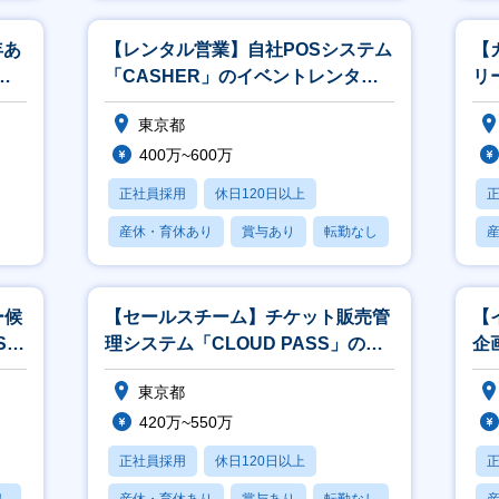
年あ
【レンタル営業】自社POSシステム
【
ス
「CASHER」のイベントレンタル
リ
営業！/未経験可/フレックス制
ト
東京都
迎
400万~600万
正社員採用
休日120日以上
産休・育休あり
賞与あり
転勤なし
ー候
【セールスチーム】チケット販売管
【
Sレ
理システム「CLOUD PASS」の提
企
ス制
案営業/未経験可/フレックス制
可
東京都
420万~550万
正社員採用
休日120日以上