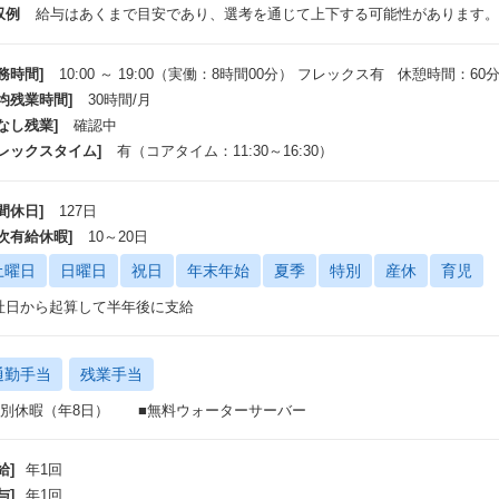
収例
給与はあくまで目安であり、選考を通じて上下する可能性があります。
務時間]
10:00 ～ 19:00（実働：8時間00分） フレックス有 休憩時間：60
平均残業時間]
30時間/月
なし残業]
確認中
フレックスタイム]
有（コアタイム：11:30～16:30）
間休日]
127日
年次有給休暇]
10～20日
土曜日
日曜日
祝日
年末年始
夏季
特別
産休
育児
社日から起算して半年後に支給
通勤手当
残業手当
特別休暇（年8日） ■無料ウォーターサーバー
給]
年1回
与]
年1回