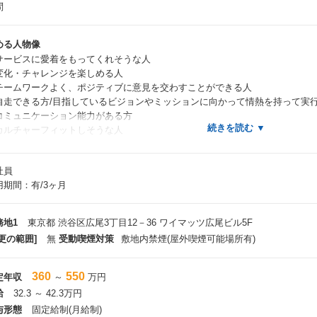
問
める人物像
サービスに愛着をもってくれそうな人
変化・チャレンジを楽しめる人
チームワークよく、ポジティブに意見を交わすことができる人
自走できる方/目指しているビジョンやミッションに向かって情熱を持って実
コミュニケーション能力がある方
カルチャーフィットしそうな人
社員
身企業・経歴イメージ
用期間：有/3ヶ月
自社サービスのCS経験がある方
導入後のお客様サポートにも伴走していきたい方
チームワークが強い環境でスキルを伸ばしていきたい方
務地1
東京都 渋谷区広尾3丁目12－36 ワイマッツ広尾ビル5F
自己の成長を時間を惜しまず、将来の自分の市場価値をあげたいという成長意
更の範囲]
無
受動喫煙対策
敷地内禁煙(屋外喫煙可能場所有)
CS未経験だが人と接する仕事には興味があるため、顧客折衝や導入支援にチ
。
360
550
定年収
～
万円
給
32.3 ～ 42.3万円
与形態
固定給制(月給制)