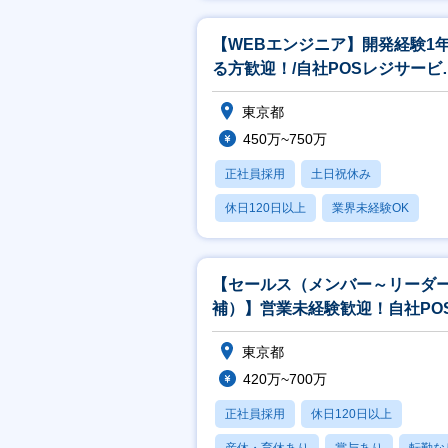
賞与あり
【WEBエンジニア】開発経験1
る方歓迎！/自社POSレジサービ
の開発/フレックス/年休127日
東京都
450万~750万
正社員採用
土日祝休み
休日120日以上
業界未経験OK
産休・育休あり
【セールス（メンバー～リーダ
補）】営業未経験歓迎！自社PO
ジサービスのご提案★フレック
東京都
420万~700万
正社員採用
休日120日以上