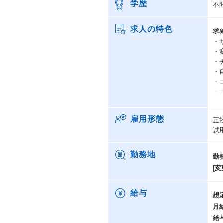
学歴
不
求人の特色
求
・
・
・
・
・
・
雇用形態
正
出
試
・
・
・
勤務地
勤
・
[変
・
方
給与
想
月
給