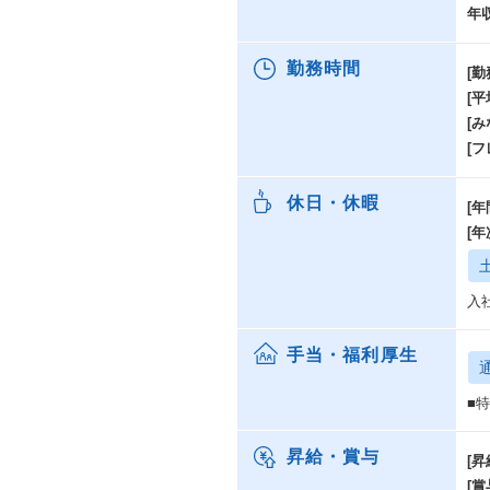
年
勤務時間
[勤
[
[み
[
休日・休暇
[年
[
入
手当・福利厚生
■
昇給・賞与
[昇
[賞