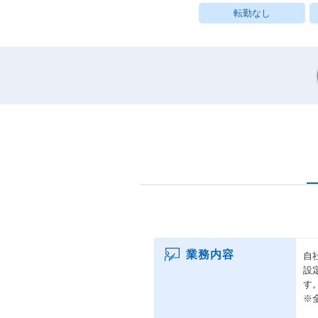
転勤なし
業務内容
自
設
す
※