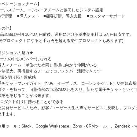
オペレーションチーム】
セールスチーム、エンジニアチームと協同したシステム設定
進行管理 ■導入テスト ■顧客折衝、導入支援 ■カスタマーサポート
その他】
製品単価は平均 30-40万円前後、運用における基本使用料は 5万円目安です。
開発プロジェクトになると千万円を超える案件プロジェクトもあります)
ポジションの魅力★
チームの中心メンバーになれる
個人＜チーム 単位のため同じ目標に向かう仲間がいる
体制拡大、再構築するチームでコアメンバー活躍できます
市場を切り拓く達成感
手チケットプレイガイド（ぴあ、イープラス、ローソンチケット）や新規市場
ダクトを持って、旧態依然の市場のDX化を図り、新たな電子チケットという
成感を感じることが出来ます。
プロダクト創りに携わることができる
社開発サービスのため、顧客 /ユーザーの生の声をサービスに反映し、プロダ
出来ます。
用ツール：Slack、Google Workspace、Zoho（CRMツール）、Zendes