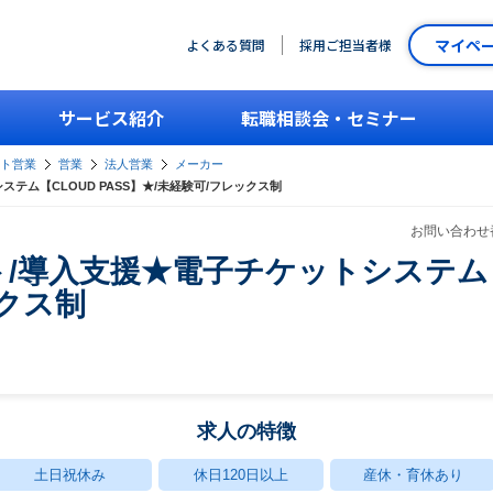
マイペ
よくある質問
採用ご担当者様
サービス紹介
転職相談会・セミナー
ント営業
営業
法人営業
メーカー
テム【CLOUD PASS】★/未経験可/フレックス制
お問い合わせ番
/導入支援★電子チケットシステム【C
ックス制
求人の特徴
土日祝休み
休日120日以上
産休・育休あり