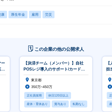
健康
厚生年金
雇用
労災
この企業の他の公開求人
マー
【決済チーム（メンバー）】自社
【
店舗
POSレジ導入のサポート/カード会
担
万～
社との仲介/フレックス制/未経験可
織
東京都
◎
350万~450万
正社員採用
休日120日以上
産休・育休あり
賞与あり
転勤なし