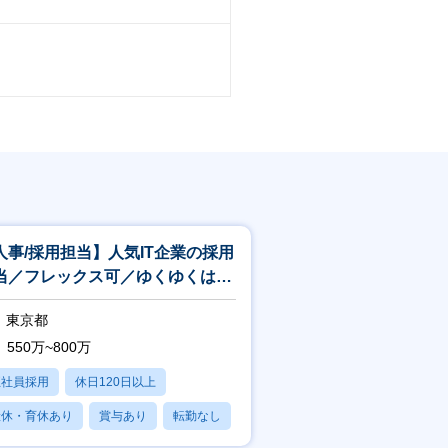
人事/採用担当】人気IT企業の採用
当／フレックス可／ゆくゆくは組
ブランディングもお任せします！
東京都
550万~800万
正社員採用
休日120日以上
産休・育休あり
賞与あり
転勤なし