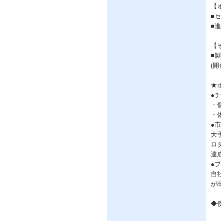
【
■
■
【
■
(
★
●
・
・
●
大
ロ
達
●
自
が
◆使