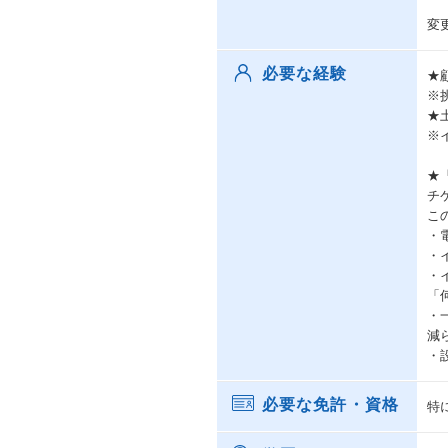
変
必要な経験
★
※
★
※
★「
チ
こ
・
・
・
「
・
減
・
必要な免許・資格
特