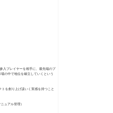
参入プレイヤーを相手に、最先端のプ
市場の中で地位を確立していくという
クトを創り上げ䛶いく実感を持つこと
k（マニュアル管理）