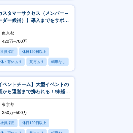
カスタマーサクセス（メンバー～
ーダー候補）】導入までをサポー
！POSサービス事業部/未経験歓
東京都
420万~700万
正社員採用
休日120日以上
産休・育休あり
賞与あり
転勤なし
イベントチーム】大型イベントの
画から運営まで携われる！/未経験
/フレックス制
東京都
350万~500万
正社員採用
休日120日以上