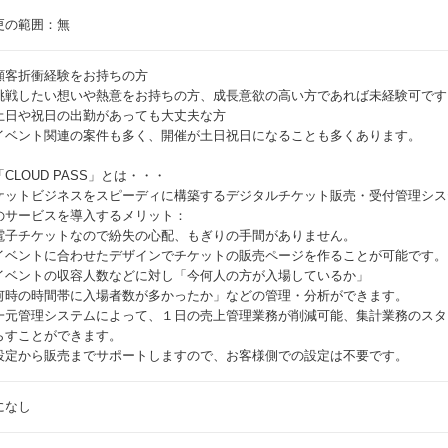
更の範囲：無
顧客折衝経験をお持ちの方
挑戦したい想いや熱意をお持ちの方、成長意欲の高い方であれば未経験可です
土日や祝日の出勤があっても大丈夫な方
イベント関連の案件も多く、開催が土日祝日になることも多くあります。
CLOUD PASS」とは・・・
ケットビジネスをスピーディに構築するデジタルチケット販売・受付管理シス
のサービスを導入するメリット：
電子チケットなので紛失の心配、もぎりの手間がありません。
イベントに合わせたデザインでチケットの販売ページを作ることが可能です。
イベントの収容人数などに対し「今何人の方が入場しているか」
何時の時間帯に入場者数が多かったか」などの管理・分析ができます。
一元管理システムによって、１日の売上管理業務が削減可能、集計業務のスタ
らすことができます。
設定から販売までサポートしますので、お客様側での設定は不要です。
になし