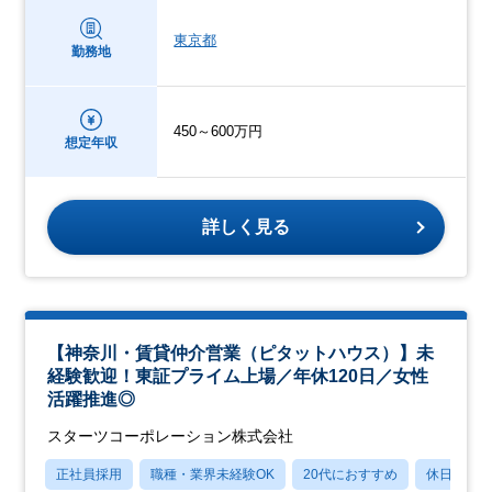
東京都
勤務地
450～600万円
想定年収
詳しく見る
【神奈川・賃貸仲介営業（ピタットハウス）】未
経験歓迎！東証プライム上場／年休120日／女性
活躍推進◎
スターツコーポレーション株式会社
正社員採用
職種・業界未経験OK
20代におすすめ
休日120