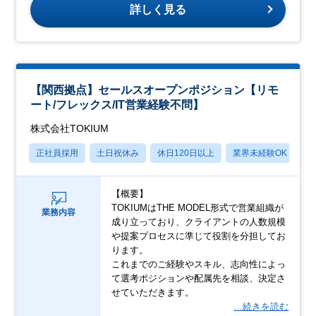
詳しく見る
【関西拠点】セールスオープンポジション【リモ
ート/フレックス/IT営業経験不問】
株式会社TOKIUM
正社員採用
土日祝休み
休日120日以上
業界未経験OK
賞
【概要】
TOKIUMはTHE MODEL形式で営業組織が
業務内容
成り立っており、クライアントの人数規模
や提案プロセスに準じて役割を分担してお
ります。
これまでのご経験やスキル、志向性によっ
て選考ポジションや配属先を相談、決定さ
せていただきます。
…続きを読む