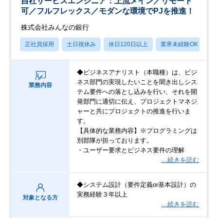
自社サービスエンジニア：上流メイン／リモート
可／フルフレックス／モダンな環境でPJを推進！
株式会社みんなの銀行
正社員採用
土日祝休み
休日120日以上
業界未経験OK
産
◆ビジネスアナリスト（本職種）は、ビジ
ネス部門の実現したいことを聞き出しシス
業務内容
テム要件への落とし込みを行い、それを開
発部門に適切に伝え、プロジェクトマネジ
ャーと共にプロジェクトの推進を行いま
す。
【具体的な業務内容】※プログラミングは
別部隊が担っております。
・ユーザー要求とビジネス要件の理解
…続きを読む
◆システム設計（要件定義or基本設計）の
実務経験３年以上
対象となる方
…続きを読む