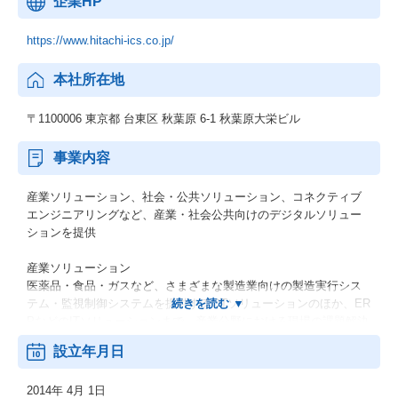
企業HP
https://www.hitachi-ics.co.jp/
本社所在地
〒1100006 東京都 台東区 秋葉原 6-1 秋葉原大栄ビル
事業内容
産業ソリューション、社会・公共ソリューション、コネクティブ
エンジニアリングなど、産業・社会公共向けのデジタルソリュー
ションを提供
産業ソリューション
医薬品・食品・ガスなど、さまざまな製造業向けの製造実行シス
テム・監視制御システムを提供するOTソリューションのほか、ER
PなどのITソリューションまで、産業分野における現場の課題解決
に向けたデジタルソリューションを提供しています。
設立年月日
社会・公共ソリューション
2014年 4月 1日
上下水道・道路・鉄道・電力などの社会インフラ分野で、現場の