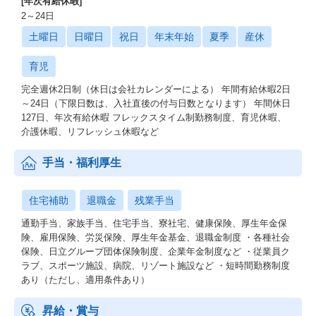
[年次有給休暇]
2～24日
土曜日
日曜日
祝日
年末年始
夏季
産休
育児
完全週休2日制（休日は会社カレンダーによる） 年間有給休暇2日
～24日（下限日数は、入社直後の付与日数となります） 年間休日
127日、年次有給休暇 フレックスタイム制勤務制度、育児休暇、
介護休暇、リフレッシュ休暇など
手当・福利厚生
住宅補助
退職金
残業手当
通勤手当、家族手当、住宅手当、寮社宅、健康保険、厚生年金保
険、雇用保険、労災保険、厚生年金基金、退職金制度 ・各種社会
保険、日立グループ団体保険制度、企業年金制度など ・従業員ク
ラブ、スポーツ施設、病院、リゾート施設など ・短時間勤務制度
あり（ただし、適用条件あり）
昇給・賞与