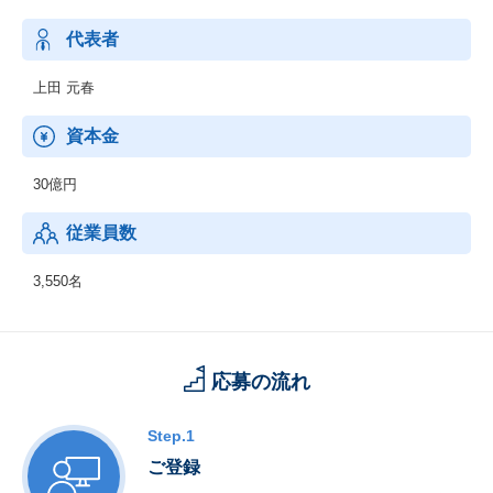
データに基づくリアルタイム制御や、監視制御、トラブルなどの
予兆診断などを通じ、止められないクリティカルなシステムを安
代表者
定稼働させ、インフラの安全・安心に貢献しています。
上田 元春
コネクティブエンジニアリング
自動車業界における、自動運転や電動化などのCASE*に代表され
資本金
る高度な技術と手法を活かし、コンサルティングからエンジニア
リングまで幅広く支援しています。
30億円
* CASE：Connected（つながる）、Autonomous（自動運転）、S
hared & Service（シェアリング/サービス）、Electric（電動化）の
従業員数
頭文字を組み合わせた造語です。
3,550名
応募の流れ
Step.1
ご登録