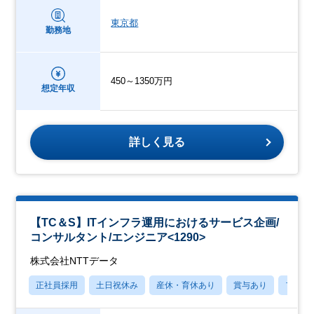
東京都
勤務地
450～1350万円
想定年収
詳しく見る
【TC＆S】ITインフラ運用におけるサービス企画/
コンサルタント/エンジニア<1290>
株式会社NTTデータ
正社員採用
土日祝休み
産休・育休あり
賞与あり
フレッ