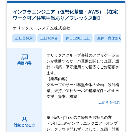
インフラエンジニア（仮想化基盤・AWS）【在宅
ワーク可／住宅手当あり／フレックス制】
オリックス・システム株式会社
正社員採用
土日祝休み
休日120日以上
産休・育休あり
オリックスグループ各社のアプリケーショ
ンが稼働するサーバ基盤に関して企画、設
業務内容
計／構築・保守運用まで幅広くご対応頂き
ます。
【業務内容】
グループのサーバ基盤全体の企画、設計構
築、維持／個社サーバの構築案件への企画
支援、提案、構築
…続きを読む
※下記いずれかのご経験をお持ちの方
・3年以上のインフラエンジニア（オンプ
対象となる方
レ、クラウド問わず）として、企画・計画