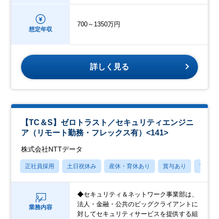
700～1350万円
想定年収
詳しく見る
【TC＆S】ゼロトラスト／セキュリティエンジニ
ア（リモート勤務・フレックス有）<141>
株式会社NTTデータ
正社員採用
土日祝休み
産休・育休あり
賞与あり
フレッ
◆セキュリティ＆ネットワーク事業部は、
法人・金融・公共のビッグクライアントに
業務内容
対してセキュリティサービスを提供する組