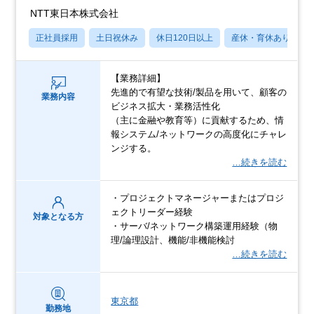
NTT東日本株式会社
正社員採用
土日祝休み
休日120日以上
産休・育休あり
【業務詳細】
先進的で有望な技術/製品を用いて、顧客の
業務内容
ビジネス拡大・業務活性化
（主に金融や教育等）に貢献するため、情
報システム/ネットワークの高度化にチャレ
ンジする。
…続きを読む
・プロジェクトマネージャーまたはプロジ
ェクトリーダー経験
対象となる方
・サーバ/ネットワーク構築運用経験（物
理/論理設計、機能/非機能検討
…続きを読む
東京都
勤務地