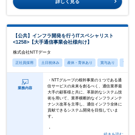
詳しく見る
【公共】インフラ開発を行うITスペシャリスト
<1258>【大手通信事業会社様向け】
株式会社NTTデータ
正社員採用
土日祝休み
産休・育休あり
賞与あり
フレッ
・NTTグループの根幹事業の１つである通
信サービスの未来を創るべく、通信業界最
業務内容
大手の顧客様と共に、革新的なシステム技
術を用いて、業界横断的なインフラメンテ
ナンス改革を主導し、通信インフラ全体に
貢献できるシステム開発を目指していま
す。
・
…続きを読む