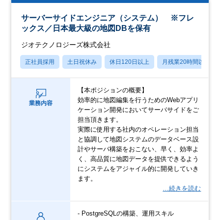
サーバーサイドエンジニア（システム） ※フレ
ックス／日本最大級の地図DBを保有
ジオテクノロジーズ株式会社
正社員採用
土日祝休み
休日120日以上
月残業20時間以内
【本ポジションの概要】
効率的に地図編集を行うためのWebアプリ
業務内容
ケーション開発においてサーバサイドをご
担当頂きます。
実際に使用する社内のオペレーション担当
と協調して地図システムのデータベース設
計やサーバ構築をおこない、早く、効率よ
く、高品質に地図データを提供できるよう
にシステムをアジャイル的に開発していき
ます。
…続きを読む
- PostgreSQLの構築、運用スキル