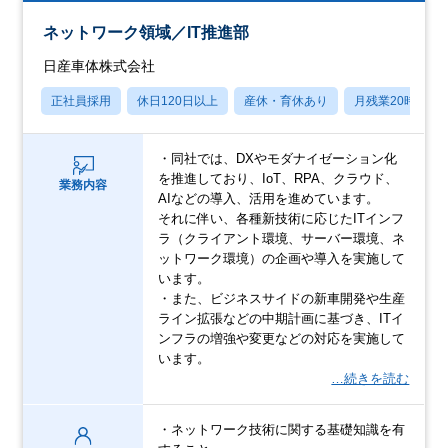
ネットワーク領域／IT推進部
日産車体株式会社
正社員採用
休日120日以上
産休・育休あり
月残業20時間以
・同社では、DXやモダナイゼーション化
を推進しており、IoT、RPA、クラウド、
業務内容
AIなどの導入、活用を進めています。
それに伴い、各種新技術に応じたITインフ
ラ（クライアント環境、サーバー環境、ネ
ットワーク環境）の企画や導入を実施して
います。
・また、ビジネスサイドの新車開発や生産
ライン拡張などの中期計画に基づき、ITイ
ンフラの増強や変更などの対応を実施して
います。
…続きを読む
・ネットワーク技術に関する基礎知識を有