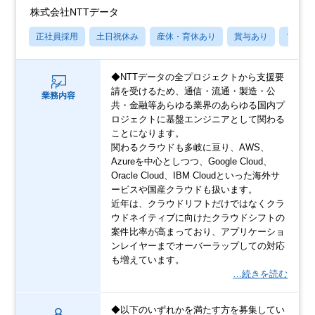
株式会社NTTデータ
正社員採用
土日祝休み
産休・育休あり
賞与あり
フレッ
◆NTTデータの全プロジェクトから支援要
請を受けるため、通信・流通・製造・公
業務内容
共・金融等あらゆる業界のあらゆる国内プ
ロジェクトに基盤エンジニアとして関わる
ことになります。
関わるクラウドも多岐に亘り、AWS、
Azureを中心としつつ、Google Cloud、
Oracle Cloud、IBM Cloudといった海外サ
ービスや国産クラウドも扱います。
近年は、クラウドリフトだけではなくクラ
ウドネイティブに向けたクラウドシフトの
案件比率が高まっており、アプリケーショ
ンレイヤーまでオーバーラップしての対応
も増えています。
…続きを読む
◆以下のいずれかを満たす方を募集してい