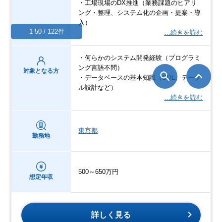
・工場現場のDX推進（業務課題のヒアリ
ング・整理、システム化の企画・提案・導
入）
1-50 / 122件
…続きを読む
・何らかのシステム開発経験（プログラミ
ング言語不問）
対象となる方
・データベースの基本知識（SQL、テーブ
ル設計など）
…続きを読む
東京都
勤務地
500～650万円
想定年収
詳しく見る