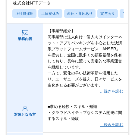
株式会社NTTデータ
正社員採用
土日祝休み
産休・育休あり
賞与あり
フレッ
【事業部紹介】
同事業部は法人向け・個人向けインターネ
業務内容
ット・アプリバンキングを中心とした決済
系プラットフォームサービス「ANSER」
を提供し、全国に数多くの顧客基盤を保有
しており、長年に渡って安定的な事業運営
を継続しています。
一方で、変化の早い技術革新を活用した
り、ユーザニーズを捉え、日々サービスを
進化させる必要がございます。
…続きを読む
■求める経験・スキル・知識
・クラウドネイティブなシステム開発に関
対象となる方
するスキル・経験
…続きを読む