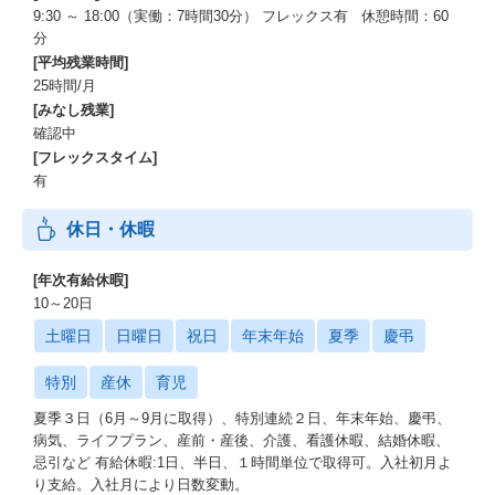
9:30 ～ 18:00（実働：7時間30分） フレックス有 休憩時間：60
分
[平均残業時間]
25時間/月
[みなし残業]
確認中
[フレックスタイム]
有
休日・休暇
[年次有給休暇]
10～20日
土曜日
日曜日
祝日
年末年始
夏季
慶弔
特別
産休
育児
夏季３日（6月～9月に取得）、特別連続２日、年末年始、慶弔、
病気、ライフプラン、産前・産後、介護、看護休暇、結婚休暇、
忌引など 有給休暇:1日、半日、１時間単位で取得可。入社初月よ
り支給。入社月により日数変動。