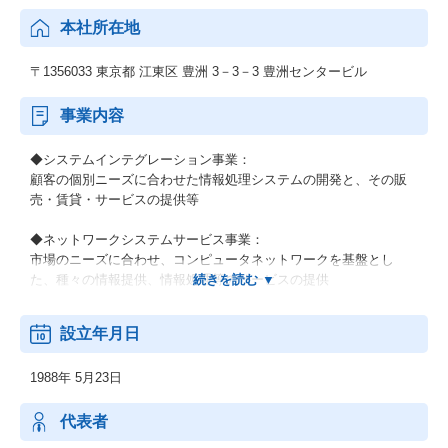
本社所在地
〒1356033 東京都 江東区 豊洲 3－3－3 豊洲センタービル
事業内容
◆システムインテグレーション事業：
顧客の個別ニーズに合わせた情報処理システムの開発と、その販
売・賃貸・サービスの提供等
◆ネットワークシステムサービス事業：
市場のニーズに合わせ、コンピュータネットワークを基盤とし
た、種々の情報提供、情報処理等のサービスの提供
◆その他の事業：
設立年月日
顧客の経営上の問題点に係わる調査・分析、情報処理システムの
在り方に係わる企画・提案、保守・ファシリティマネジメント等
1988年 5月23日
代表者