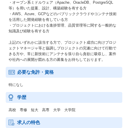
・オープン系ミドルウェア（Apache、OracleDB、PostgreSQL
等）を用いた提案、設計、構築経験を有する方
・AWS、Azure、GCPなどのパブリッククラウドやコンテナ技術
を活用した開発経験を有している方
・プロジェクトにおける進捗管理、品質管理等に関する一般的な
知識及び経験を有する方
上記のいずれかに該当する方で、プロジェクト成功に向けプロジ
ェクトマネージャ等と協調しプロジェクトの完遂に向けて行動で
きる方や、常に新技術にアンテナを張り自ら貪欲に吸収し、案件
や社内への展開が図れる方の募集をお待ちしております。
必要な免許・資格
特になし
学歴
高校 専修 短大 高専 大学 大学院
求人の特色