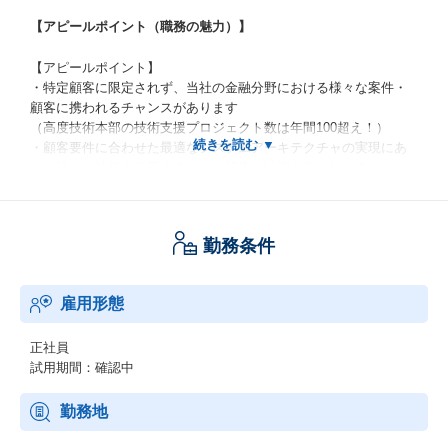
【アピールポイント（職務の魅力）】
【アピールポイント】
・特定顧客に限定されず、当社の金融分野における様々な案件・
顧客に携われるチャンスがあります
（高度技術本部の技術支援プロジェクト数は年間100超え！）
・顧客要件に合わせた最適なシステムアーキテクチャの実現にあ
たり様々な技術を活用するため、幅広い技術を身に付けるチャン
スがあります
・プロジェクトアサインは個人の能力や志向を加味し上位職と相
談、やりたいことを自己実現できる組織文化です
勤務条件
・ベンダ各社と連携しており、最新事例やクラウド技術情報を得
ることができます
・AWS Top Engineersに選出されたエンジニアなど、ITスペシャ
雇用形態
リストが多数在籍！
・自由に利用できる組織内のクラウド環境、自己啓発支援など育
成コンテンツが充実！
正社員
・組織内の情報交流を盛んにしており、自らの業務知識、技術ス
試用期間：確認中
キルを高めることができます
勤務地
【身に付けることができるスキル】
・金融系システムにおける可用性、信頼性、性能など非機能要件