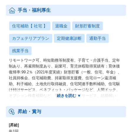
手当・福利厚生
住宅補助【 社宅 】
退職金
財形貯蓄制度
カフェテリアプラン
定期健康診断
通勤手当
残業手当
リモートワーク可、時短勤務等制度有、子育て・介護手当、定年
制あり、再雇用制度あり、副業可、育児休暇取得実績有：育休後
復帰率:99.2％（2021年度実績）財形貯蓄（一般、住宅、年金）、
社員持株会、住宅補助費、持家取得支援費、住宅ローン返済補
助、利子補給、土地先行取得融資、住宅関連手数料補助、住宅駆
け付けサービス、ベネフィット・パッケージなど、人間ドック、
オプション検査補助など、育児・介護支援サービス、結婚祝い
金、弔慰料、災害見舞金など、社員食堂、企業年金（企業年金基
金、確定拠出年金）、電気通信共済会(個人年金、遺児育英基金)
昇給・賞与
[昇給]
年1回