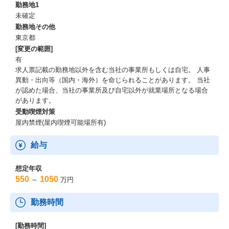
勤務地1
に関する知識・スキル
未確定
・オープン系製品知識（オープンソース、ベンダー各社製品）
勤務地その他
・システムアーキテクト
東京都
・トラブルシューティング
[変更の範囲]
・プロジェクトマネジメント
有
など
求人票記載の勤務地以外を含む当社の事業所もしくは自宅。 人事
異動・出向等（国内・海外）を命じられることがあります。 当社
【キャリアパス】
が認めた場合、当社の事業所及び自宅以外が就業場所となる場合
技術の専門性を高め基盤インフラ系の技術リーダー、第一人者と
があります。
して活躍される方が大勢います。
受動喫煙対策
技術の専門性を高めたキャリアアップ、マネジメント能力を高め
たキャリアアップと志向に合わせたキャリアアップを目指すこと
屋内禁煙(屋内喫煙可能場所有)
が可能です。
またご本人の希望と適性に応じて技術の専門性を変更し技術の幅
給与
を広げる方もいます。
想定年収
550
1050
～
万円
勤務時間
[勤務時間]