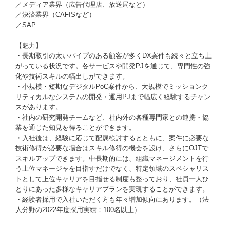
／メディア業界（広告代理店、放送局など）
／決済業界（CAFISなど）
／SAP
【魅力】
・長期取引の太いパイプのある顧客が多くDX案件も続々と立ち上
がっている状況です。各サービスや開発PJを通じて、専門性の強
化や技術スキルの幅出しができます。
・小規模・短期なデジタルPoC案件から、大規模でミッションク
リティカルなシステムの開発・運用PJまで幅広く経験するチャン
スがあります。
・社内の研究開発チームなど、社内外の各種専門家との連携・協
業を通じた知見を得ることができます。
・入社後は、経験に応じて配属検討するとともに、案件に必要な
技術修得が必要な場合はスキル修得の機会を設け、さらにOJTで
スキルアップできます。中長期的には、組織マネージメントを行
う上位マネージャを目指すだけでなく、特定領域のスペシャリス
トとして上位キャリアを目指せる制度も整っており、社員一人ひ
とりにあった多様なキャリアプランを実現することができます。
・経験者採用で入社いただく方も年々増加傾向にあります。（法
人分野の2022年度採用実績：100名以上）