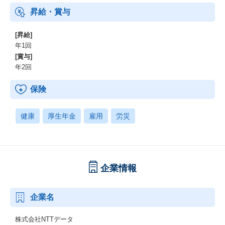
金、確定拠出年金）、電気通信共済会(個人年金、遺児育英基金)
昇給・賞与
[昇給]
年1回
[賞与]
年2回
保険
健康
厚生年金
雇用
労災
企業情報
企業名
株式会社NTTデータ