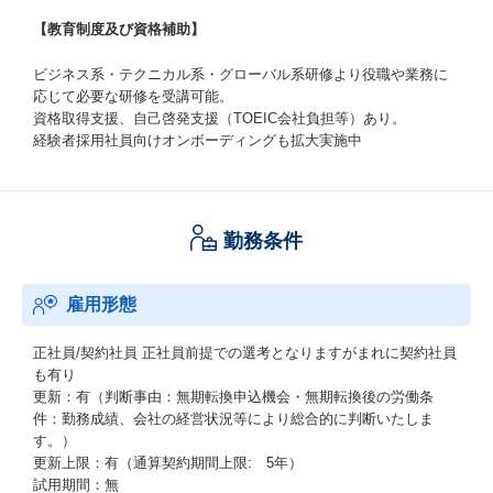
【教育制度及び資格補助】
ビジネス系・テクニカル系・グローバル系研修より役職や業務に
応じて必要な研修を受講可能。
資格取得支援、自己啓発支援（TOEIC会社負担等）あり。
経験者採用社員向けオンボーディングも拡大実施中
勤務条件
雇用形態
正社員/契約社員
正社員前提での選考となりますがまれに契約社員
も有り
更新：有（判断事由：無期転換申込機会・無期転換後の労働条
件：勤務成績、会社の経営状況等により総合的に判断いたしま
す。）
更新上限：有（通算契約期間上限: 5年）
試用期間：無