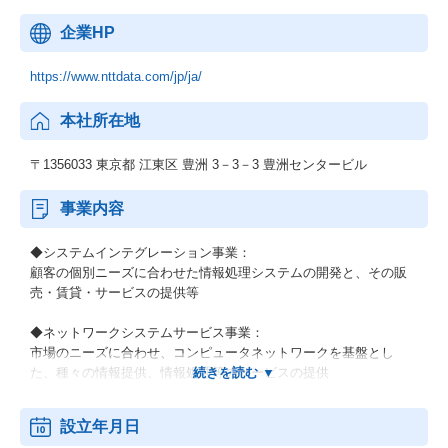
企業HP
https://www.nttdata.com/jp/ja/
本社所在地
〒1356033 東京都 江東区 豊洲 3－3－3 豊洲センタービル
事業内容
◆システムインテグレーション事業：
顧客の個別ニーズに合わせた情報処理システムの開発と、その販
売・賃貸・サービスの提供等
◆ネットワークシステムサービス事業：
市場のニーズに合わせ、コンピュータネットワークを基盤とし
た、種々の情報提供、情報処理等のサービスの提供
◆その他の事業：
設立年月日
顧客の経営上の問題点に係わる調査・分析、情報処理システムの