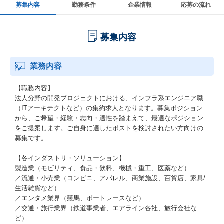
募集内容
勤務条件
企業情報
応募の流れ
募集内容
業務内容
【職務内容】
法人分野の開発プロジェクトにおける、インフラ系エンジニア職
（ITアーキテクトなど）の集約求人となります。募集ポジション
から、ご希望・経験・志向・適性を踏まえて、最適なポジション
をご提案します。ご自身に適したポストを検討されたい方向けの
募集です。
【各インダストリ・ソリューション】
製造業（モビリティ、食品・飲料、機械・重工、医薬など）
／流通・小売業（コンビニ、アパレル、商業施設、百貨店、家具/
生活雑貨など）
／エンタメ業界（競馬、ボートレースなど）
／交通・旅行業界（鉄道事業者、エアライン各社、旅行会社な
ど）