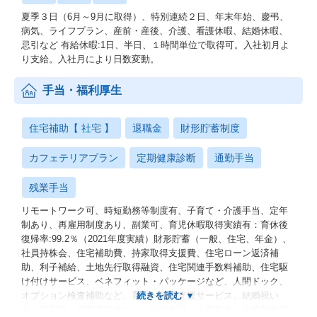
夏季３日（6月～9月に取得）、特別連続２日、年末年始、慶弔、
病気、ライフプラン、産前・産後、介護、看護休暇、結婚休暇、
忌引など 有給休暇:1日、半日、１時間単位で取得可。入社初月よ
り支給。入社月により日数変動。
手当・福利厚生
住宅補助【 社宅 】
退職金
財形貯蓄制度
カフェテリアプラン
定期健康診断
通勤手当
残業手当
リモートワーク可、時短勤務等制度有、子育て・介護手当、定年
制あり、再雇用制度あり、副業可、育児休暇取得実績有：育休後
復帰率:99.2％（2021年度実績）財形貯蓄（一般、住宅、年金）、
社員持株会、住宅補助費、持家取得支援費、住宅ローン返済補
助、利子補給、土地先行取得融資、住宅関連手数料補助、住宅駆
け付けサービス、ベネフィット・パッケージなど、人間ドック、
オプション検査補助など、育児・介護支援サービス、結婚祝い
金、弔慰料、災害見舞金など、社員食堂、企業年金（企業年金基