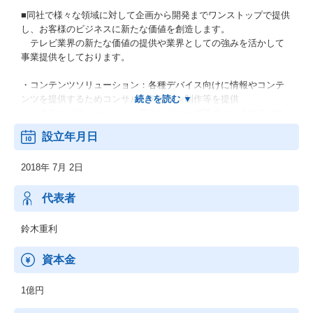
■同社で様々な領域に対して企画から開発までワンストップで提供
し、お客様のビジネスに新たな価値を創造します。
テレビ業界の新たな価値の提供や業界としての強みを活かして
事業提供をしております。
・コンテンツソリューション：各種デバイス向けに情報やコンテ
ンツを提供するためコンサル～デザイン制作等を提供
・システムソリューション：日テレグループ等のバックオフィス
系業務（経理・労務管理システムなど）向けの汎用的な業務シス
設立年月日
テムの開発
・メディアソリューション：「エイディ」などを活用した、メデ
2018年 7月 2日
ィア業界のお客様向けの業界特有のAI業務支援システム開発
・メディアマーケティング：TVer・YouTube・SNSといったの動
画広告、動画＆広告配信パッケージ
代表者
・コンシューマーサービス：FaveConnect「推し」と「ファン」
の「高まる」関係を生み出すプラットフォームの提供
鈴木重利
資本金
1億円