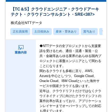
【TC＆S】クラウドエンジニア・クラウドアーキ
テクト・クラウドコンサルタント・SRE<387>
株式会社NTTデータ
正社員採用
土日祝休み
産休・育休あり
賞与あり
フレッ
◆NTTデータの全プロジェクトから支援要
請を受けるため、通信・流通・製造・公
業務内容
共・金融等あらゆる業界のあらゆる国内プ
ロジェクトに基盤エンジニアとして関わる
ことになります。
関わるクラウドも多岐に亘り、AWS、
Azureを中心としつつ、Google Cloud、
Oracle Cloud、IBM Cloudといった海外サ
ービスや国産クラウドも扱います。
近年は、クラウドリフトだけではなくクラ
ウドネイティブに向けたクラウドシフトの
案件比率が高まっており、アプリケーショ
ンレイヤーまでオーバーラップしての対応
も増えています。