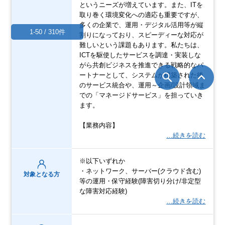
というニーズが増えています。また、ITを
取り巻く環境変化への適応も重要ですが、
多くの企業で、運用・デジタル活用等が縦
1-50 / 310件
割りになっており、スピーディーな対応が
難しいという課題もあります。私たちは、
ICTを駆使したサービスを調達・実装しな
がら共創ビジネスを推進できる戦略的なパ
ートナーとして、システムが構築された後
のサービス統合や、運用～企画/設計領域ま
での「マネージドサービス」を担っていき
ます。
【業務内容】
…続きを読む
※以下いずれか
・ネットワーク、サーバー(クラウド含む)
対象となる方
等の運用・保守経験(障害切り分け/非定型
な障害対応経験)
…続きを読む