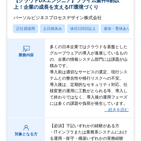
【クラウドDXエンジニア】プライム案件8割以
上！企業の成長を支えるIT環境づくり
パーソルビジネスプロセスデザイン株式会社
正社員採用
土日祝休み
休日120日以上
産休・育休あり
多くの日本企業ではクラウドを基盤とした
グループウェアの導入が進展しているもの
業務内容
の、企業の情報システム部門には課題が山
積みです。
導入前は適切なサービスの選定、現行シス
テムとの整合性や移行リスクへの不安。
導入後は、定期的なセキュリティ対応、仕
様変更の運用に工数がとられる等、導入し
て終わりではなく、導入後の運用フェーズ
には多くの課題や負荷が発生しています。
…続きを読む
【必須】下記いずれかの経験がある方
・ITインフラまたは業務系システムにおけ
対象となる方
る運用・保守・構築いずれかの実務経験