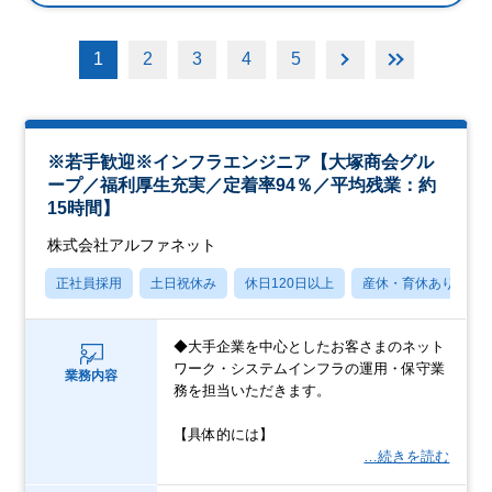
1
2
3
4
5
※若手歓迎※インフラエンジニア【大塚商会グル
ープ／福利厚生充実／定着率94％／平均残業：約
15時間】
株式会社アルファネット
正社員採用
土日祝休み
休日120日以上
産休・育休あり
◆大手企業を中心としたお客さまのネット
ワーク・システムインフラの運用・保守業
業務内容
務を担当いただきます。
【具体的には】
…続きを読む