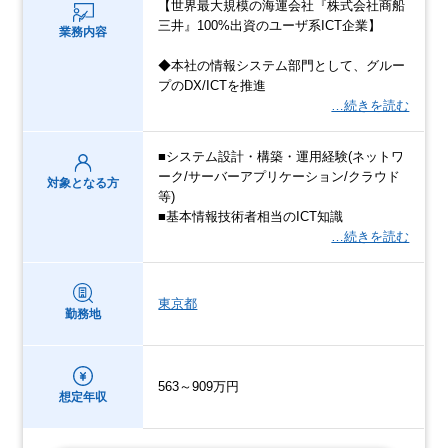
【世界最大規模の海運会社『株式会社商船
三井』100%出資のユーザ系ICT企業】
業務内容
◆本社の情報システム部門として、グルー
プのDX/ICTを推進
…続きを読む
■システム設計・構築・運用経験(ネットワ
ーク/サーバーアプリケーション/クラウド
対象となる方
等)
■基本情報技術者相当のICT知識
…続きを読む
東京都
勤務地
563～909万円
想定年収