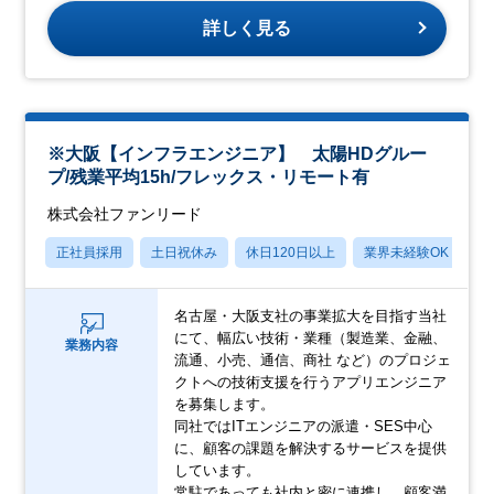
詳しく見る
※大阪【インフラエンジニア】 太陽HDグルー
プ/残業平均15h/フレックス・リモート有
株式会社ファンリード
正社員採用
土日祝休み
休日120日以上
業界未経験OK
産
名古屋・大阪支社の事業拡大を目指す当社
にて、幅広い技術・業種（製造業、金融、
業務内容
流通、小売、通信、商社 など）のプロジェ
クトへの技術支援を行うアプリエンジニア
を募集します。
同社ではITエンジニアの派遣・SES中心
に、顧客の課題を解決するサービスを提供
しています。
常駐であっても社内と密に連携し、顧客満