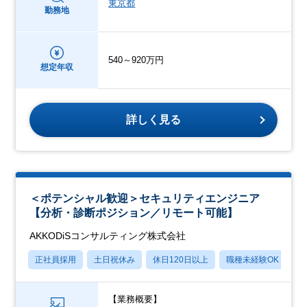
東京都
勤務地
540～920万円
想定年収
詳しく見る
＜ポテンシャル歓迎＞セキュリティエンジニア
【分析・診断ポジション／リモート可能】
AKKODiSコンサルティング株式会社
正社員採用
土日祝休み
休日120日以上
職種未経験OK
月
【業務概要】