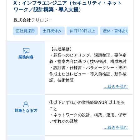
X：インフラエンジニア（セキュリティ・ネット
ワーク／設計構築・導入支援）
株式会社テリロジー
正社員採用
土日祝休み
休日120日以上
産休・育休あり
【共通業務】
・顧客へのヒアリング、課題整理、要件定
業務内容
義・提案内容に基づく技術検討、構成検討
・設計書・仕様書・パラメータシート等の
作成またはレビュー・導入前検証、動作検
証、技術検証
…続きを読む
①以下いずれかの業務経験が1年以上ある
こと
対象となる方
・ネットワークの設計、構築、運用、保守
いずれかの経験
…続きを読む