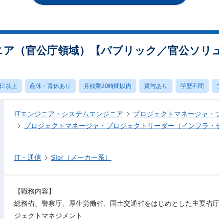
ンジニア（官公庁領域）【パブリック／官公ソリ
0日以上
産休・育休あり
月残業20時間以内
賞与あり
学歴不問
ITエンジニア・システムエンジニア
プロジェクトマネージャ・
プロジェクトマネージャ・プロジェクトリーダー（インフラ・
IT・通信
SIer（メーカー系）
【職務内容】
総務省、警察庁、厚生労働省、国土交通省をはじめとした主要省
ジェクトマネジメント