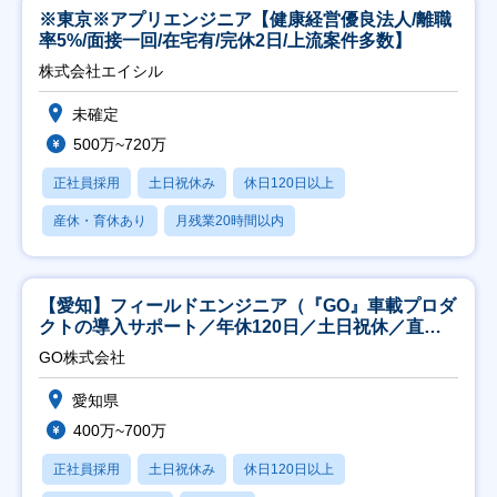
※東京※アプリエンジニア【健康経営優良法人/離職
率5%/面接一回/在宅有/完休2日/上流案件多数】
株式会社エイシル
未確定
500万~720万
正社員採用
土日祝休み
休日120日以上
産休・育休あり
月残業20時間以内
【愛知】フィールドエンジニア（『GO』車載プロダ
クトの導入サポート／年休120日／土日祝休／直行
直帰
GO株式会社
愛知県
400万~700万
正社員採用
土日祝休み
休日120日以上