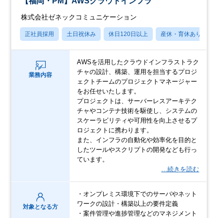
【福岡・PM】AWSクラウドインフラ
株式会社ゼネックコミュニケーション
正社員採用
土日祝休み
休日120日以上
産休・育休あり
AWSを活用したクラウドインフラストラク
チャの設計、構築、運用を担当するプロジ
業務内容
ェクトチームのプロジェクトマネージャー
をお任せいたします。
プロジェクトは、サーバーレスアーキテク
チャやコンテナ技術を駆使し、システムの
スケーラビリティや可用性を向上させるプ
ロジェクトに携わります。
また、インフラの自動化や効率化を目的と
したツールやスクリプトの開発なども行っ
ています。
…続きを読む
・オンプレミス環境下でのサーバやネット
ワークの設計・構築以上の要件定義
対象となる方
・案件管理や進捗管理などのマネジメント