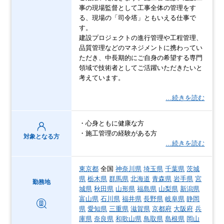
事の現場監督として工事全体の管理をす
る、現場の「司令塔」ともいえる仕事で
す。
建設プロジェクトの進行管理や工程管理、
品質管理などのマネジメントに携わってい
ただき、中長期的にご自身の希望する専門
領域で技術者としてご活躍いただきたいと
考えています。
…続きを読む
・心身ともに健康な方
・施工管理の経験がある方
対象となる方
…続きを読む
東京都
全国
神奈川県
埼玉県
千葉県
茨城
県
栃木県
群馬県
北海道
青森県
岩手県
宮
勤務地
城県
秋田県
山形県
福島県
山梨県
新潟県
富山県
石川県
福井県
長野県
岐阜県
静岡
県
愛知県
三重県
滋賀県
京都府
大阪府
兵
庫県
奈良県
和歌山県
鳥取県
島根県
岡山