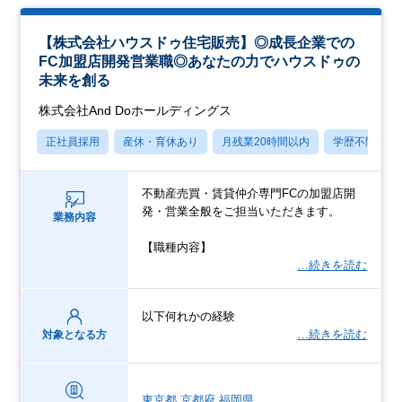
【株式会社ハウスドゥ住宅販売】◎成長企業での
FC加盟店開発営業職◎あなたの力でハウスドゥの
未来を創る
株式会社And Doホールディングス
正社員採用
産休・育休あり
月残業20時間以内
学歴不問
不動産売買・賃貸仲介専門FCの加盟店開
発・営業全般をご担当いただきます。
業務内容
【職種内容】
…続きを読む
以下何れかの経験
…続きを読む
対象となる方
東京都
京都府
福岡県