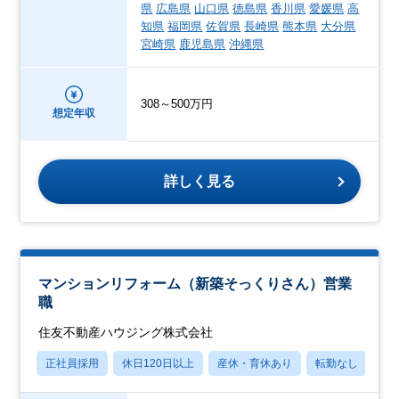
県
広島県
山口県
徳島県
香川県
愛媛県
高
知県
福岡県
佐賀県
長崎県
熊本県
大分県
宮崎県
鹿児島県
沖縄県
308～500万円
想定年収
詳しく見る
マンションリフォーム（新築そっくりさん）営業
職
住友不動産ハウジング株式会社
正社員採用
休日120日以上
産休・育休あり
転勤なし
フ