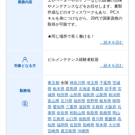
エレベーターやボイラーなどの設備の点検
業務内容
やメンテナンスなどをお任せします。書類
作成などのオフィスワークもあり、PCス
キルを身につけながら、20代で国家資格の
取得が可能です。
★同じ場所で長く働ける！
…続きを読む
ビルメンテナンス経験者歓迎
…続きを読む
対象となる方
東京都
全国
神奈川県
埼玉県
千葉県
茨城
県
栃木県
群馬県
北海道
青森県
岩手県
宮
勤務地
城県
秋田県
山形県
福島県
山梨県
新潟県
富山県
石川県
福井県
長野県
岐阜県
静岡
県
愛知県
三重県
滋賀県
京都府
大阪府
兵
庫県
奈良県
和歌山県
鳥取県
島根県
岡山
県
広島県
山口県
徳島県
香川県
愛媛県
高
知県
福岡県
佐賀県
長崎県
熊本県
大分県
宮崎県
鹿児島県
沖縄県