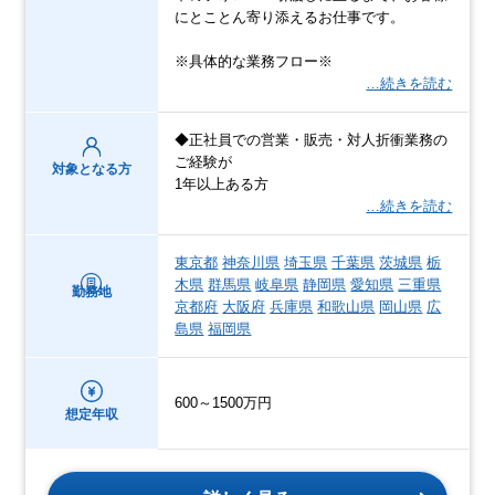
にとことん寄り添えるお仕事です。
※具体的な業務フロー※
…続きを読む
◆正社員での営業・販売・対人折衝業務の
ご経験が
対象となる方
1年以上ある方
…続きを読む
東京都
神奈川県
埼玉県
千葉県
茨城県
栃
木県
群馬県
岐阜県
静岡県
愛知県
三重県
勤務地
京都府
大阪府
兵庫県
和歌山県
岡山県
広
島県
福岡県
600～1500万円
想定年収