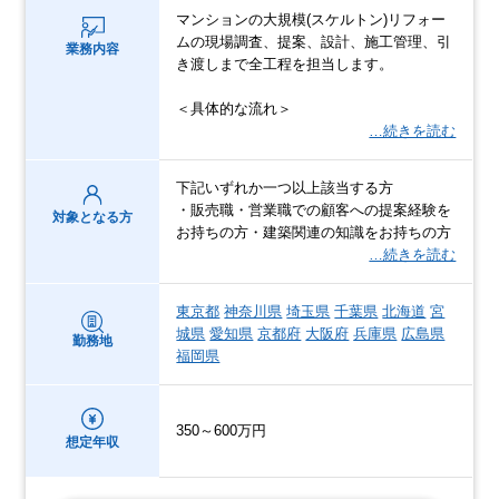
マンションの⼤規模(スケルトン)リフォー
ムの現場調査、提案、設計、施⼯管理、引
業務内容
き渡しまで全⼯程を担当します。
＜具体的な流れ＞
…続きを読む
下記いずれか一つ以上該当する方
・販売職・営業職での顧客への提案経験を
対象となる方
お持ちの方・建築関連の知識をお持ちの方
…続きを読む
東京都
神奈川県
埼玉県
千葉県
北海道
宮
城県
愛知県
京都府
大阪府
兵庫県
広島県
勤務地
福岡県
350～600万円
想定年収