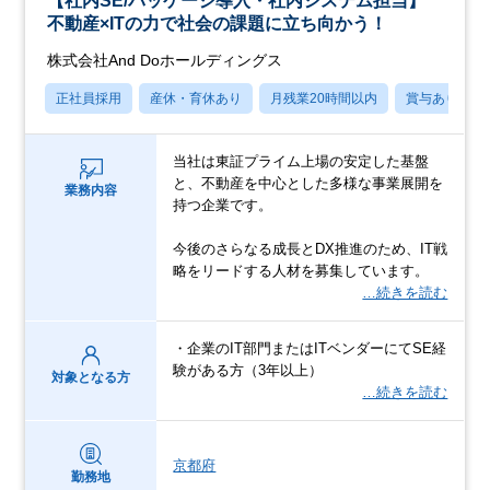
【社内SE/パッケージ導入・社内システム担当】
不動産×ITの力で社会の課題に立ち向かう！
株式会社And Doホールディングス
正社員採用
産休・育休あり
月残業20時間以内
賞与あり
当社は東証プライム上場の安定した基盤
と、不動産を中心とした多様な事業展開を
業務内容
持つ企業です。
今後のさらなる成長とDX推進のため、IT戦
略をリードする人材を募集しています。
…続きを読む
・企業のIT部門またはITベンダーにてSE経
験がある方（3年以上）
対象となる方
…続きを読む
京都府
勤務地