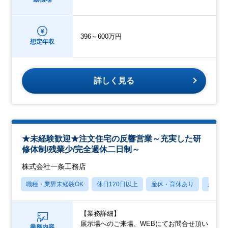
396～600万円
想定年収
詳しく見る
★未経験歓迎★注文住宅の反響営業～充実した研
修体制/残業少/完全週休二日制～
株式会社一条工務店
職種・業界未経験OK
休日120日以上
産休・育休あり
月残業
【業務詳細】
展示場へのご来場、WEBにてお問合せ頂い
業務内容