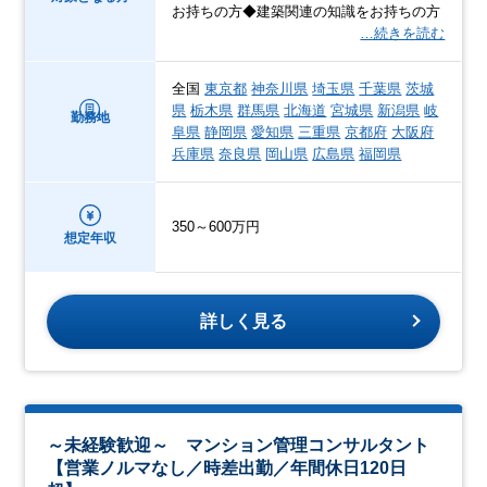
お持ちの方◆建築関連の知識をお持ちの方
…続きを読む
全国
東京都
神奈川県
埼玉県
千葉県
茨城
県
栃木県
群馬県
北海道
宮城県
新潟県
岐
勤務地
阜県
静岡県
愛知県
三重県
京都府
大阪府
兵庫県
奈良県
岡山県
広島県
福岡県
350～600万円
想定年収
詳しく見る
～未経験歓迎～ マンション管理コンサルタント
【営業ノルマなし／時差出勤／年間休日120日