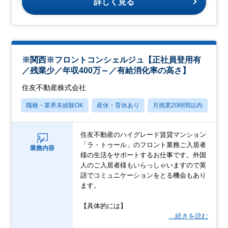
詳しく見る
※関西※フロントコンシェルジュ【正社員登用有
／残業少／年収400万～／有給消化率の高さ】
住友不動産株式会社
職種・業界未経験OK
産休・育休あり
月残業20時間以内
転
住友不動産のハイグレード賃貸マンション
「ラ・トゥール」のフロント業務ご入居者
業務内容
様の生活をサポートするお仕事です。外国
人のご入居者様もいらっしゃいますので英
語でコミュニケーションをとる機会もあり
ます。
【具体的には】
…続きを読む