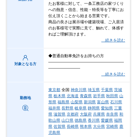
たお客様に対して、一条工務店の家づくり
への熱意・信念、性能・特長等を丁寧にお
伝え頂くことから始まる営業です。
商品の良さは展示場や建築現場、ご入居済
のお客様宅で実際に見て、触れて、体感す
ればご理解頂けます。
…続きを読む
◆普通自動車免許をお持ちの方
―――――――――――――――――――
対象となる方
――――――――
…続きを読む
東京都
全国
神奈川県
埼玉県
千葉県
茨城
県
栃木県
北海道
青森県
岩手県
秋田県
山
勤務地
形県
福島県
山梨県
新潟県
富山県
石川県
福井県
長野県
岐阜県
静岡県
愛知県
三重
県
滋賀県
京都府
大阪府
兵庫県
奈良県
和
歌山県
山口県
徳島県
香川県
愛媛県
福岡
県
佐賀県
長崎県
熊本県
大分県
宮崎県
鹿
児島県