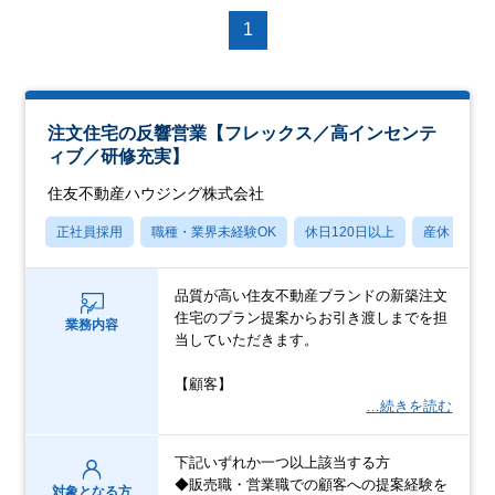
1
注文住宅の反響営業【フレックス／高インセンテ
ィブ／研修充実】
住友不動産ハウジング株式会社
正社員採用
職種・業界未経験OK
休日120日以上
産休・育休
品質が高い住友不動産ブランドの新築注文
住宅のプラン提案からお引き渡しまでを担
業務内容
当していただきます。
【顧客】
…続きを読む
下記いずれか一つ以上該当する方
◆販売職・営業職での顧客への提案経験を
対象となる方