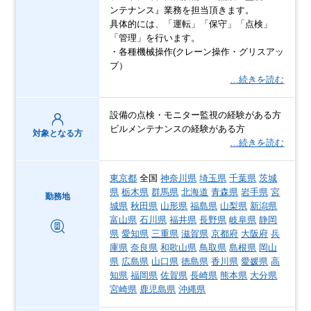
ンテナンス』業務を担当頂きます。
具体的には、「運転」「保守」「点検」
「管理」を行います。
・各種機械操作(クレーン操作・グリスアッ
プ）
…続きを読む
設備の点検・モニター監視の経験がある方
ビルメンテナンスの経験がある方
対象となる方
…続きを読む
東京都
全国
神奈川県
埼玉県
千葉県
茨城
県
栃木県
群馬県
北海道
青森県
岩手県
宮
勤務地
城県
秋田県
山形県
福島県
山梨県
新潟県
富山県
石川県
福井県
長野県
岐阜県
静岡
県
愛知県
三重県
滋賀県
京都府
大阪府
兵
庫県
奈良県
和歌山県
鳥取県
島根県
岡山
県
広島県
山口県
徳島県
香川県
愛媛県
高
知県
福岡県
佐賀県
長崎県
熊本県
大分県
宮崎県
鹿児島県
沖縄県