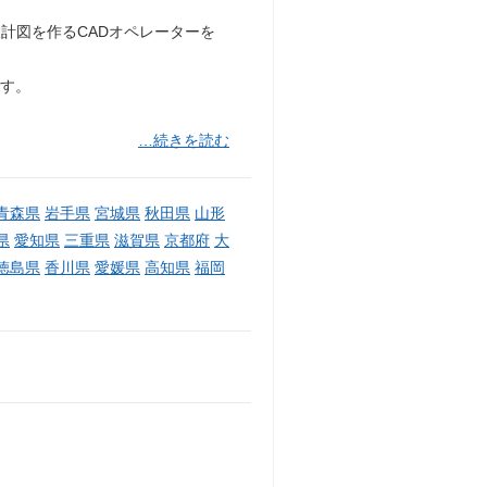
計図を作るCADオペレーターを
です。
…続きを読む
青森県
岩手県
宮城県
秋田県
山形
県
愛知県
三重県
滋賀県
京都府
大
徳島県
香川県
愛媛県
高知県
福岡