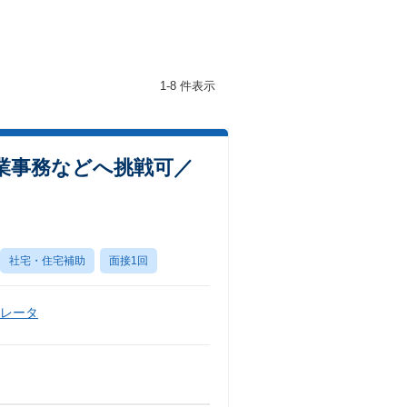
1-8 件表示
業事務などへ挑戦可／
社宅・住宅補助
面接1回
ペレータ