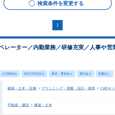
検索条件を変更する
1
オペレーター／内勤業務／研修充実／人事や営
土日祝休み
休日120日以上
産休・育休あり
賞与あり
転勤なし
建築・土木・設備
プランニング・測量・設計・積算
CADオ
不動産・建設
建築・土木