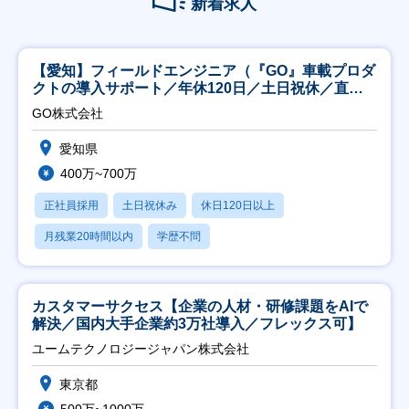
新着求人
【愛知】フィールドエンジニア（『GO』車載プロダ
クトの導入サポート／年休120日／土日祝休／直行
直帰
GO株式会社
愛知県
400万~700万
正社員採用
土日祝休み
休日120日以上
月残業20時間以内
学歴不問
カスタマーサクセス【企業の人材・研修課題をAIで
解決／国内大手企業約3万社導入／フレックス可】
ユームテクノロジージャパン株式会社
東京都