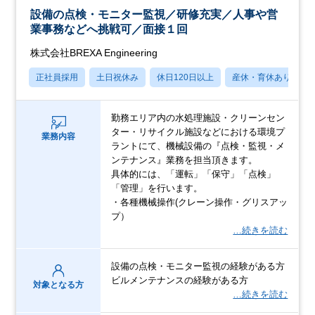
設備の点検・モニター監視／研修充実／人事や営
業事務などへ挑戦可／面接１回
株式会社BREXA Engineering
正社員採用
土日祝休み
休日120日以上
産休・育休あり
勤務エリア内の水処理施設・クリーンセン
ター・リサイクル施設などにおける環境プ
業務内容
ラントにて、機械設備の『点検・監視・メ
ンテナンス』業務を担当頂きます。
具体的には、「運転」「保守」「点検」
「管理」を行います。
・各種機械操作(クレーン操作・グリスアッ
プ）
…続きを読む
設備の点検・モニター監視の経験がある方
ビルメンテナンスの経験がある方
対象となる方
…続きを読む