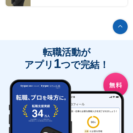
転職活動が
1
アプリ
つで完結！