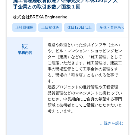
施工管理経験者歓迎／研修充実／年休120日／大
手企業との取引多数／面接１回
株式会社BREXA Engineering
正社員採用
土日祝休み
休日120日以上
産休・育休あり
道路や鉄道といった公共インフラ（土木）
や、ビル・マンション・ショッピングセン
業務内容
ター（建築）などの、「施工管理」として
ご活躍いただきます。施工管理は、建設工
事の現場監督として工事全体の管理をす
る、現場の「司令塔」ともいえる仕事で
す。
建設プロジェクトの進行管理や工程管理、
品質管理などのマネジメントに携わってい
ただき、中長期的にご自身の希望する専門
領域で技術者としてご活躍いただきたいと
考えています。
…続きを読む