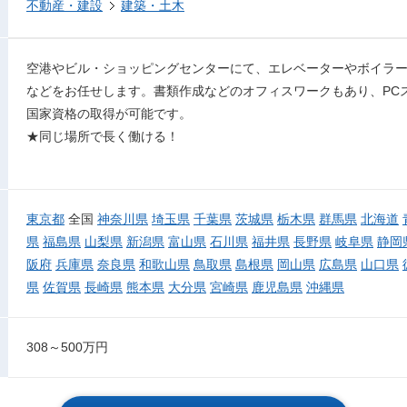
不動産・建設
建築・土木
空港やビル・ショッピングセンターにて、エレベーターやボイラ
などをお任せします。書類作成などのオフィスワークもあり、PC
国家資格の取得が可能です。
★同じ場所で長く働ける！
東京都
全国
神奈川県
埼玉県
千葉県
茨城県
栃木県
群馬県
北海道
県
福島県
山梨県
新潟県
富山県
石川県
福井県
長野県
岐阜県
静岡
阪府
兵庫県
奈良県
和歌山県
鳥取県
島根県
岡山県
広島県
山口県
県
佐賀県
長崎県
熊本県
大分県
宮崎県
鹿児島県
沖縄県
308～500万円