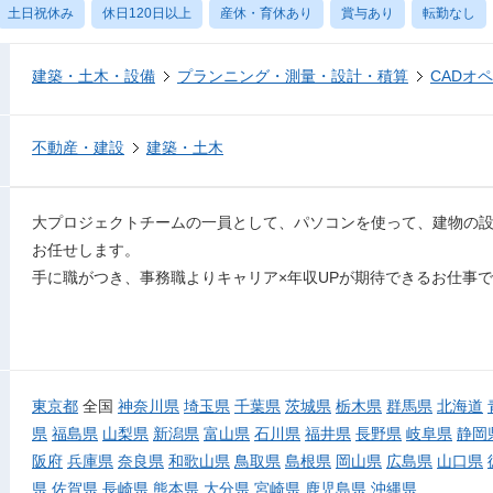
土日祝休み
休日120日以上
産休・育休あり
賞与あり
転勤なし
建築・土木・設備
プランニング・測量・設計・積算
CADオ
不動産・建設
建築・土木
大プロジェクトチームの一員として、パソコンを使って、建物の設
お任せします。
手に職がつき、事務職よりキャリア×年収UPが期待できるお仕事
東京都
全国
神奈川県
埼玉県
千葉県
茨城県
栃木県
群馬県
北海道
県
福島県
山梨県
新潟県
富山県
石川県
福井県
長野県
岐阜県
静岡
阪府
兵庫県
奈良県
和歌山県
鳥取県
島根県
岡山県
広島県
山口県
県
佐賀県
長崎県
熊本県
大分県
宮崎県
鹿児島県
沖縄県