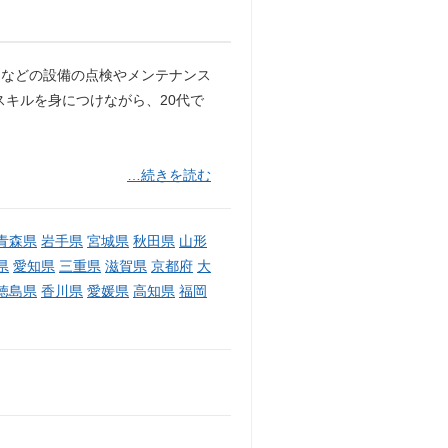
ーなどの設備の点検やメンテナンス
スキルを身につけながら、20代で
…続きを読む
青森県
岩手県
宮城県
秋田県
山形
県
愛知県
三重県
滋賀県
京都府
大
徳島県
香川県
愛媛県
高知県
福岡