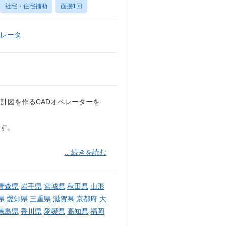
社宅・住宅補助
面接1回
ペレータ
計図を作るCADオペレーターを
です。
…続きを読む
青森県
岩手県
宮城県
秋田県
山形
県
愛知県
三重県
滋賀県
京都府
大
徳島県
香川県
愛媛県
高知県
福岡