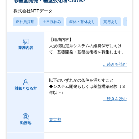
る基盤開発・基盤技術者<1079>
株式会社NTTデータ
正社員採用
土日祝休み
産休・育休あり
賞与あり
フレッ
【職務内容】
大規模勘定系システムの維持保守に向け
業務内容
て、基盤開発・基盤技術者を募集します。
…続きを読む
以下のいずれかの条件を満たすこと
◆システム開発もしくは基盤構築経験（３
対象となる方
年以上）
…続きを読む
東京都
勤務地