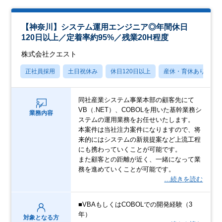
【神奈川】システム運用エンジニア◎年間休日
120日以上／定着率約95%／残業20H程度
株式会社クエスト
正社員採用
土日祝休み
休日120日以上
産休・育休あり
同社産業システム事業本部の顧客先にて
VB（.NET）、COBOLを用いた基幹業務シ
業務内容
ステムの運用業務をお任せいたします。
本案件は当社注力案件になりますので、将
来的にはシステムの新規提案など上流工程
にも携わっていくことが可能です。
また顧客との距離が近く、一緒になって業
務を進めていくことが可能です。
…続きを読む
■VBAもしくはCOBOLでの開発経験（3
年）
対象となる方