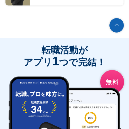
転職活動が
1
アプリ
つで完結！