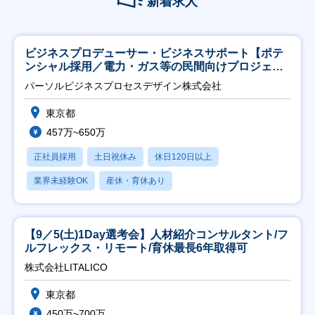
新着求人
ビジネスプロデューサー・ビジネスサポート【ポテ
ンシャル採用／電力・ガス等の民間向けプロジェク
ト推進】
パーソルビジネスプロセスデザイン株式会社
東京都
457万~650万
正社員採用
土日祝休み
休日120日以上
業界未経験OK
産休・育休あり
【9／5(土)1Day選考会】人材紹介コンサルタント/フ
ルフレックス・リモート/育休最長6年取得可
株式会社LITALICO
東京都
450万~700万