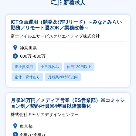
新着求人
ICT企画運用（開発及びPJリード）～みなとみらい
勤務／リモート週2OK／業務改善～
富士フイルムサービスクリエイティブ株式会社
神奈川県
600万~830万
正社員採用
土日祝休み
休日120日以上
産休・育休あり
月残業20時間以内
月収34万円／メディア営業（ES営業部）※コミッシ
ョン制／契約社員※4年目以降無期化
株式会社キャリアデザインセンター
東京都
408万~408万