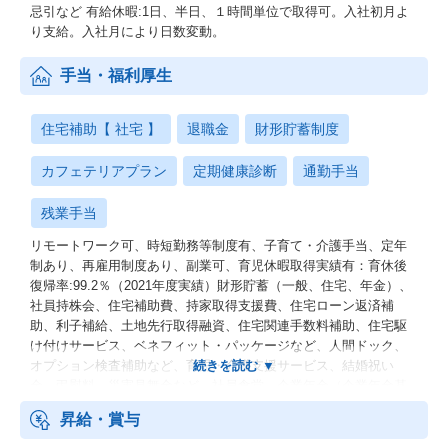
忌引など 有給休暇:1日、半日、１時間単位で取得可。入社初月よ
り支給。入社月により日数変動。
手当・福利厚生
住宅補助【 社宅 】
退職金
財形貯蓄制度
カフェテリアプラン
定期健康診断
通勤手当
残業手当
リモートワーク可、時短勤務等制度有、子育て・介護手当、定年
制あり、再雇用制度あり、副業可、育児休暇取得実績有：育休後
復帰率:99.2％（2021年度実績）財形貯蓄（一般、住宅、年金）、
社員持株会、住宅補助費、持家取得支援費、住宅ローン返済補
助、利子補給、土地先行取得融資、住宅関連手数料補助、住宅駆
け付けサービス、ベネフィット・パッケージなど、人間ドック、
オプション検査補助など、育児・介護支援サービス、結婚祝い
金、弔慰料、災害見舞金など、社員食堂、企業年金（企業年金基
金、確定拠出年金）、電気通信共済会(個人年金、遺児育英基金)
昇給・賞与