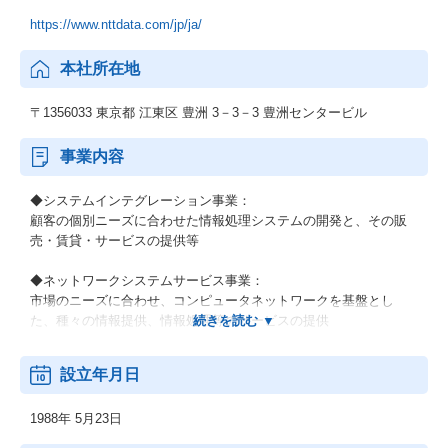
https://www.nttdata.com/jp/ja/
本社所在地
〒1356033 東京都 江東区 豊洲 3－3－3 豊洲センタービル
事業内容
◆システムインテグレーション事業：
顧客の個別ニーズに合わせた情報処理システムの開発と、その販
売・賃貸・サービスの提供等
◆ネットワークシステムサービス事業：
市場のニーズに合わせ、コンピュータネットワークを基盤とし
た、種々の情報提供、情報処理等のサービスの提供
◆その他の事業：
設立年月日
顧客の経営上の問題点に係わる調査・分析、情報処理システムの
在り方に係わる企画・提案、保守・ファシリティマネジメント等
1988年 5月23日