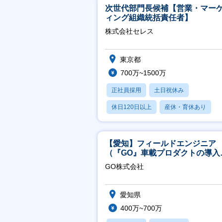
次世代部門長候補【営業・マー
ィング組織統括責任者】
株式会社セレス
東京都
700万~1500万
正社員採用
土日祝休み
休日120日以上
産休・育休あり
賞与あり
【愛知】フィールドエンジニア
（『GO』車載プロダクトの導入
ポート／年休120日／土日祝休
GO株式会社
行直帰
愛知県
400万~700万