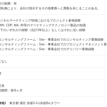
更の範囲：有
置転換により、会社の指示するその他業務へと異動を命じることがある。
 デジタルマーケティング領域におけるプロジェクト参画経験
DWH, CDP, MA, BI等のマーケティングテクノロジー製品の知識
 以下のいずれかの経験（合計3年以上）もしくはそれに近い経験
. コンサルティングファーム・SIer・事業会社でのコンサルティング業務経験
. コンサルティングファーム・SIer・事業会社でのプロジェクトマネジメント
. コンサルティングファーム・SIer・事業会社でのデリバリー業務経験
になし
問
社員
用期間：有/6ヶ月
務地1
東京都 港区 赤坂5-3-1赤坂Bizタワー