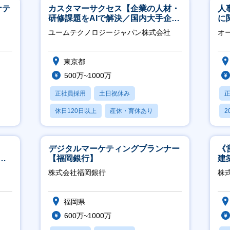
ケテ
カスタマーサクセス【企業の人材・
人
研修課題をAIで解決／国内大手企業
に
約3万社導入／フレックス可】
く
ユームテクノロジージャパン株式会社
オ
社
東京都
500万~1000万
正社員採用
土日祝休み
休日120日以上
産休・育休あり
2
転勤なし
休
デジタルマーケティングプランナー
《
サ
【福岡銀行】
建
／直
│
株式会社福岡銀行
株式
福岡県
600万~1000万