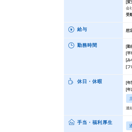
[変
会
受
給与
想
勤務時間
[勤
[
[み
[
休日・休暇
[年
[
連
手当・福利厚生