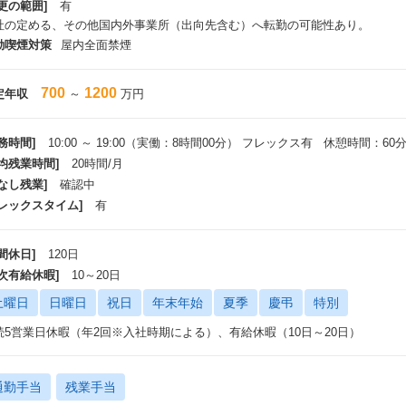
更の範囲]
有
社の定める、その他国内外事業所（出向先含む）へ転勤の可能性あり。
動喫煙対策
屋内全面禁煙
700
1200
定年収
～
万円
務時間]
10:00 ～ 19:00（実働：8時間00分） フレックス有 休憩時間：60
平均残業時間]
20時間/月
なし残業]
確認中
フレックスタイム]
有
間休日]
120日
年次有給休暇]
10～20日
土曜日
日曜日
祝日
年末年始
夏季
慶弔
特別
続5営業日休暇（年2回※入社時期による）、有給休暇（10日～20日）
通勤手当
残業手当