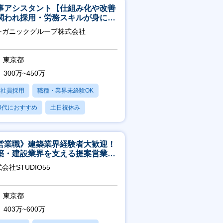
事アシスタント【仕組み化や改善
関われ採用・労務スキルが身につ
環境／年商120億円超の事業会
ーガニックグループ株式会社
】
東京都
300万~450万
正社員採用
職種・業界未経験OK
0代におすすめ
土日祝休み
日120日以上
営業職》建築業界経験者大歓迎！
築・建設業界を支える提案営業職
年休125日◎フレックス
会社STUDIO55
東京都
403万~600万