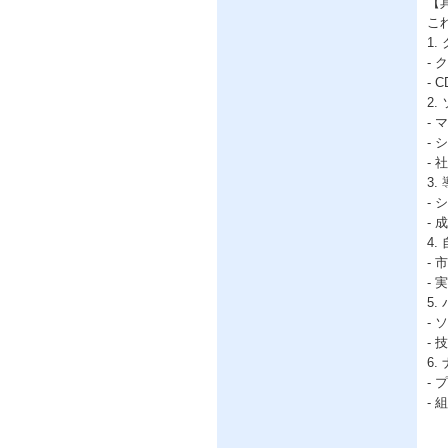
【
こ
1
-
-
2
-
-
-
3
-
-
4
-
-
5
-
-
6
-
-