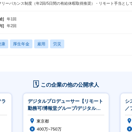
フリーバカンス制度（年2回/5日間の有給休暇取得推奨）・リモート手当として全
給]
年1回
与]
年2回
健康
厚生年金
雇用
労災
この企業の他の公開求人
フラ
デジタルプロデューサー【リモート
シ
勤務可/博報堂グループ/デジタルマ
／
ーケをワンストップで提供】
単
東京都
400万~750万