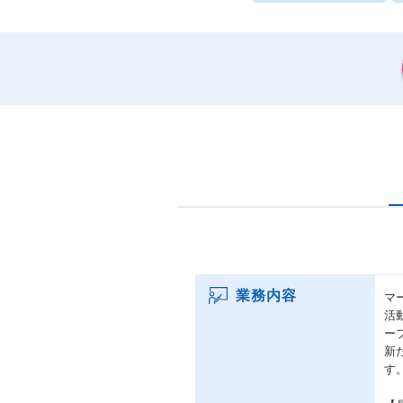
業務内容
マ
活
ー
新
す