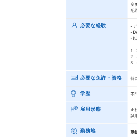
変
配
必要な経験
-
- 
-
1
2
3
必要な免許・資格
特
学歴
不
雇用形態
正
試
勤務地
勤