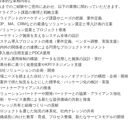
具体的な業務内容】
れまでのご経験やご意向にあわせ、以下の業務に関わっていただきます。
. クライアント課題の整理と戦略立案
 クライアントのマーケティング課題やニーズの把握、要件定義
 CDP、MA、CRMなどの最適なソリューション選定と導入計画の立案
. ソリューション提案とプロジェクト推進
 マーケティング施策を支えるシステム全体の設計
 システム導入プロジェクトの推進（要件定義、ベンダー調整、実装支援）
 社内外の関係者との連携による円滑なプロジェクトマネジメント
. 導入後の活用支援とPDCA運用
 システム運用体制の構築、データを活用した施策の設計・実行
 成果分析に基づく改善提案やKPIマネジメント支援
. 自社ソリューションの企画・開発
 市場ニーズを踏まえた自社ソリューション／オファリングの構想・企画・開発
 実案件で得た知見をもとにした標準化・パッケージ化の検討・実装
. パートナーアライアンスの推進
 ソリューションパートナーや開発パートナーとの協業・アライアンス強化
 技術・サービス連携による新たな提供価値の共創と推進
. ナレッジ共有と組織づくりへの貢献
 プロジェクトを通じた知見の体系化、社内ナレッジの共有
 組織成長に向けた教育・育成、プロセス整備、新たなサービスモデルの開発