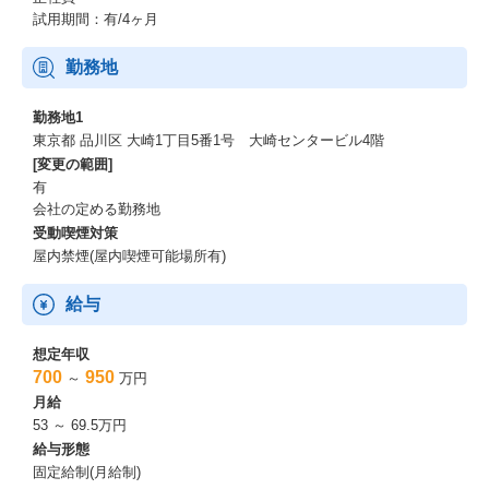
試用期間：有/4ヶ月
勤務地
勤務地1
東京都 品川区 大崎1丁目5番1号 大崎センタービル4階
[変更の範囲]
有
会社の定める勤務地
受動喫煙対策
屋内禁煙(屋内喫煙可能場所有)
給与
想定年収
700
950
～
万円
月給
53 ～ 69.5万円
給与形態
固定給制(月給制)