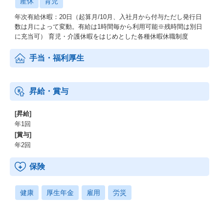
産休
育児
年次有給休暇：20日（起算月/10月、入社月から付与ただし発行日
数は月によって変動。有給は1時間毎から利用可能※残時間は別日
に充当可） 育児・介護休暇をはじめとした各種休暇休職制度
手当・福利厚生
昇給・賞与
[昇給]
年1回
[賞与]
年2回
保険
健康
厚生年金
雇用
労災