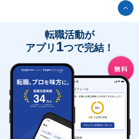
転職活動が
1
アプリ
つで完結！