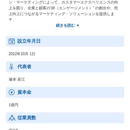
ン・マーケティングによって、カスタマーエクスペリエンスの向
上を図り、企業と顧客の“絆（エンゲージメント）” の創出や、売
上向上につながるマーケティング・ソリューションを提供しま
す。
■データ＆アナリティクス事業
あらゆるデータの収集・統合・管理から、解析・可視化/共有・予
設立年月日
測/検知まで、データ活用のすべてをワンプラットフォームで実現
します。
2012年10月 1日
また専門コンサルタントが、マーケティングの目的にあわせて、
多面的なデータから顧客インサイトを分析し、クライアントのビ
ジネスをサポートします。
代表者
■ビジネスメッセージ・サービス事業
塚本 良江
SMS送信サービス「空電プッシュ」、SMSで必ずつながるオンラ
イン接客ツール「ビデオトーク」や電子帳票ソリューション「ナ
資本金
ビエクスプレス」などを提供しております。
1億円
従業員数