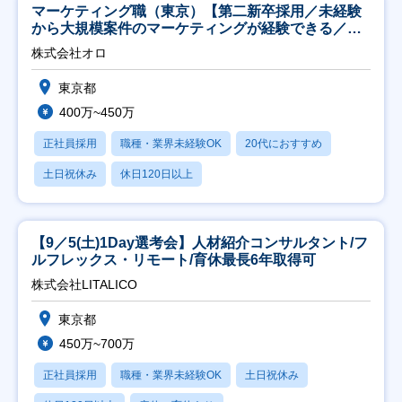
マーケティング職（東京）【第二新卒採用／未経験
から大規模案件のマーケティングが経験できる／研
修充実】
株式会社オロ
東京都
400万~450万
正社員採用
職種・業界未経験OK
20代におすすめ
土日祝休み
休日120日以上
【9／5(土)1Day選考会】人材紹介コンサルタント/フ
ルフレックス・リモート/育休最長6年取得可
株式会社LITALICO
東京都
450万~700万
正社員採用
職種・業界未経験OK
土日祝休み