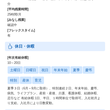
分
[平均残業時間]
25時間/月
[みなし残業]
確認中
[フレックスタイム]
有
休日・休暇
[年次有給休暇]
10～20日
土曜日
日曜日
祝日
年末年始
夏季
慶弔
特別
産休
育児
夏季３日（6月～9月に取得）、特別連続２日、年末年始、慶弔、
病気、ライフプラン、産前・産後、介護、看護休暇、結婚休暇、
忌引など 有給休暇:1日、半日、１時間単位で取得可。入社初月よ
り支給。入社月により日数変動。