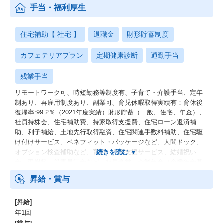
手当・福利厚生
住宅補助【 社宅 】
退職金
財形貯蓄制度
カフェテリアプラン
定期健康診断
通勤手当
残業手当
リモートワーク可、時短勤務等制度有、子育て・介護手当、定年
制あり、再雇用制度あり、副業可、育児休暇取得実績有：育休後
復帰率:99.2％（2021年度実績）財形貯蓄（一般、住宅、年金）、
社員持株会、住宅補助費、持家取得支援費、住宅ローン返済補
助、利子補給、土地先行取得融資、住宅関連手数料補助、住宅駆
け付けサービス、ベネフィット・パッケージなど、人間ドック、
オプション検査補助など、育児・介護支援サービス、結婚祝い
金、弔慰料、災害見舞金など、社員食堂、企業年金（企業年金基
金、確定拠出年金）、電気通信共済会(個人年金、遺児育英基金)
昇給・賞与
[昇給]
年1回