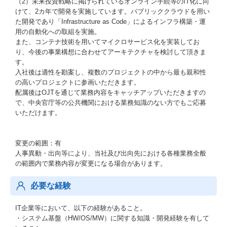
（2）未来投資戦略に掲げられているオンライン手続等のIT化に向
けて、2カ年で開発を実施しています。パブリッククラウドを用い
た開発であり「Infrastructure as Code」によるインフラ構築・運
用の自動化への取組を実施。
また、コンテナ技術を用いてマイクロサービス化を実装してお
り、今後の事業構想に合わせてアーキテクチャを検討して頂きま
す。
入社後は適性を勘案し、複数のプロジェクトの中から最も親和性
の高いプロジェクトに参画いただきます。
配属後はOJTを通じて業務内容をキャッチアップいただきますの
で、中央官庁等の公共機関における業務知識のない方でもご応募
いただけます。
変更の範囲：有
人事異動・出向等により、当社及び出向先における各種業務全般
の範囲内で業務内容が変更になる場合があります。
必要な経験
IT企業等において、以下の経験があること。
・システム基盤（HW/OS/MW）に関する知識・開発経験を有して