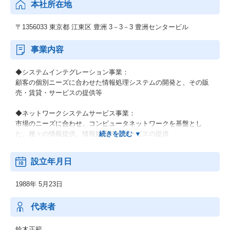
本社所在地
〒1356033 東京都 江東区 豊洲 3－3－3 豊洲センタービル
事業内容
◆システムインテグレーション事業：
顧客の個別ニーズに合わせた情報処理システムの開発と、その販
売・賃貸・サービスの提供等
◆ネットワークシステムサービス事業：
市場のニーズに合わせ、コンピュータネットワークを基盤とし
た、種々の情報提供、情報処理等のサービスの提供
◆その他の事業：
設立年月日
顧客の経営上の問題点に係わる調査・分析、情報処理システムの
在り方に係わる企画・提案、保守・ファシリティマネジメント等
1988年 5月23日
代表者
鈴木正範