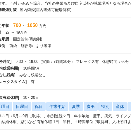
ます。 当社が認めた場合、当社の事業所及び自宅以外が就業場所となる場合
動喫煙対策
屋内禁煙(屋内喫煙可能場所有)
700
1050
定年収
～
万円
給
27 ～ 49万円
与形態
固定給制(月給制)
収例
前給、経験等により考慮
務時間]
9:30 ～ 18:00（実働：7時間30分） フレックス有 休憩時間：60分
平均残業時間]
30時間/月
なし残業]
みなし残業なし
フレックスタイム]
有
年次有給休暇]
10～20日
土曜日
日曜日
祝日
年末年始
夏季
慶弔
特別
産休
季３日（6月～9月に取得）、特別連続２日、年末年始、慶弔、病気、ライフ
、結婚休暇、忌引など 有給休暇:1日、半日、１時間単位で取得可。入社初月