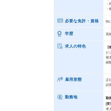
・
・
必要な免許・資格
特
学歴
高
求人の特色
【
ビ
発
経
雇用形態
正
試
勤務地
勤
[変
求