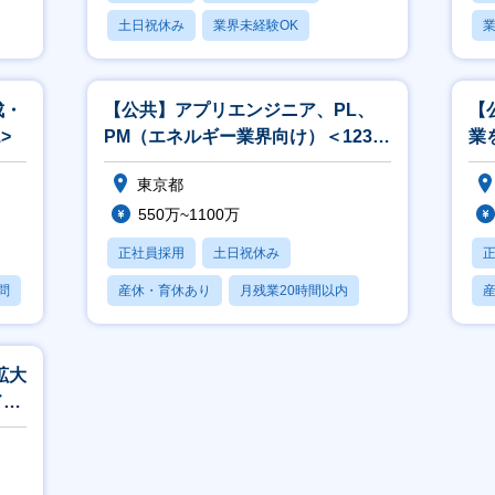
土日祝休み
業界未経験OK
業
産休・育休あり
成・
【公共】アプリエンジニア、PL、
【
>
PM（エネルギー業界向け）＜1238
業
＞
ン
東京都
550万~1100万
正社員採用
土日祝休み
問
産休・育休あり
月残業20時間以内
賞与あり
拡大
ド活