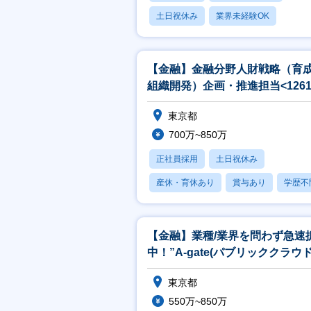
土日祝休み
業界未経験OK
産休・育休あり
【金融】金融分野人財戦略（育
組織開発）企画・推進担当<1261
東京都
700万~850万
正社員採用
土日祝休み
産休・育休あり
賞与あり
学歴不
【金融】業種/業界を問わず急速
中！”A-gate(パブリッククラウ
用ソリューション)”の企画
東京都
550万~850万