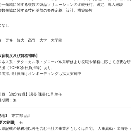
同一領域に関する複数の製品ソリューションの比較検討、選定、導入経験
複数領域に関する技術基盤の要件定義、設計、構築経験
になし
校 専修 短大 高専 大学 大学院
教育制度及び資格補助】
ジネス系・テクニカル系・グローバル系研修より役職や業務に応じて必要な研
支援（TOEIC会社負担等）あり。
験者採用社員向けオンボーディングも拡大実施中
社員
【想定役職】課長 課長代理 主任
用期間：無
務地1
東京都 品川
更の範囲]
有
人票記載の勤務地以外を含む当社の事業所もしくは自宅。 人事異動・出向等