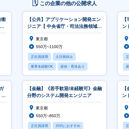
この企業の他の公開求人
防衛
【公共】アプリケーション開発エン
【
M
ジニア【 中央省庁・司法法務領域】
ン
<564>
こ
東京都
550万~1100万
正社員採用
土日祝休み
業界未経験OK
産休・育休あり
賞与あり
ガ
【金融】《若手歓迎/未経験可》金融
【
、開
分野のシステム開発エンジニア
ント
東京都
550万~850万
正社員採用
20代におすすめ