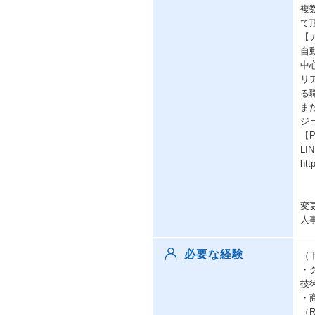
複
て
【
自
中
リ
る
ま
ジ
【
L
htt
変
人
必要な経験
（
・
技
・
（