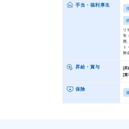
手当・福利厚生
リ
有
費
ト
舞
昇給・賞与
[昇
[賞
保険