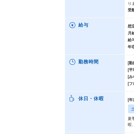
り
受
給与
想
月
給
年
勤務時間
[勤
[
[み
[
休日・休暇
[
夏
暇