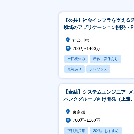
【公共】社会インフラを支える
領域のアプリケーション開発・P
／PL候補<488>
神奈川県
700万~1400万
土日祝休み
産休・育休あり
賞与あり
フレックス
社宅・住宅補助
【金融】システムエンジニア_メ
バンクグループ向け開発（上流
発リーダ）担当
東京都
700万~1100万
正社員採用
20代におすすめ