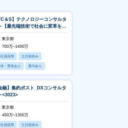
TC＆S】テクノロジーコンサルタ
ト【最先端技術で社会に変革を起
すITコンサル】<244>
東京都
700万~1400万
正社員採用
土日祝休み
産休・育休あり
賞与あり
フレックス
金融】集約ポスト_DXコンサルタ
<3023>
東京都
450万~1350万
正社員採用
土日祝休み