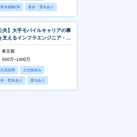
界未経験OK
産休・育休あり
賞与あり
公共】大手モバイルキャリアの事
を支えるインフラエンジニア・イ
フラアーキテクト<188>
東京都
550万~1400万
正社員採用
土日祝休み
産休・育休あり
賞与あり
フレックス