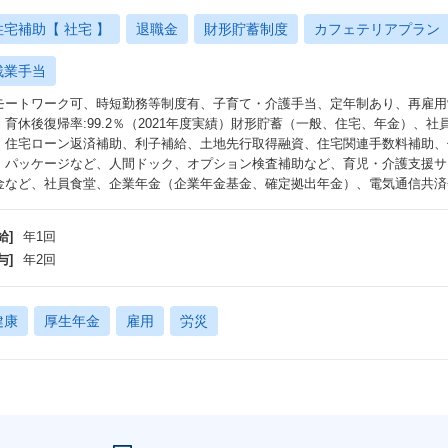
住宅補助【 社宅 】
退職金
財形貯蓄制度
カフェテリアプラン
残業手当
モートワーク可、時短勤務等制度有、子育て・介護手当、定年制あり、再雇用
：育休後復帰率:99.2％（2021年度実績）財形貯蓄（一般、住宅、年金）、
、住宅ローン返済補助、利子補給、土地先行取得融資、住宅関連手数料補助、
・パッケージなど、人間ドック、オプション検査補助など、育児・介護支援サ
金など、社員食堂、企業年金（企業年金基金、確定拠出年金）、電気通信共済会
給]
年1回
与]
年2回
健康
厚生年金
雇用
労災