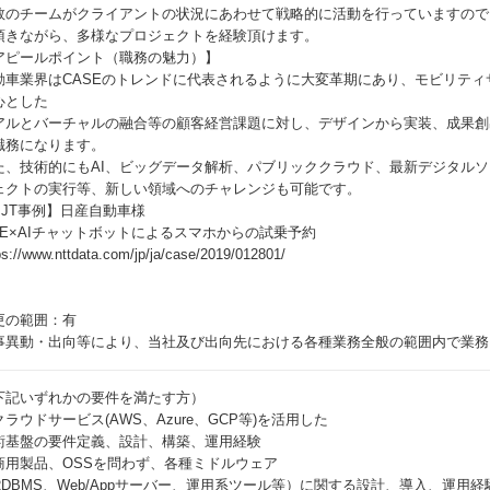
数のチームがクライアントの状況にあわせて戦略的に活動を行っていますので
頂きながら、多様なプロジェクトを経験頂けます。
アピールポイント（職務の魅力）】
動車業界はCASEのトレンドに代表されるように大変革期にあり、モビリテ
心とした
アルとバーチャルの融合等の顧客経営課題に対し、デザインから実装、成果創出まで
職務になります。
た、技術的にもAI、ビッグデータ解析、パブリッククラウド、最新デジタル
ェクトの実行等、新しい領域へのチャレンジも可能です。
PJT事例】日産自動車様
INE×AIチャットボットによるスマホからの試乗予約
ps://www.nttdata.com/jp/ja/case/2019/012801/
更の範囲：有
事異動・出向等により、当社及び出向先における各種業務全般の範囲内で業務
下記いずれかの要件を満たす方）
クラウドサービス(AWS、Azure、GCP等)を活用した
術基盤の要件定義、設計、構築、運用経験
商用製品、OSSを問わず、各種ミドルウェア
RDBMS、Web/Appサーバー、運用系ツール等）に関する設計、導入、運用経