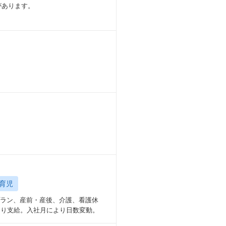
があります。
育児
プラン、産前・産後、介護、看護休
より支給。入社月により日数変動。