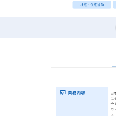
社宅・住宅補助
業務内容
日
に
全
カ
ュ