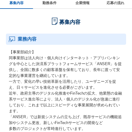
募集内容
勤務条件
企業情報
応募の流れ
募集内容
業務内容
【事業部紹介】
同事業部は法人向け・個人向けインターネット・アプリバンキン
グを中心とした決済系プラットフォームサービス「ANSER」を提
供し、全国に数多くの顧客基盤を保有しており、長年に渡って安
定的な事業運営を継続しています。
一方で、変化の早い技術革新を活用したり、ユーザニーズを捉
え、日々サービスを進化させる必要がございます。
近年、政府主導のデジタル化推進やFinTechの拡大、他業態の金融
系サービス進出等により、法人・個人のデジタル化が急速に進行
しており、これまで以上にスピーディな事業展開が求められてい
ます。
「ANSER」では新規システムの立ち上げ、既存サービスの機能追
加やシステム更改、新しいFinTechサービスの開発など
多数のプロジェクトが常時進行しています。