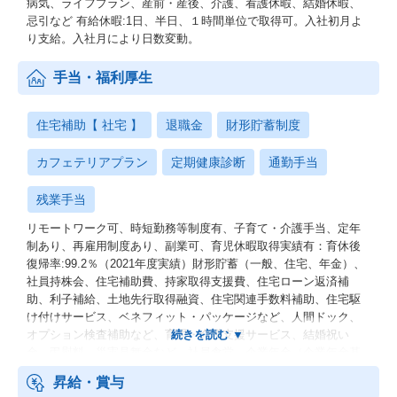
病気、ライフプラン、産前・産後、介護、看護休暇、結婚休暇、
忌引など 有給休暇:1日、半日、１時間単位で取得可。入社初月よ
り支給。入社月により日数変動。
手当・福利厚生
住宅補助【 社宅 】
退職金
財形貯蓄制度
カフェテリアプラン
定期健康診断
通勤手当
残業手当
リモートワーク可、時短勤務等制度有、子育て・介護手当、定年
制あり、再雇用制度あり、副業可、育児休暇取得実績有：育休後
復帰率:99.2％（2021年度実績）財形貯蓄（一般、住宅、年金）、
社員持株会、住宅補助費、持家取得支援費、住宅ローン返済補
助、利子補給、土地先行取得融資、住宅関連手数料補助、住宅駆
け付けサービス、ベネフィット・パッケージなど、人間ドック、
オプション検査補助など、育児・介護支援サービス、結婚祝い
金、弔慰料、災害見舞金など、社員食堂、企業年金（企業年金基
金、確定拠出年金）、電気通信共済会(個人年金、遺児育英基金)
昇給・賞与