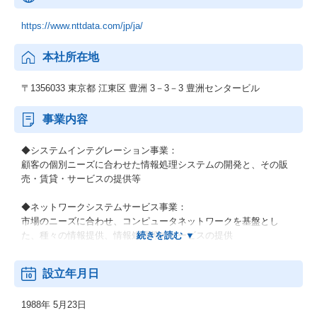
https://www.nttdata.com/jp/ja/
本社所在地
〒1356033 東京都 江東区 豊洲 3－3－3 豊洲センタービル
事業内容
◆システムインテグレーション事業：
顧客の個別ニーズに合わせた情報処理システムの開発と、その販
売・賃貸・サービスの提供等
◆ネットワークシステムサービス事業：
市場のニーズに合わせ、コンピュータネットワークを基盤とし
た、種々の情報提供、情報処理等のサービスの提供
◆その他の事業：
設立年月日
顧客の経営上の問題点に係わる調査・分析、情報処理システムの
在り方に係わる企画・提案、保守・ファシリティマネジメント等
1988年 5月23日