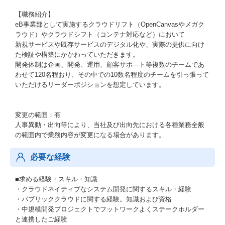
【職務紹介】
eB事業部として実施するクラウドリフト（OpenCanvasやメガク
ラウド）やクラウドシフト（コンテナ対応など）において
新規サービスや既存サービスのデジタル化や、実際の提供に向け
た検証や構築にかかわっていただきます。
開発体制は企画、開発、運用、顧客サポ―ト等複数のチームであ
わせて120名程おり、その中での10数名程度のチームを引っ張って
いただけるリーダーポジションを想定しています。
変更の範囲：有
人事異動・出向等により、当社及び出向先における各種業務全般
の範囲内で業務内容が変更になる場合があります。
必要な経験
■求める経験・スキル・知識
・クラウドネイティブなシステム開発に関するスキル・経験
・パブリッククラウドに関する経験。知識および資格
・中規模開発プロジェクトでフットワークよくステークホルダー
と連携したご経験