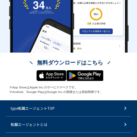
無料ダウンロードはこちら
※App StoreはApple Inc.のサービスマークです。
※Android、Google PlayはGoogle Inc.の商標または登録商標です。
type転職エージェントTOP
転職エージェントとは