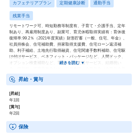
カフェテリアプラン
定期健康診断
通勤手当
残業手当
リモートワーク可、時短勤務等制度有、子育て・介護手当、定年
制あり、再雇用制度あり、副業可、育児休暇取得実績有：育休後
復帰率:99.2％（2021年度実績）財形貯蓄（一般、住宅、年金）、
社員持株会、住宅補助費、持家取得支援費、住宅ローン返済補
助、利子補給、土地先行取得融資、住宅関連手数料補助、住宅駆
け付けサービス、ベネフィット・パッケージなど、人間ドック、
オプション検査補助など、育児・介護支援サービス、結婚祝い
金、弔慰料、災害見舞金など、社員食堂、企業年金（企業年金基
金、確定拠出年金）、電気通信共済会(個人年金、遺児育英基金)
昇給・賞与
[昇給]
年1回
[賞与]
年2回
保険