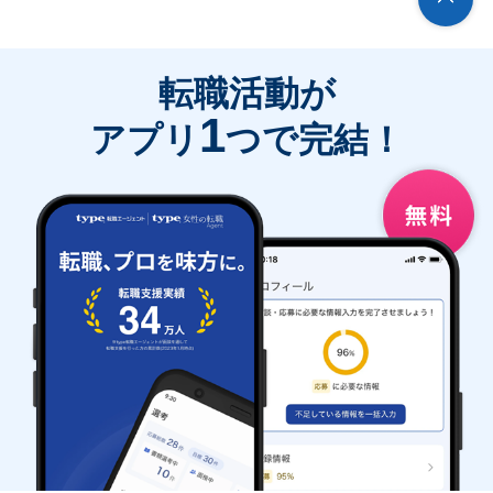
転職活動が
1
アプリ
つで完結！