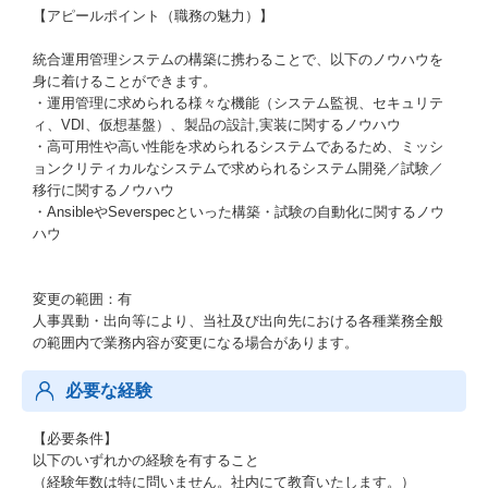
【アピールポイント（職務の魅力）】
統合運用管理システムの構築に携わることで、以下のノウハウを
身に着けることができます。
・運用管理に求められる様々な機能（システム監視、セキュリテ
ィ、VDI、仮想基盤）、製品の設計,実装に関するノウハウ
・高可用性や高い性能を求められるシステムであるため、ミッシ
ョンクリティカルなシステムで求められるシステム開発／試験／
移行に関するノウハウ
・AnsibleやSeverspecといった構築・試験の自動化に関するノウ
ハウ
変更の範囲：有
人事異動・出向等により、当社及び出向先における各種業務全般
の範囲内で業務内容が変更になる場合があります。
必要な経験
【必要条件】
以下のいずれかの経験を有すること
（経験年数は特に問いません。社内にて教育いたします。）