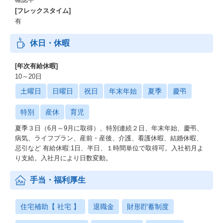
[フレックスタイム]
有
休日・休暇
[年次有給休暇]
10～20日
土曜日
日曜日
祝日
年末年始
夏季
慶弔
特別
産休
育児
夏季３日（6月～9月に取得）、特別連続２日、年末年始、慶弔、
病気、ライフプラン、産前・産後、介護、看護休暇、結婚休暇、
忌引など 有給休暇:1日、半日、１時間単位で取得可。入社初月よ
り支給。入社月により日数変動。
手当・福利厚生
住宅補助【 社宅 】
退職金
財形貯蓄制度