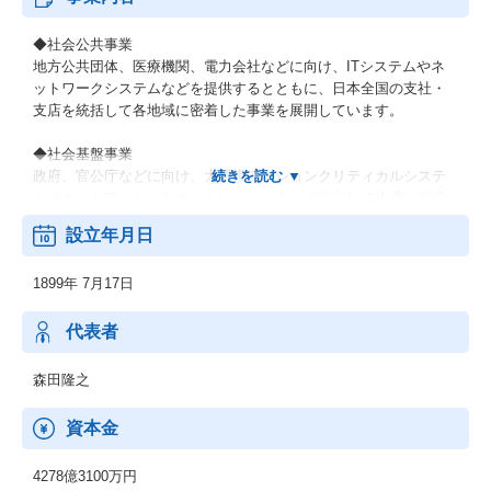
◆社会公共事業
地方公共団体、医療機関、電力会社などに向け、ITシステムやネ
ットワークシステムなどを提供するとともに、日本全国の支社・
支店を統括して各地域に密着した事業を展開しています。
◆社会基盤事業
政府、官公庁などに向け、大規模ミッションクリティカルシステ
ムやネットワークシステムといった、人々が安心して快適に生活
できるための社会インフラを提供しています。
設立年月日
◆エンタープライズ事業
1899年 7月17日
製造業、流通・サービス業、金融業などの民需向けにITソリュー
ションを提供し、お客さまの新サービス立ち上げなどに貢献して
います。最先端のデジタル技術を活用し、お客さまとの共創を通
代表者
じて、人やモノ、プロセスを企業・産業の枠を超えてつなぎ、バ
リューチェーン全体で新たな価値を生み出します。
森田隆之
◆ネットワークサービス事業
資本金
通信事業者向けに、ネットワーク構築に必要な機器や運用管理の
ための基盤システム、運用サービスなどを提供しています。さら
4278億3100万円
に、IoT/5G時代に向けてネットワークへのニーズが多様化する