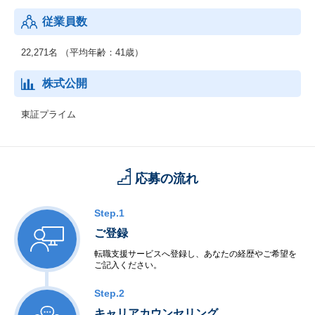
中、テレコムキャリア市場で培ったネットワークの強みをサービ
従業員数
スプロバイダや製造業、流通・サービス業、自治体などの市場に
展開していきます。
22,271名 （平均年齢：41歳）
◆グローバル事業
海外市場を対象として、セーファーシティ（パブリックセーフテ
株式公開
ィ、デジタル・ガバメント、デジタル・ファイナンス）、サービ
スプロバイダ向けソフトウェア・サービス、海洋システムなどを
東証プライム
提供しています。AI、IoT関連の先端技術を活用し、安全・安心で
効率・公平な都市の実現をはじめとする社会課題の解決に貢献し
ていきます。
応募の流れ
Step.1
ご登録
転職支援サービスへ登録し、あなたの経歴やご希望を
ご記入ください。
Step.2
キャリアカウンセリング