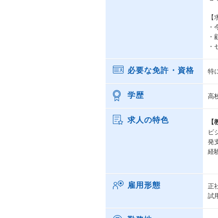
【
・
・
・
必要な免許・資格
特
学歴
高
求人の特色
【
ビ
発
経
雇用形態
正
試