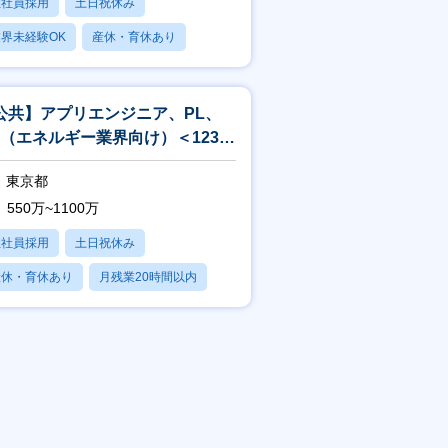
正社員採用
土日祝休み
界未経験OK
産休・育休あり
賞与あり
公共】アプリエンジニア、PL、
M（エネルギー業界向け）＜1238
東京都
550万~1100万
正社員採用
土日祝休み
産休・育休あり
月残業20時間以内
賞与あり