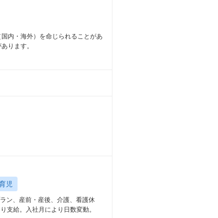
（国内・海外）を命じられることがあ
があります。
育児
プラン、産前・産後、介護、看護休
より支給。入社月により日数変動。