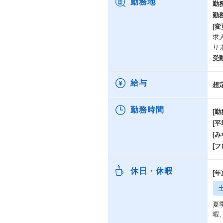
勤務地
勤
勤
[変
求
り
受
給与
想
勤務時間
[勤
[
[み
[
休日・休暇
[
夏
暇