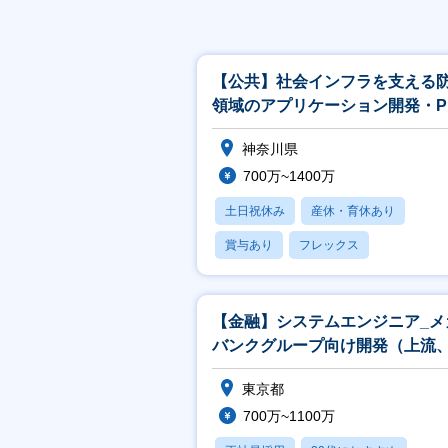
【公共】社会インフラを支える
領域のアプリケーション開発・P
／PL候補<488>
神奈川県
700万~1400万
土日祝休み
産休・育休あり
賞与あり
フレックス
社宅・住宅補助
【金融】システムエンジニア_メ
バンクグループ向け開発（上流
発リーダ）担当
東京都
700万~1100万