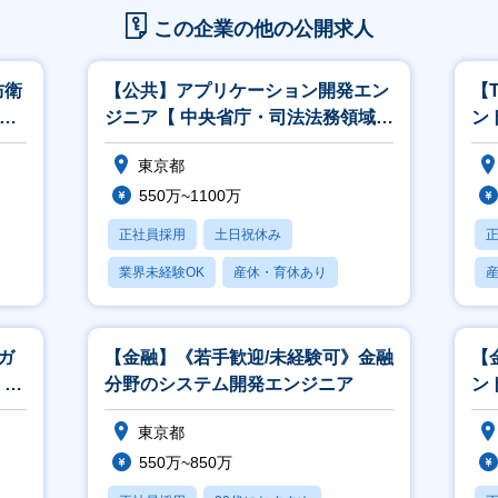
この企業の他の公開求人
防衛
【公共】アプリケーション開発エン
【
M
ジニア【 中央省庁・司法法務領域】
ン
<564>
こ
東京都
550万~1100万
正社員採用
土日祝休み
業界未経験OK
産休・育休あり
賞与あり
ガ
【金融】《若手歓迎/未経験可》金融
【
、開
分野のシステム開発エンジニア
ント
東京都
550万~850万