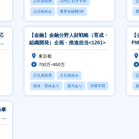
正社員採用
20代におすすめ
土日祝休み
業界未経験OK
業
産休・育休あり
応
【金融】金融分野人財戦略（育成・
【
融
組織開発）企画・推進担当<1261>
P
＞
東京都
700万~850万
正社員採用
土日祝休み
産休・育休あり
賞与あり
学歴不問
の事
・イ