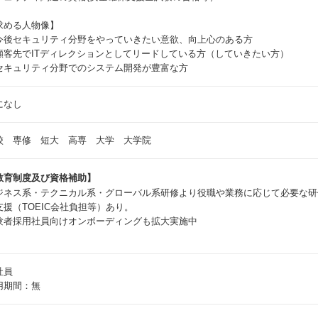
求める人物像】
今後セキュリティ分野をやっていきたい意欲、向上心のある方
顧客先でITディレクションとしてリードしている方（していきたい方）
セキュリティ分野でのシステム開発が豊富な方
になし
校 専修 短大 高専 大学 大学院
教育制度及び資格補助】
ジネス系・テクニカル系・グローバル系研修より役職や業務に応じて必要な研
支援（TOEIC会社負担等）あり。
験者採用社員向けオンボーディングも拡大実施中
社員
用期間：無