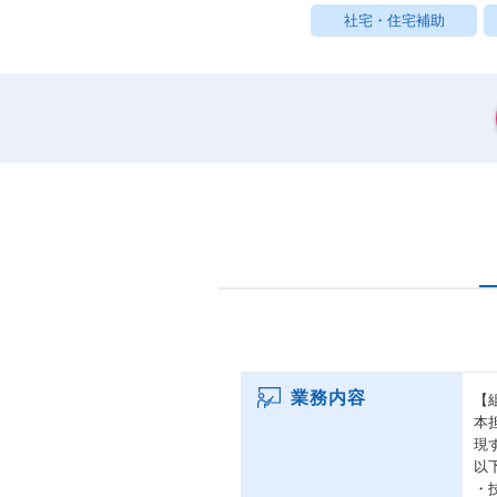
社宅・住宅補助
業務内容
【
本
現
以
・