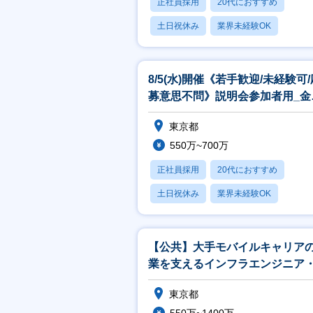
正社員採用
20代におすすめ
土日祝休み
業界未経験OK
産休・育休あり
8/5(水)開催《若手歓迎/未経験可/
募意思不問》説明会参加者用_金
分野のシステムエンジニア
東京都
550万~700万
正社員採用
20代におすすめ
土日祝休み
業界未経験OK
産休・育休あり
【公共】大手モバイルキャリア
業を支えるインフラエンジニア
ンフラアーキテクト<188>
東京都