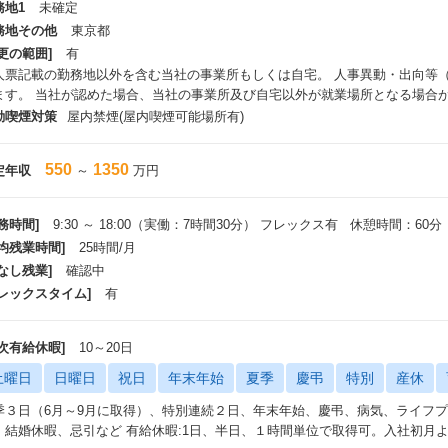
務地1
未確定
務地その他
東京都
更の範囲]
有
人票記載の勤務地以外を含む当社の事業所もしくは自宅。 人事異動・出向等
ます。 当社が認めた場合、当社の事業所及び自宅以外が就業場所となる場合
動喫煙対策
屋内禁煙(屋内喫煙可能場所有)
550
1350
定年収
～
万円
務時間]
9:30 ～ 18:00（実働：7時間30分） フレックス有 休憩時間：60分
平均残業時間]
25時間/月
なし残業]
確認中
フレックスタイム]
有
年次有給休暇]
10～20日
土曜日
日曜日
祝日
年末年始
夏季
慶弔
特別
産休
季３日（6月～9月に取得）、特別連続２日、年末年始、慶弔、病気、ライフ
、結婚休暇、忌引など 有給休暇:1日、半日、１時間単位で取得可。入社初月