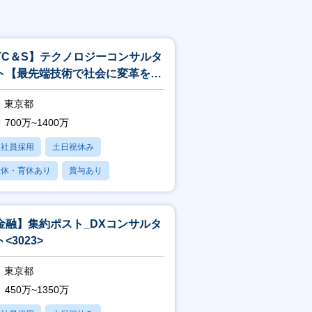
TC＆S】テクノロジーコンサルタ
ト【最先端技術で社会に変革を起
すITコンサル】<244>
東京都
700万~1400万
正社員採用
土日祝休み
産休・育休あり
賞与あり
フレックス
金融】集約ポスト_DXコンサルタ
<3023>
東京都
450万~1350万