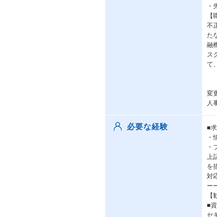
・
【
不
た
融
ス
て
変
人
必要な経験
■
・
・
上
を
対
ー
【
■
セ