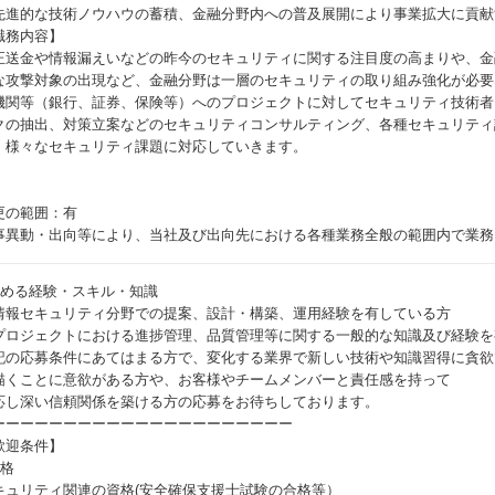
先進的な技術ノウハウの蓄積、金融分野内への普及展開により事業拡大に貢献
職務内容】
正送金や情報漏えいなどの昨今のセキュリティに関する注目度の高まりや、金
な攻撃対象の出現など、金融分野は一層のセキュリティの取り組み強化が必要
機関等（銀行、証券、保険等）へのプロジェクトに対してセキュリティ技術者
クの抽出、対策立案などのセキュリティコンサルティング、各種セキュリティ
、様々なセキュリティ課題に対応していきます。
更の範囲：有
事異動・出向等により、当社及び出向先における各種業務全般の範囲内で業務
求める経験・スキル・知識
情報セキュリティ分野での提案、設計・構築、運用経験を有している方
プロジェクトにおける進捗管理、品質管理等に関する一般的な知識及び経験を
記の応募条件にあてはまる方で、変化する業界で新しい技術や知識習得に貪欲
描くことに意欲がある方や、お客様やチームメンバーと責任感を持って
応し深い信頼関係を築ける方の応募をお待ちしております。
ーーーーーーーーーーーーーーーーーーーーー
歓迎条件】
資格
キュリティ関連の資格(安全確保支援士試験の合格等）