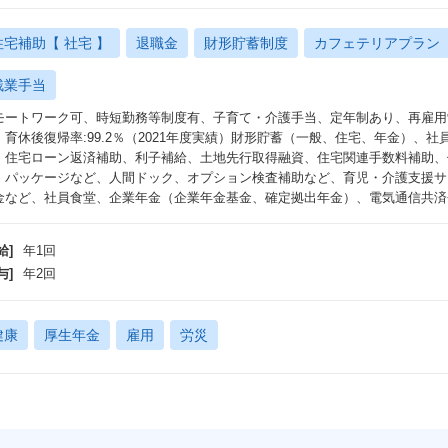
住宅補助【 社宅 】
退職金
財形貯蓄制度
カフェテリアプラン
残業手当
モートワーク可、時短勤務等制度有、子育て・介護手当、定年制あり、再雇用
：育休後復帰率:99.2％（2021年度実績）財形貯蓄（一般、住宅、年金）、
、住宅ローン返済補助、利子補給、土地先行取得融資、住宅関連手数料補助、
・パッケージなど、人間ドック、オプション検査補助など、育児・介護支援サ
金など、社員食堂、企業年金（企業年金基金、確定拠出年金）、電気通信共済会
給]
年1回
与]
年2回
健康
厚生年金
雇用
労災