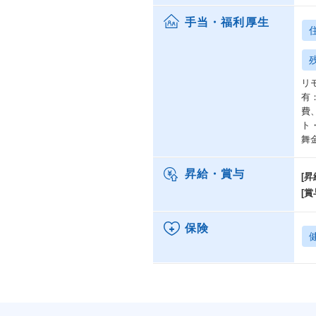
手当・福利厚生
リ
有
費
ト
舞
昇給・賞与
[昇
[賞
保険