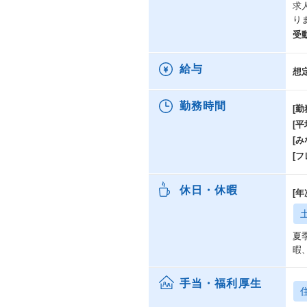
求
（
り
■
受
・
す
・
給与
想
場
・
勤務時間
[勤
[
[み
[
休日・休暇
[
夏
暇
手当・福利厚生