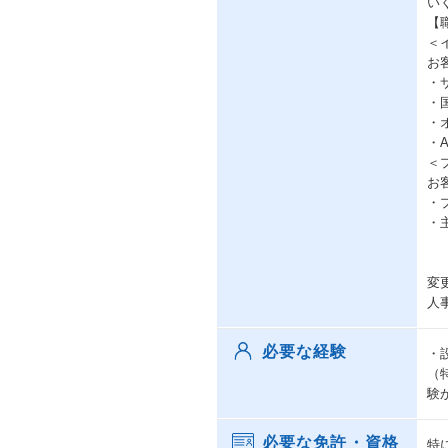
い
【
＜
お
・
・
・
・
＜
お
・
・
変
人
必要な経験
・
（
験
必要な免許・資格
特