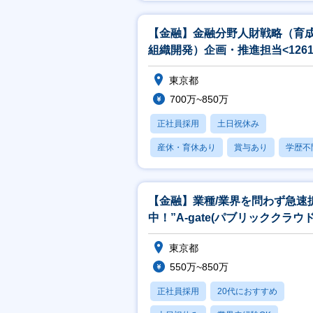
産休・育休あり
【金融】金融分野人財戦略（育
組織開発）企画・推進担当<1261
東京都
700万~850万
正社員採用
土日祝休み
産休・育休あり
賞与あり
学歴不
【金融】業種/業界を問わず急速
中！”A-gate(パブリッククラウ
用ソリューション)”の企画
東京都
550万~850万
正社員採用
20代におすすめ