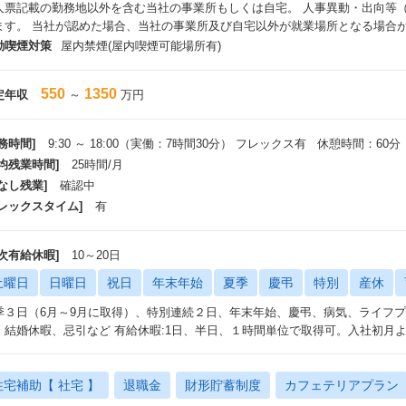
人票記載の勤務地以外を含む当社の事業所もしくは自宅。 人事異動・出向等
例：プロジェクトマネージャ/ビジネスデベロップメントなどへの職務領域
ます。 当社が認めた場合、当社の事業所及び自宅以外が就業場所となる場合
柔軟な働き方と多様な職場環境
動喫煙対策
屋内禁煙(屋内喫煙可能場所有)
柔軟な働き方（テレワーク推奨、業務の分断（中抜け）勤務、産休・育休
。
多くの組織で年次、役職問わず、積極的にコミュニケーションを取り合い
550
1350
定年収
～
万円
です。
グループ内での転籍者、経験者採用社員や女性社員が活躍しています。
務時間]
9:30 ～ 18:00（実働：7時間30分） フレックス有 休憩時間：60分
平均残業時間]
25時間/月
なし残業]
確認中
フレックスタイム]
有
年次有給休暇]
10～20日
土曜日
日曜日
祝日
年末年始
夏季
慶弔
特別
産休
季３日（6月～9月に取得）、特別連続２日、年末年始、慶弔、病気、ライフ
、結婚休暇、忌引など 有給休暇:1日、半日、１時間単位で取得可。入社初月
住宅補助【 社宅 】
退職金
財形貯蓄制度
カフェテリアプラン