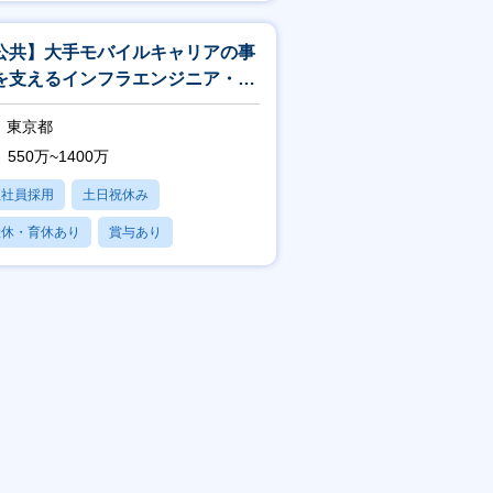
賞与あり
公共】大手モバイルキャリアの事
を支えるインフラエンジニア・イ
フラアーキテクト<188>
東京都
550万~1400万
正社員採用
土日祝休み
産休・育休あり
賞与あり
フレックス