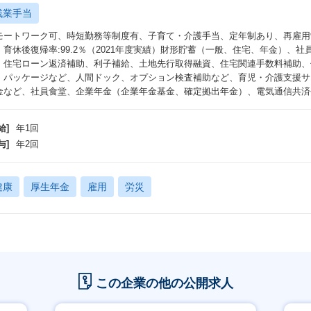
残業手当
モートワーク可、時短勤務等制度有、子育て・介護手当、定年制あり、再雇用
：育休後復帰率:99.2％（2021年度実績）財形貯蓄（一般、住宅、年金）、
、住宅ローン返済補助、利子補給、土地先行取得融資、住宅関連手数料補助、
・パッケージなど、人間ドック、オプション検査補助など、育児・介護支援サ
金など、社員食堂、企業年金（企業年金基金、確定拠出年金）、電気通信共済会
給]
年1回
与]
年2回
健康
厚生年金
雇用
労災
この企業の他の公開求人