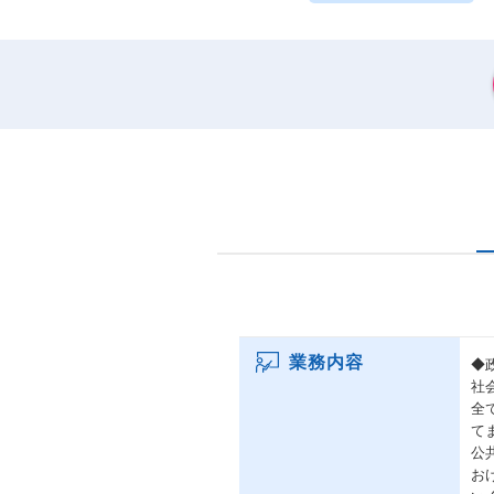
業務内容
◆
社
全
て
公
お