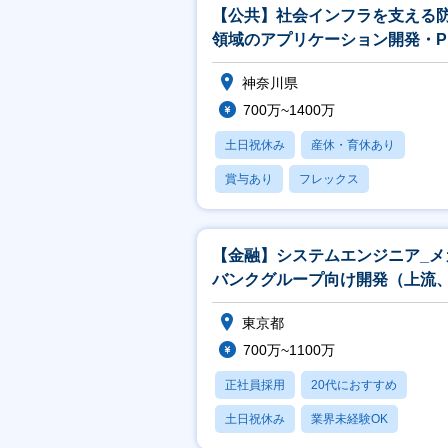
【公共】社会インフラを支える
領域のアプリケーション開発・P
／PL候補<488>
神奈川県
700万~1400万
土日祝休み
産休・育休あり
賞与あり
フレックス
社宅・住宅補助
【金融】システムエンジニア_メ
バンクグループ向け開発（上流
発リーダ）担当
東京都
700万~1100万
正社員採用
20代におすすめ
土日祝休み
業界未経験OK