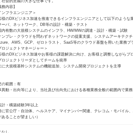
く社会的意義の大きな仕事です。
職務内容】
インフラエンジニア＞
客様のDXビジネス加速を推進できるインフラエンジニアとして以下のような
サーバ、ネットワーク、DB等の設計・構築・テスト
国内有数の大規模システムのインフラ、HW/MWの調達・設計・構築・試験
オンプレ・クラウドを問わずネットワークの提案支援、システムアーキテクチ
Azure、AWS、GCP、ゼロトラスト、SaaS等のクラウド基盤を用いた業務
プロジェクトマネージャー＞
客様のDXビジネス加速やお客様の課題解決に向け、お客様と調整しながらプ
プロジェクトリーダとしてチームを統率
主に大規模基幹システムの機能追加、システム開発プロジェクトを主導
更の範囲：有
事異動・出向等により、当社及び出向先における各種業務全般の範囲内で業務
設計・構築経験3年以上
特に官公庁・自治体、ヘルスケア、マイナンバー関連、テレコム・モバイル、
があることが望ましい）
になし