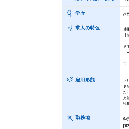
学歴
高
求人の特色
補
【
「
ま
■
・
存
・
し
雇用形態
正
・
更
ど
た
提
更
■
試
・
・
ま
勤務地
勤
・
[変
す