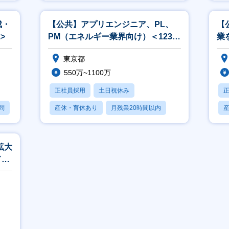
産休・育休あり
成・
【公共】アプリエンジニア、PL、
【
>
PM（エネルギー業界向け）＜1238
業
＞
ン
東京都
550万~1100万
正社員採用
土日祝休み
問
産休・育休あり
月残業20時間以内
賞与あり
拡大
ド活