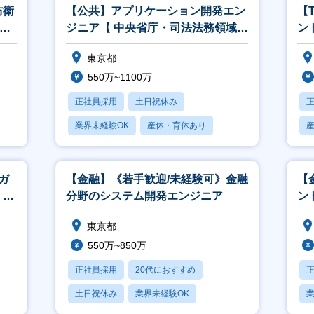
防衛
【公共】アプリケーション開発エン
【
M
ジニア【 中央省庁・司法法務領域】
ン
<564>
こ
東京都
550万~1100万
正社員採用
土日祝休み
業界未経験OK
産休・育休あり
賞与あり
ガ
【金融】《若手歓迎/未経験可》金融
【
、開
分野のシステム開発エンジニア
ント
東京都
550万~850万
正社員採用
20代におすすめ
土日祝休み
業界未経験OK
業