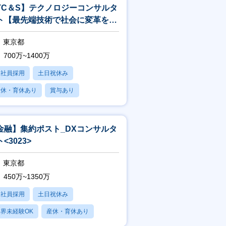
TC＆S】テクノロジーコンサルタ
ト【最先端技術で社会に変革を起
すITコンサル】<244>
東京都
700万~1400万
正社員採用
土日祝休み
産休・育休あり
賞与あり
フレックス
金融】集約ポスト_DXコンサルタ
<3023>
東京都
450万~1350万
正社員採用
土日祝休み
界未経験OK
産休・育休あり