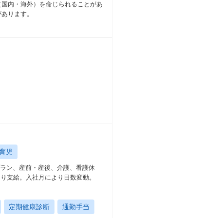
（国内・海外）を命じられることがあ
への拡大が可能）
があります。
制度などの福利厚生が充実）が可能で
アイディア創出が出来るワイガヤな職
育児
プラン、産前・産後、介護、看護休
より支給。入社月により日数変動。
定期健康診断
通勤手当