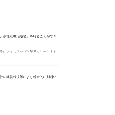
と多様な職場環境」を得ることができ
身のスキルアップと業界をリードする
参画を通じ、ご自身の技術領域の幅だ
ャ設計支援、グランドデザイン策定な
社の経営状況等により総合的に判断い
できます。
する過程で多様な人脈形成が期待でき
とができます。様々な職務領域を経験