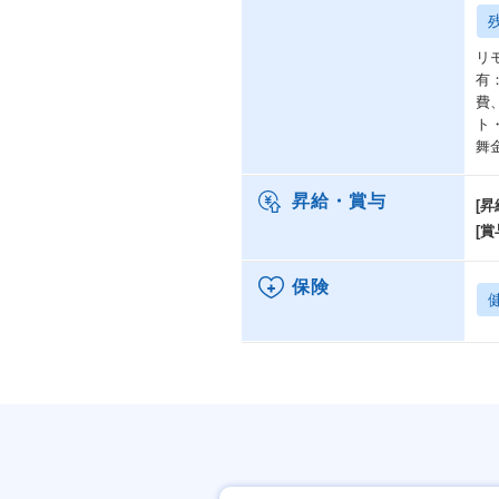
リ
有
費
ト
舞
昇給・賞与
[昇
[賞
保険