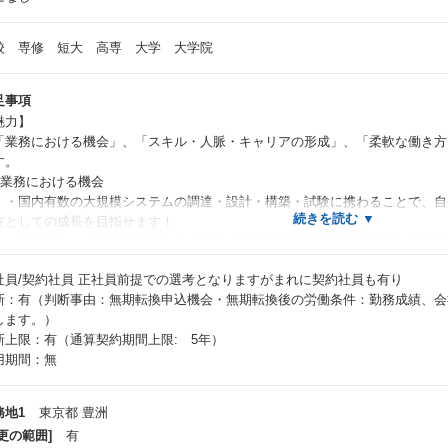
校 専修 短大 高専 大学 大学院
足事項
魅力】
業務における機会」、「スキル・人脈・キャリアの形成」、「柔軟な働き方
す。
業務における機会
国内有数の大規模システムの調達・設計・構築・試験に携わることで、自
在としての成長を目指せます！
AWS/Azureなどのパブリッククラウドを利用する案件も多数あり、案件
をすることができます！
社員/契約社員
正社員前提での選考となりますがまれに契約社員も有り
開発工程だけではなく、システム基盤の提案支援、システムアーキテクチ
新：有（判断事由：無期転換申込機会・無期転換後の労働条件：勤務成績、会
、
します。）
案工程も担当しており、お客様のビジネスに貢献することができます！
新上限：有（通算契約期間上限: 5年）
スキル・人脈・キャリアの形成
用期間：無
最新のデジタル技術を学び、身に付ける事で自身の市場価値を高める事が
多様なステークホルダーとの交渉経験、新規ビジネスの構想、構想を実現
す。
務地1
東京都 豊洲
入社後のキャリアパスは固定ではなく、ご自身の希望で切り開いていくこ
更の範囲]
有
ることで、多様なキャリアパスを歩むことができます。