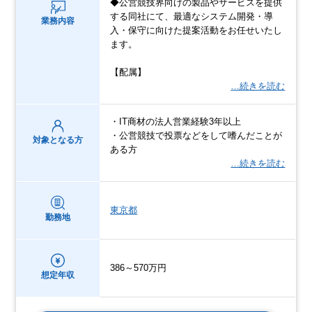
◆公営競技界向けの製品やサービスを提供
する同社にて、最適なシステム開発・導
業務内容
入・保守に向けた提案活動をお任せいたし
ます。
【配属】
…続きを読む
・IT商材の法人営業経験3年以上
・公営競技で投票などをして嗜んだことが
対象となる方
ある方
…続きを読む
東京都
勤務地
386～570万円
想定年収