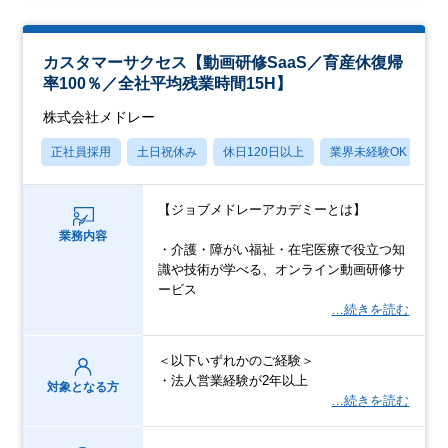
カスタマーサクセス【動画研修SaaS／育産休復帰
率100％／全社平均残業時間15H】
株式会社メドレー
正社員採用
土日祝休み
休日120日以上
業界未経験OK
産
【ジョブメドレーアカデミーとは】
業務内容
・介護・障がい福祉・在宅医療で役立つ知
識や技術が学べる、オンライン動画研修サ
ービス
…続きを読む
＜以下いずれかのご経験＞
・法人営業経験が2年以上
対象となる方
…続きを読む