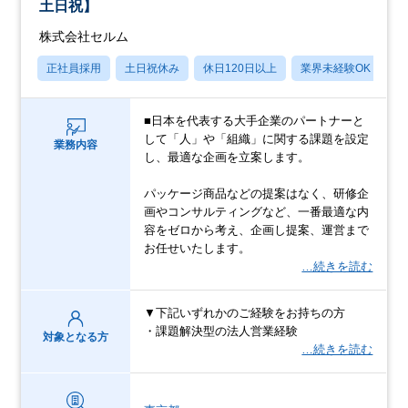
土日祝】
株式会社セルム
正社員採用
土日祝休み
休日120日以上
業界未経験OK
産
■日本を代表する大手企業のパートナーと
して「人」や「組織」に関する課題を設定
業務内容
し、最適な企画を立案します。
パッケージ商品などの提案はなく、研修企
画やコンサルティングなど、一番最適な内
容をゼロから考え、企画し提案、運営まで
お任せいたします。
…続きを読む
▼下記いずれかのご経験をお持ちの方
・課題解決型の法人営業経験
対象となる方
…続きを読む