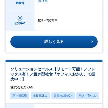
東京都
勤務地
507～709万円
想定年収
詳しく見る
ソリューションセールス【リモート可能！／フレ
ックス有！／置き型社食『オフィスおかん』で拡
大中！】
株式会社OKAN
正社員採用
土日祝休み
業界未経験OK
産休・育休あり
月