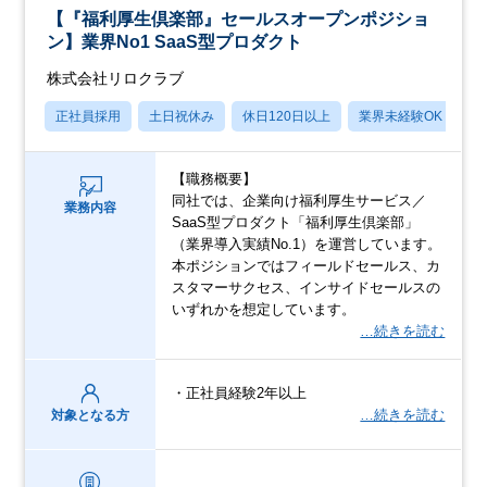
【『福利厚生倶楽部』セールスオープンポジショ
ン】業界No1 SaaS型プロダクト
株式会社リロクラブ
正社員採用
土日祝休み
休日120日以上
業界未経験OK
産
【職務概要】
同社では、企業向け福利厚生サービス／
業務内容
SaaS型プロダクト「福利厚生倶楽部」
（業界導入実績No.1）を運営しています。
本ポジションではフィールドセールス、カ
スタマーサクセス、インサイドセールスの
いずれかを想定しています。
…続きを読む
・正社員経験2年以上
…続きを読む
対象となる方