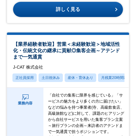
詳しく見る
【業界経験者歓迎】営業＜未経験歓迎＞地域活性
化・伝統文化の継承に貢献◎集客企画～アテンド
まで一気通貫
J-CAT 株式会社
正社員採用
土日祝休み
産休・育休あり
月残業20時間以内
「自社での集客に限界を感じている」「サ
ービスの魅力をより多くの方に届けたい」
業務内容
などの悩みを持つ事業者(寺、高級飲食店、
高級旅館など)に対して、課題のヒアリング
から自社サービスを用いた集客プラン立案
～旅行プランの企画～来訪者のアテンドま
で一気通貫で担うポジションです。