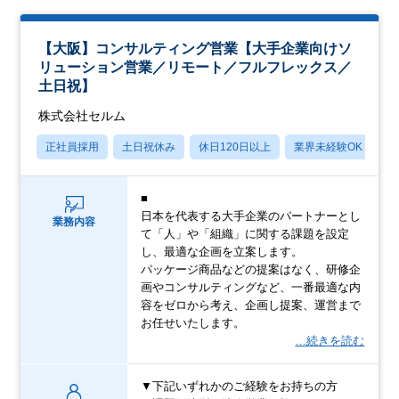
【大阪】コンサルティング営業【大手企業向けソ
リューション営業／リモート／フルフレックス／
土日祝】
株式会社セルム
正社員採用
土日祝休み
休日120日以上
業界未経験OK
産
■
日本を代表する大手企業のパートナーとし
業務内容
て「人」や「組織」に関する課題を設定
し、最適な企画を立案します。
パッケージ商品などの提案はなく、研修企
画やコンサルティングなど、一番最適な内
容をゼロから考え、企画し提案、運営まで
お任せいたします。
…続きを読む
▼下記いずれかのご経験をお持ちの方