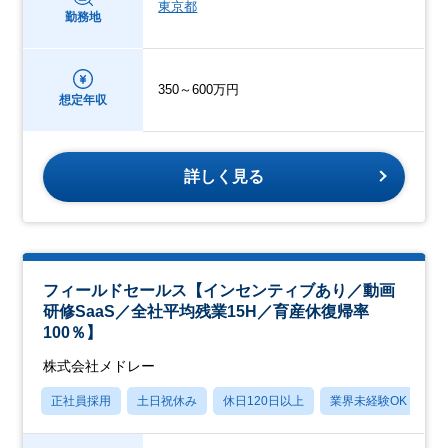
東京都
勤務地
350～600万円
想定年収
詳しく見る
フィールドセールス【インセンティブあり／動画
研修SaaS／全社平均残業15H／育産休復帰率
100％】
株式会社メドレー
正社員採用
土日祝休み
休日120日以上
業界未経験OK
産