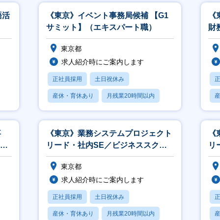
語活
《東京》イベント事務局候補 【G1
《
）
サミット】（エキスパート職）
財
ー
東京都
求人紹介時にご案内します
正社員採用
土日祝休み
産休・育休あり
月残業20時間以内
賞与あり
事
《東京》業務システムプロジェクト
《
X
リード・社内SE／ビジネススクー
リ
ル事業（テクノロジー職）
東京都
求人紹介時にご案内します
正社員採用
土日祝休み
産休・育休あり
月残業20時間以内