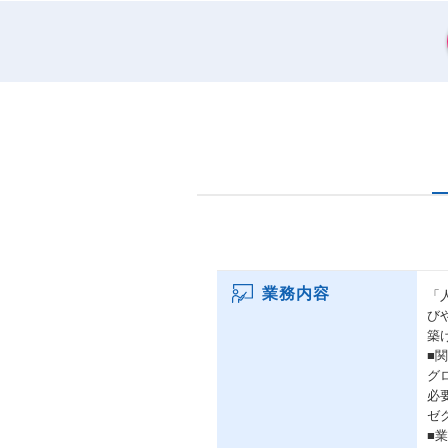
業務内容
「
び
築
■
グ
必
ゼ
■