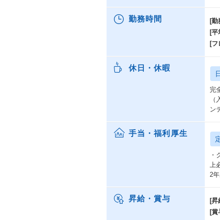
勤務時間
[勤
[
[
休日・休暇
完
（
ン
手当・福利厚生
・
上
2
昇給・賞与
[昇
[賞