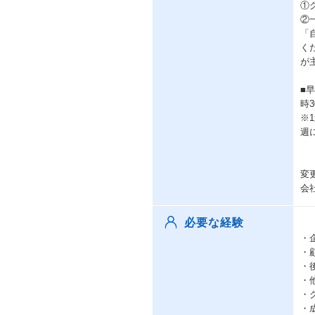
①
②
「
く
が
■
時
※
週
変
会
必要な経験
・
・
・
・
・
・