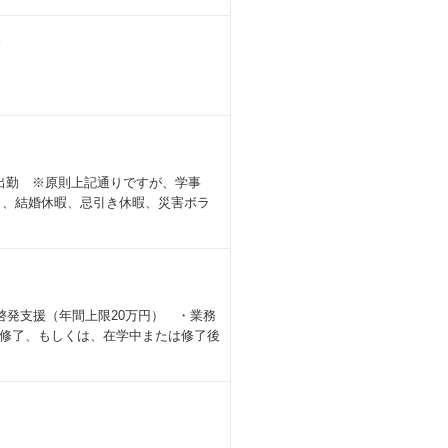
分
出勤 ※原則上記通りですが、学事
日）、結婚休暇、忌引き休暇、災害ボラ
啓発支援（年間上限20万円） ・業務
修了、もしくは、在学中または修了後