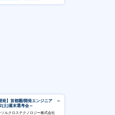
フレックス
開発】首都圏/開発エンジニア ～
/22(土)週末選考会～
ーソルクロステクノロジー株式会社