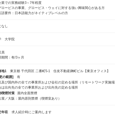
企業での実務経験3～7年程度
グロービスの事業、グロービス・ウェイに対する強い興味関心がある方
言語要件：日本語能力がネイティブレベルの方
になし
学 大学院
社員
用期間：有/3ヶ月
務地1
東京都 千代田区 二番町5-1 住友不動産麹町ビル【東京オフィス】
更の範囲]
有
社及び国内外の全ての事業所および会社の定める場所（リモートワーク実施場
合は出向先の全ての事業所および出向先の定める場所
動喫煙対策
屋内全面禁煙
古屋／大阪：屋内原則禁煙（喫煙室あり）
定年収
求人紹介時にご案内します