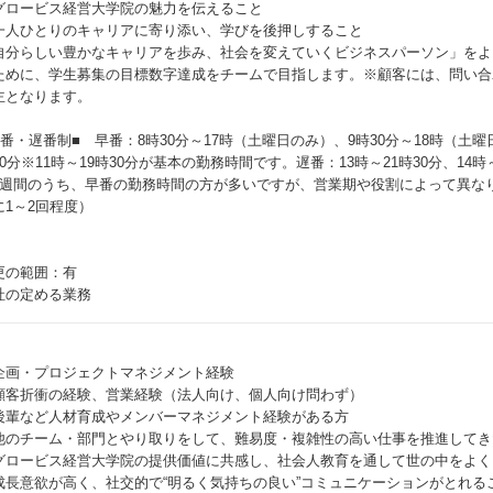
グロービス経営大学院の魅力を伝えること
一人ひとりのキャリアに寄り添い、学びを後押しすること
自分らしい豊かなキャリアを歩み、社会を変えていくビジネスパーソン」をよ
ために、学生募集の目標数字達成をチームで目指します。※顧客には、問い合
主となります。
早番・遅番制■ 早番：8時30分～17時（土曜日のみ）、9時30分～18時（土曜日
30分※11時～19時30分が基本の勤務時間です。遅番：13時～21時30分、14時～
1週間のうち、早番の勤務時間の方が多いですが、営業期や役割によって異な
に1～2回程度）
更の範囲：有
社の定める業務
企画・プロジェクトマネジメント経験
顧客折衝の経験、営業経験（法人向け、個人向け問わず）
後輩など人材育成やメンバーマネジメント経験がある方
他のチーム・部門とやり取りをして、難易度・複雑性の高い仕事を推進してき
グロービス経営大学院の提供価値に共感し、社会人教育を通して世の中をよく
成長意欲が高く、社交的で“明るく気持ちの良い”コミュニケーションがとれる