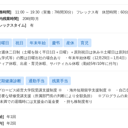
務時間]
11:00 ～ 19:30（実働：7時間30分） フレックス有 休憩時間：60
平均残業時間]
20時間/月
フレックスタイム]
有
日曜日
祝日
年末年始
慶弔
産休
育児
全週休二日制（土曜を除く平日1日＋日曜）＋原則祝日は休み※土曜日は原則
入学式等）の際は日曜出社の場合あり ・年末年始休暇（12月29日～1月4
ティア休暇、出産・育児休暇、サバティカル休暇（勤続5年/10年に付与）
定期健康診断
通勤手当
残業手当
グロービス経営大学院受講支援制度 ※ ・海外短期留学支援制度 ※ ・自己
必要な研修受講支援（所属部門長の判断により全額負担） ※プログラムの未
年未満での退職時には支援金の返金要 ・持ち株制度有り
給]
年1回
与]
年2回