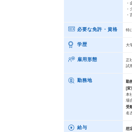
・
・
・
必要な免許・資格
特
学歴
大
雇用形態
正
試
勤務地
勤
[変
本
場
受
名
給与
想