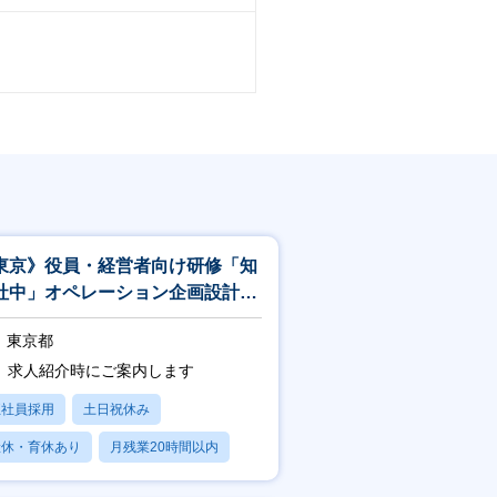
東京》役員・経営者向け研修「知
社中」オペレーション企画設計・
営／営業推進（プロフェッショナ
東京都
職
求人紹介時にご案内します
正社員採用
土日祝休み
産休・育休あり
月残業20時間以内
賞与あり