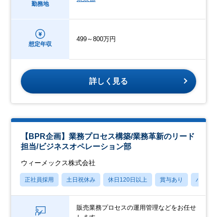
勤務地
499～800万円
想定年収
詳しく見る
【BPR企画】業務プロセス構築/業務革新のリード
担当/ビジネスオペレーション部
ウィーメックス株式会社
正社員採用
土日祝休み
休日120日以上
賞与あり
パパマ
販売業務プロセスの運用管理などをお任せ