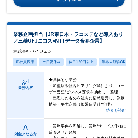
業務企画担当【JR東日本・ラコステなど導入あり
／三菱UFJニコス×NTTデータ合弁企業】
株式会社ペイジェント
正社員採用
土日祝休み
休日120日以上
業界未経験OK
月
◆具体的な業務
・加盟店や社内ヒアリング等により、ユー
業務内容
ザー要望/ビジネス要求を抽出し、整理
・整理したものを社内に情報還元し、業務
構築・要求定義（加盟店受付/管理）
…続きを読む
・業務要件を理解し、業務/サービス仕様に
反映させた経験
対象となる方