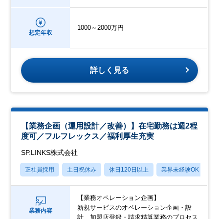
1000～2000万円
想定年収
詳しく見る
【業務企画（運用設計／改善）】在宅勤務は週2程
度可／フルフレックス／福利厚生充実
SP.LINKS株式会社
正社員採用
土日祝休み
休日120日以上
業界未経験OK
月
【業務オペレーション企画】
新規サービスのオペレーション企画・設
業務内容
計、加盟店登録・請求精算業務のプロセス