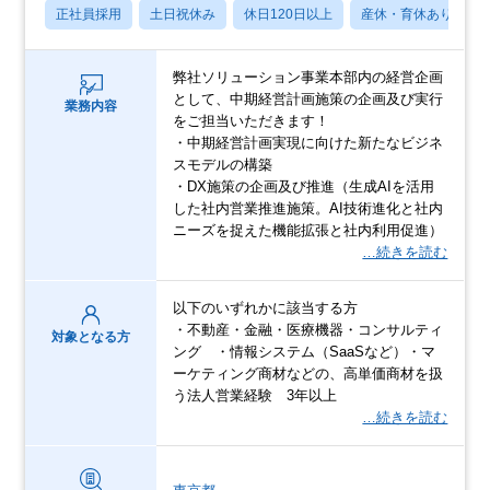
正社員採用
土日祝休み
休日120日以上
産休・育休あり
弊社ソリューション事業本部内の経営企画
として、中期経営計画施策の企画及び実行
業務内容
をご担当いただきます！
・中期経営計画実現に向けた新たなビジネ
スモデルの構築
・DX施策の企画及び推進（生成AIを活用
した社内営業推進施策。AI技術進化と社内
ニーズを捉えた機能拡張と社内利用促進）
…続きを読む
以下のいずれかに該当する方
・不動産・金融・医療機器・コンサルティ
対象となる方
ング ・情報システム（SaaSなど）・マ
ーケティング商材などの、高単価商材を扱
う法人営業経験 3年以上
…続きを読む