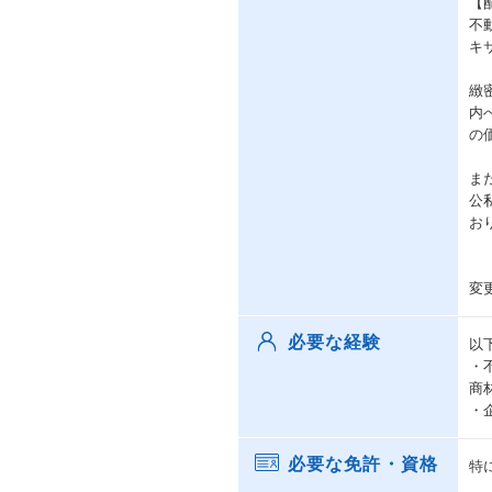
【
不
キ
緻
内
の
ま
公
お
変
必要な経験
以
・
商
・
必要な免許・資格
特