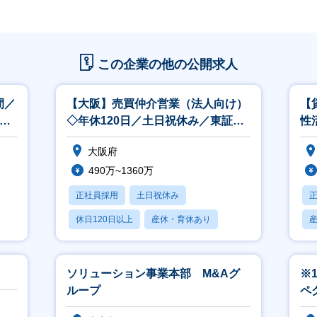
この企業の他の公開求人
間／
【大阪】売買仲介営業（法人向け）
【
◎／
◇年休120日／土日祝休み／東証プ
性
ライム上場G
復
大阪府
490万~1360万
正社員採用
土日祝休み
休日120日以上
産休・育休あり
賞与あり
ソリューション事業本部 M&Aグ
※
ループ
ペ