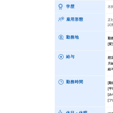
学歴
不
雇用形態
正
試
勤務地
勤
[変
給与
想
月
給
勤務時間
[勤
[
[み
[
休日・休暇