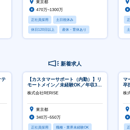
東京都
470万~1300万
正社員採用
土日祝休み
休日120日以上
産休・育休あり
賞与あり
新着求人
ケテ
【カスタマーサポート（内勤）】リ
マ
モートメイン／未経験OK／年収340
卒
万～／年間休日125日
ー
株式会社RERISE
株
実
東京都
340万~550万
正社員採用
職種・業界未経験OK