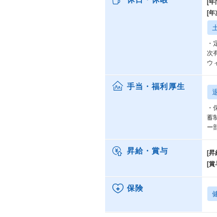
[年
[
・
次
ウ
手当・福利厚生
・
蓄
ー
昇給・賞与
[昇
[賞
保険