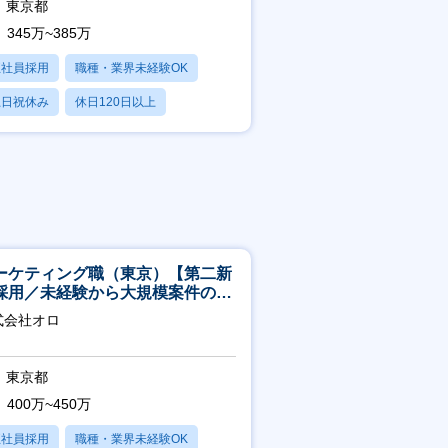
東京都
345万~385万
正社員採用
職種・業界未経験OK
土日祝休み
休日120日以上
産休・育休あり
ーケティング職（東京）【第二新
採用／未経験から大規模案件のマ
ケティングが経験できる／研修充
式会社オロ
】
東京都
400万~450万
正社員採用
職種・業界未経験OK