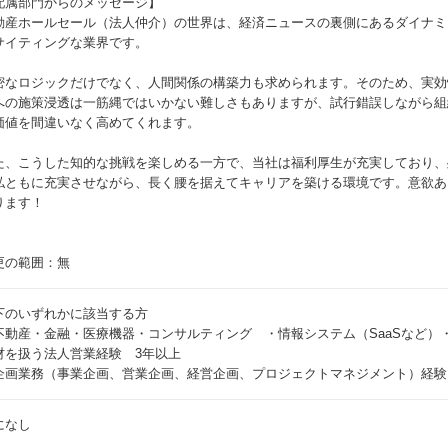
配属部門からのメッセージ】
動産ホールセール（法人仲介）の世界は、経済ニュースの裏側にあるダイナミ
サイティングな業界です。
密なロジックだけでなく、人間関係の構築力も求められます。そのため、実効
への施策浸透は一筋縄ではいかない難しさもありますが、試行錯誤しながら組
価値を間違いなく高めてくれます。
た、こうした知的な挑戦を楽しめる一方で、当社は福利厚生が充実しており、
私ともに充実させながら、長く腰を据えてキャリアを築ける環境です。意欲あ
ります！
更の範囲：無
下のいずれかに該当する方
不動産・金融・医療機器・コンサルティング ・情報システム（SaaSなど）
材を扱う法人営業経験 3年以上
企画業務（事業企画、営業企画、経営企画、プロジェクトマネジメント）経験
になし