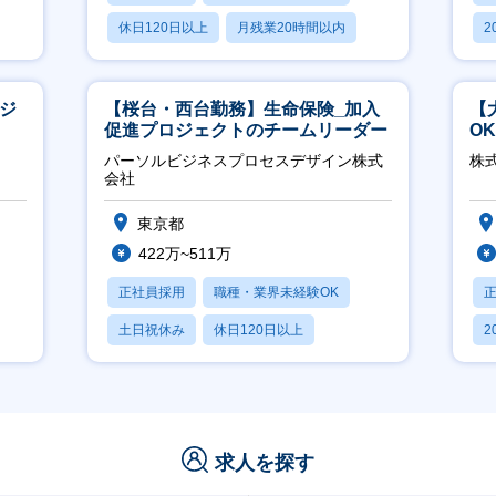
休日120日以上
月残業20時間以内
2
賞与あり
休
ージ
【桜台・西台勤務】生命保険_加入
【
促進プロジェクトのチームリーダー
O
万
パーソルビジネスプロセスデザイン株式
株式
会社
東京都
422万~511万
正社員採用
職種・業界未経験OK
土日祝休み
休日120日以上
2
産休・育休あり
休
求人を探す