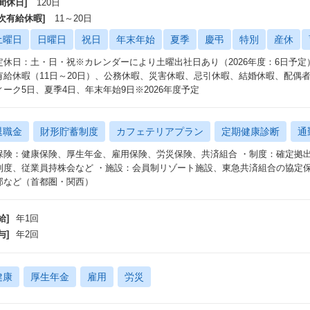
間休日]
120日
年次有給休暇]
11～20日
土曜日
日曜日
祝日
年末年始
夏季
慶弔
特別
産休
定休日：土・日・祝※カレンダーにより土曜出社日あり（2026年度：6日予定）
有給休暇（11日～20日）、公務休暇、災害休暇、忌引休暇、結婚休暇、配偶
ィーク5日、夏季4日、年末年始9日※2026年度予定
退職金
財形貯蓄制度
カフェテリアプラン
定期健康診断
通
保険：健康保険、厚生年金、雇用保険、労災保険、共済組合 ・制度：確定拠
制度、従業員持株会など ・施設：会員制リゾート施設、東急共済組合の協定保
部など（首都圏・関西）
給]
年1回
与]
年2回
健康
厚生年金
雇用
労災