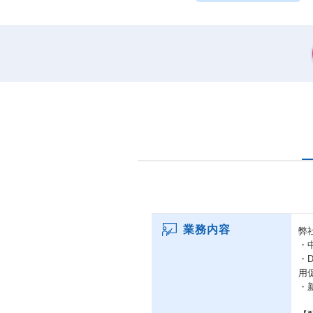
業務内容
弊
・
・
用
・