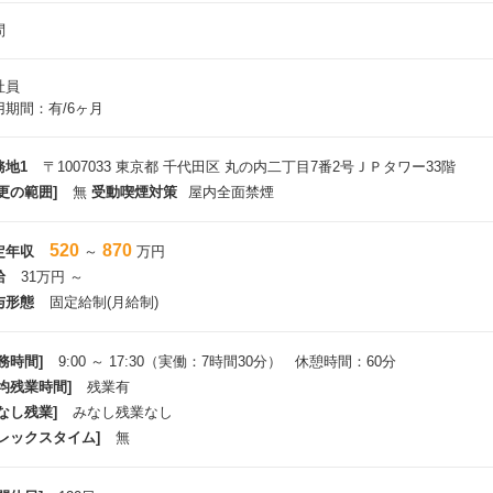
問
社員
用期間：有/6ヶ月
務地1
〒1007033 東京都 千代田区 丸の内二丁目7番2号ＪＰタワー33階
更の範囲]
無
受動喫煙対策
屋内全面禁煙
520
870
定年収
～
万円
給
31万円 ～
与形態
固定給制(月給制)
務時間]
9:00 ～ 17:30（実働：7時間30分） 休憩時間：60分
平均残業時間]
残業有
なし残業]
みなし残業なし
フレックスタイム]
無