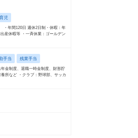
育児
 ・年間120日 週休2日制・休暇：年
者出産休暇等 ・一斉休業：ゴールデン
勤手当
残業手当
出年金制度、退職一時金制度、財形貯
養所など ・クラブ：野球部、サッカ