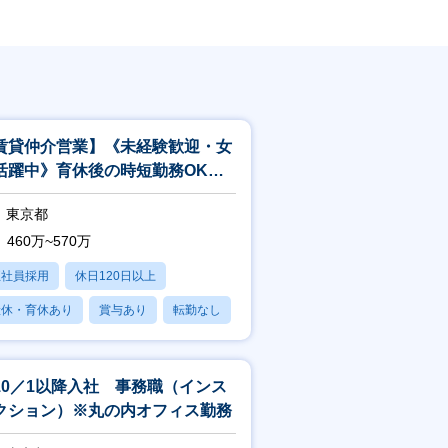
賃貸仲介営業】《未経験歓迎・女
活躍中》育休後の時短勤務OK！
帰率100％★東証プライム東急G
東京都
460万~570万
正社員採用
休日120日以上
産休・育休あり
賞与あり
転勤なし
10／1以降入社 事務職（インス
クション）※丸の内オフィス勤務