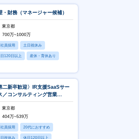
理・財務（マネージャー候補）
東京都
700万~1000万
正社員採用
土日祝休み
日120日以上
産休・育休あり
賞与あり
第二新卒歓迎〉IR支援SaaSサー
ス／コンサルティング営業
IR×IT／対上場企業特化】
東京都
404万~539万
正社員採用
20代におすすめ
土日祝休み
休日120日以上