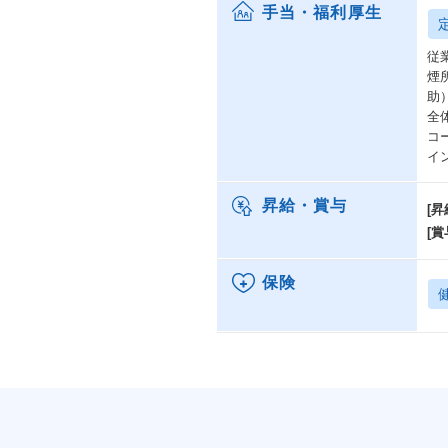
手当・福利厚生
従
煙
助
全
コ
イ
昇給・賞与
[昇
[賞
保険