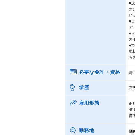
■
オ
ビ
■
デ
■
ス
■
現
る
必要な免許・資格
特
学歴
高
雇用形態
正
試
備
勤務地
勤