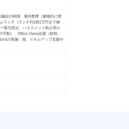
泊施設の利用、屋内禁煙（建物内に喫
ムランチ（ランチ代1回1万円まで補
ダー取引防止、ハラスメント防止等の
、Office Oasis設置（飲料、
on1の実施 他、スキルアップ支援や