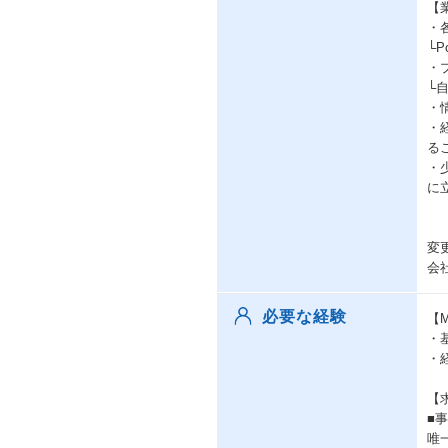
【
・
└P
・
└
・
・
る
・
に
変
会
必要な経験
【M
・基
・
【
■
唯