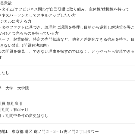
成長意欲
ンタイム/オフビジネス問わず自己研鑽に取り組み、主体性/積極性を持って
ジネスパーソンとしてスキルアップしたい方
ロジカルに考える力
ータやファクトに基づき、論理的に課題を整理し目的から逆算し解決策を導こ
何かひとつ光るものを持っている方
ポーツ、起業経験、特定の専門知識など、他者と差別化できる強みを持ち、目
できない禁止（問題解決志向）
状の問題を発見し、できない理由を探すのではなく、どうやったら実現できる
方
になし
専 大学 大学院
社員
無期雇用
用期間：有/3ヶ月
考：期間中条件の変更はなし
務地1
東京都 港区 虎ノ門２－3－17虎ノ門２丁目タワー