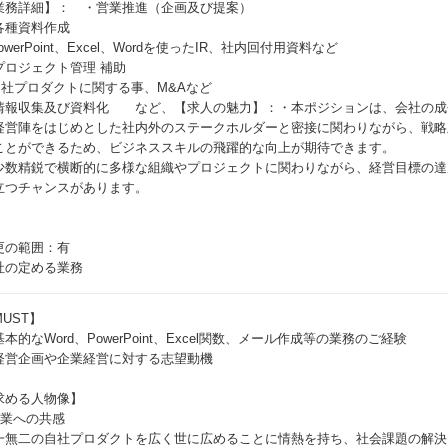
業務詳細】： ・営業推進（企画及び提案）
各種資料作成
owerPoint、Excel、Wordを使ったIR、社内回付用資料など
プロジェクト管理 補助
自社プロダクトに関する事、M&Aなど
情報収集及び資料化 など、【求人の魅力】：・本ポジションは、会社の成
経営陣をはじめとした社内外のステークホルダーと密接に関わりながら、戦略
ことができるため、ビジネススキルの飛躍的な向上が期待できます。
少数精鋭で横断的に多様な組織やプロジェクトに関わりながら、経営目標の達
立つチャンスがあります。
更の範囲：有
社の定める業務
UST】
本的なWord、PowerPoint、Excel関数、メール作成等の業務のご経験
経営企画や企業経営に対する志望動機
求める人物像】
事業への共感
一無二の自社プロダクトを広く世に広めることに情熱を持ち、社会課題の解決