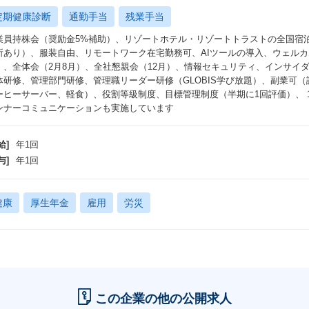
定期健康診断
通勤手当
残業手当
業員持株会（奨励金5%補助）、リゾートホテル・リゾートトラストの全国宿
所あり）、服装自由、リモートワーク在宅勤務可、AIツールの導入、ウェルカ
）、全体会（2月8月）、全社懇親会（12月）、情報セキュリティ、インサイ
体研修、管理部門研修、管理職リーダー研修（GLOBIS学び放題）、副業可（許可制）
ーヒーサーバー、軽食）、役割等級制度、目標管理制度（半期に1回評価）、 1
ンナーコミュニケーションも実施しています
給]
年1回
与]
年1回
健康
厚生年金
雇用
労災
この企業の他の公開求人