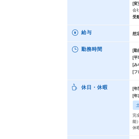
[変
会
受
給与
想
勤務時間
[勤
[
[み
[
休日・休暇
[年
[
完
能
休