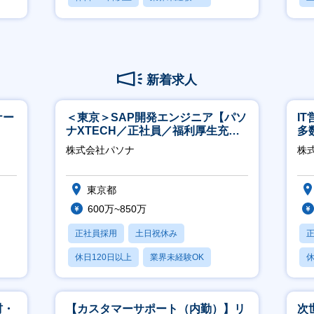
産休・育休あり
業
新着求人
ナー
＜東京＞SAP開発エンジニア【パソ
I
ナXTECH／正社員／福利厚生充実
多
◎】
リ
株式会社パソナ
株式
東京都
600万~850万
正社員採用
土日祝休み
休日120日以上
業界未経験OK
休
産休・育休あり
月
材・
【カスタマーサポート（内勤）】リ
次