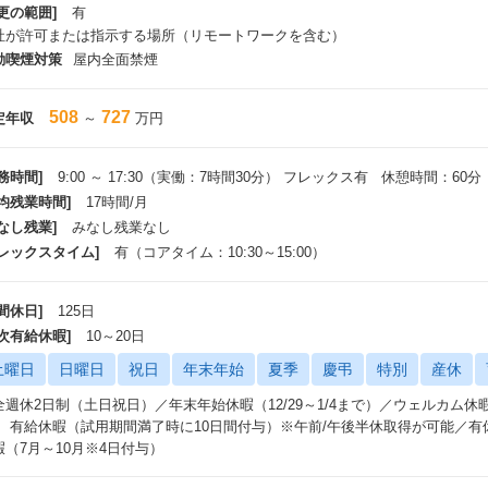
更の範囲]
有
社が許可または指示する場所（リモートワークを含む）
動喫煙対策
屋内全面禁煙
508
727
定年収
～
万円
務時間]
9:00 ～ 17:30（実働：7時間30分） フレックス有 休憩時間：60分
平均残業時間]
17時間/月
なし残業]
みなし残業なし
フレックスタイム]
有（コアタイム：10:30～15:00）
間休日]
125日
年次有給休暇]
10～20日
土曜日
日曜日
祝日
年末年始
夏季
慶弔
特別
産休
全週休2日制（土日祝日）／年末年始休暇（12/29～1/4まで）／ウェルカム休
） 有給休暇（試用期間満了時に10日間付与）※午前/午後半休取得が可能／有休消
暇（7月～10月※4日付与）