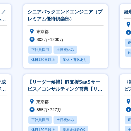
ト／
シニアバックエンドエンジニア（プ
経
ら営
レミアム優待倶楽部）
東京都
803万~1200万
正社員採用
土日祝休み
休
休日120日以上
産休・育休あり
賞与あり
育成
【リーダー候補】IR支援SaaSサー
〈
ジし
ビス／コンサルティング営業【リモ
ビ
ター
ート週2／IR×IT】
【
東京都
555万~727万
正社員採用
土日祝休み
休日120日以上
業界未経験OK