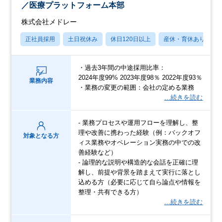
／医療プラットフォーム本部
株式会社メドレー
正社員採用
土日祝休み
休日120日以上
産休・育休あり
・過去3年間の中途採用比率：
2024年度99% 2023年度98％ 2022年度93％
業務内容
・業務の変更の範囲：会社の定める業務
…続きを読む
- 業務プロセスや運用フローを理解し、整
理や改善に携わった経験（例：バックオフ
対象となる方
ィス業務やオペレーション実務の中での改
善経験など）
- 論理的な説明や構造的な会話を正確に理
解し、前提や背景を踏まえて実行に落とし
込める方（必要に応じて自ら論点や情報を
整理・共有できる方）
…続きを読む