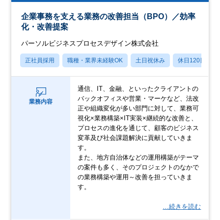
企業事務を支える業務の改善担当（BPO）／効率
化・改善提案
パーソルビジネスプロセスデザイン株式会社
正社員採用
職種・業界未経験OK
土日祝休み
休日120日以上
通信、IT、金融、といったクライアントの
バックオフィスや営業・マーケなど、法改
業務内容
正や組織変化が多い部門に対して、業務可
視化×業務構築×IT実装×継続的な改善と、
プロセスの進化を通じて、顧客のビジネス
変革及び社会課題解決に貢献していきま
す。
また、地方自治体などの運用構築がテーマ
の案件も多く、そのプロジェクトのなかで
の業務構築や運用～改善を担っていきま
す。
…続きを読む