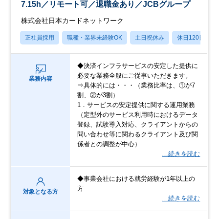
7.15h／リモート可／退職金あり／JCBグループ
株式会社日本カードネットワーク
正社員採用
職種・業界未経験OK
土日祝休み
休日120日以上
◆決済インフラサービスの安定した提供に
必要な業務全般にご従事いただきます。
業務内容
⇒具体的には・・・（業務比率は、①が7
割、②が3割）
1．サービスの安定提供に関する運用業務
（定型外のサービス利用時におけるデータ
登録、試験導入対応、クライアントからの
問い合わせ等に関わるクライアント及び関
係者との調整が中心）
…続きを読む
◆事業会社における就労経験が1年以上の
方
対象となる方
…続きを読む