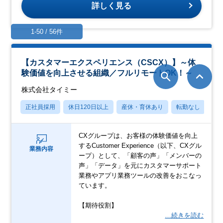
詳しく見る
1-50 / 56件
【カスタマーエクスペリエンス（CSCX）】～体
験価値を向上させる組織／フルリモートOK！～
株式会社タイミー
正社員採用
休日120日以上
産休・育休あり
転勤なし
学
CXグループは、お客様の体験価値を向上
するCustomer Experience（以下、CXグル
業務内容
ープ）として、「顧客の声」「メンバーの
声」「データ」を元にカスタマーサポート
業務やアプリ業務ツールの改善をおこなっ
ています。
【期待役割】
…続きを読む