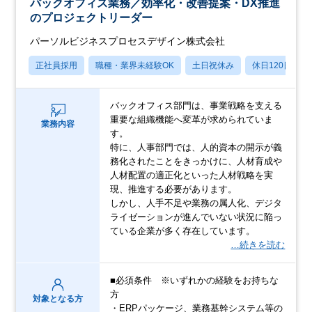
バックオフィス業務／効率化・改善提案・DX推進
のプロジェクトリーダー
パーソルビジネスプロセスデザイン株式会社
正社員採用
職種・業界未経験OK
土日祝休み
休日120日以上
バックオフィス部門は、事業戦略を支える
重要な組織機能へ変革が求められていま
業務内容
す。
特に、人事部門では、人的資本の開示が義
務化されたことをきっかけに、人材育成や
人材配置の適正化といった人材戦略を実
現、推進する必要があります。
しかし、人手不足や業務の属人化、デジタ
ライゼーションが進んでいない状況に陥っ
ている企業が多く存在しています。
…続きを読む
■必須条件 ※いずれかの経験をお持ちな
方
対象となる方
・ERPパッケージ、業務基幹システム等の