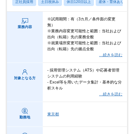
正社員採用
土日祝休み
休日120日以上
産休・育休あり
※試用期間：有（3カ月／条件面の変更
無）
業務内容
※業務内容変更可能性と範囲：当社および
出向（転籍）先の業務全般
※就業場所変更可能性と範囲：当社および
出向（転籍）先の拠点全般
…続きを読む
- 採用管理システム（ATS）や応募者管理
システムの利用経験
対象となる方
- Excel等を用いたデータ集計・基本的な分
析スキル
…続きを読む
東京都
勤務地