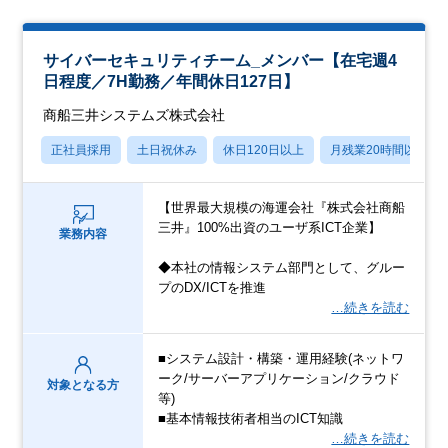
サイバーセキュリティチーム_メンバー【在宅週4
日程度／7H勤務／年間休日127日】
商船三井システムズ株式会社
正社員採用
土日祝休み
休日120日以上
月残業20時間以内
【世界最大規模の海運会社『株式会社商船
三井』100%出資のユーザ系ICT企業】
業務内容
◆本社の情報システム部門として、グルー
プのDX/ICTを推進
…続きを読む
■システム設計・構築・運用経験(ネットワ
ーク/サーバーアプリケーション/クラウド
対象となる方
等)
■基本情報技術者相当のICT知識
…続きを読む