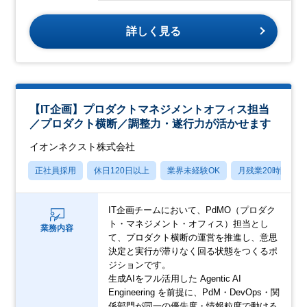
詳しく見る
【IT企画】プロダクトマネジメントオフィス担当
／プロダクト横断／調整力・遂行力が活かせます
イオンネクスト株式会社
正社員採用
休日120日以上
業界未経験OK
月残業20時間以内
IT企画チームにおいて、PdMO（プロダク
ト・マネジメント・オフィス）担当とし
業務内容
て、プロダクト横断の運営を推進し、意思
決定と実行が滞りなく回る状態をつくるポ
ジションです。
生成AIをフル活用した Agentic AI
Engineering を前提に、PdM・DevOps・関
係部門が同一の優先度・情報粒度で動ける