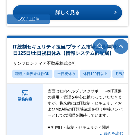
詳しく見る
1-50 / 112件
IT統制セキュリティ担当/プライム市場上場/年間休
日125日/土日祝日休み【情報システム部配属】
サンフロンティア不動産株式会社
職種・業界未経験OK
土日祝休み
休日120日以上
月残業20
当面は社内ヘルプデスクサポートやIT基盤
の運用・管理を中心に携わっていただきま
業務内容
すが、将来的にはIT統制・セキュリティお
よびM&A時のIT領域確認を担う中核メンバ
ーとしての活躍を期待しています。
■ 社内IT・統制・セキュリティ関連
…続きを読む