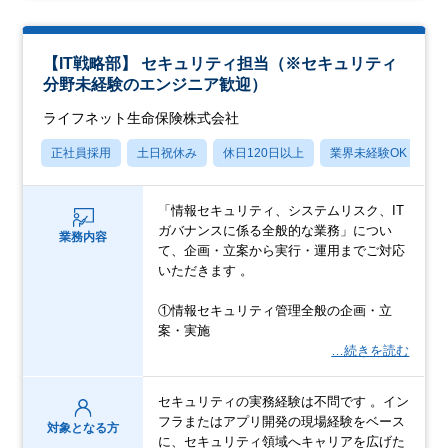
【IT戦略部】 セキュリティ担当（※セキュリティ
分野未経験のエンジニア歓迎）
ライフネット生命保険株式会社
正社員採用
土日祝休み
休日120日以上
業界未経験OK
産
「情報セキュリティ、システムリスク、IT
ガバナンスに係る全般的な業務」につい
業務内容
て、企画・立案から実行・運用までご対応
いただきます 。
①情報セキュリティ管理全般の企画・立
案・実施
…続きを読む
セキュリティの実務経験は不問です 。イン
フラまたはアプリ開発の現場経験をベース
対象となる方
に、セキュリティ領域へキャリアを広げた