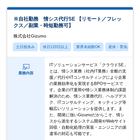
※自社勤務 情シス代行SE 【リモート／フレッ
クス／副業・時短勤務可】
株式会社Gizumo
土日祝休み
休日120日以上
業界未経験OK
産休・育休あり
ITソリューションサービス「クラウドSE」
とは、情シス業務（社内IT業務）全般の支
業務内容
援／代行やITコンサルティングにより企業
の業務効率化を実現するBPOサービスで
す。企業のIT運用や情シス業務体制の課題
解決のため、情シス業務代行、ヘルプデス
ク、ITコンサルティング、キッティング等
幅広いソリューションを提供します。ま
た、開発に強いGizumoだからこそ、情シ
スから派生するシステム開発やWebサイト
回収・自動化処理の実装・エンジニアの派
遣等の対応も可能です。