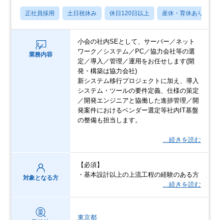
正社員採用
土日祝休み
休日120日以上
産休・育休あり
小会の社内SEとして、サーバー／ネット
ワーク／システム／PC／協力会社等の選
業務内容
定／導入／管理／運用をお任せします(開
発・構築は協力会社)
新システム移行プロジェクトに加え、導入
システム・ツールの要件定義、仕様の策定
／開発エンジニアと協働した進捗管理／開
発案件におけるベンダー選定等社内IT基盤
の整備も担当します。
…続きを読む
【必須】
・基本設計以上の上流工程の経験のある方
対象となる方
…続きを読む
東京都