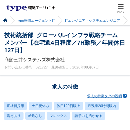
MENU
type転職エージェントIT
ITエンジニア・システムエンジニア
技術統括部_グローバルインフラ戦略チーム_
メンバー【在宅週4日程度／7H勤務／年間休日
127日】
商船三井システムズ株式会社
お問い合わせ番号：621727 最終確認日：2026年08月07日
求人の特徴
求人の特徴タグの説明
正社員採用
土日祝休み
休日120日以上
月残業20時間以内
賞与あり
転勤なし
フレックス
語学力を活かせる