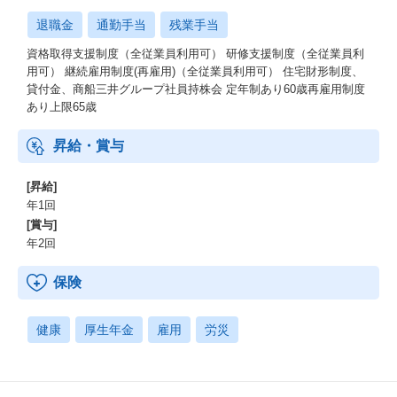
退職金
通勤手当
残業手当
資格取得⽀援制度（全従業員利⽤可） 研修⽀援制度（全従業員利
⽤可） 継続雇⽤制度(再雇⽤)（全従業員利⽤可） 住宅財形制度、
貸付⾦、商船三井グループ社員持株会 定年制あり60歳再雇⽤制度
あり上限65歳
昇給・賞与
[昇給]
年1回
[賞与]
年2回
保険
健康
厚生年金
雇用
労災