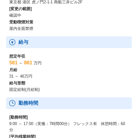
東京都 港区 ⻁ノ⾨2-1-1 商船三井ビル2F
[変更の範囲]
確認中
受動喫煙対策
屋内全面禁煙
給与
想定年収
581
861
～
万円
月給
31 ～ 46万円
給与形態
固定給制(月給制)
勤務時間
[勤務時間]
9:00 ～ 17:00（実働：7時間00分） フレックス有 休憩時間：60
分
[平均残業時間]