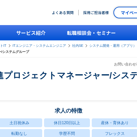
マイペ
よくある質問
採用ご担当者様
サービス紹介
転職相談会・セミナー
トIT
ITエンジニア・システムエンジニア
社内SE
システム開発・運用（アプリ）
ー/システムグループ
お問い合わせ番
進プロジェクトマネージャー/シス
求人の特徴
土日祝休み
休日120日以上
産休・育休あり
転勤なし
学歴不問
フレックス