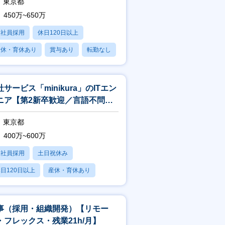
東京都
450万~650万
正社員採用
休日120日以上
産休・育休あり
賞与あり
転勤なし
社サービス「minikura」のITエン
ニア【第2新卒歓迎／言語不問／
ぼリモート／フレックス】
東京都
400万~600万
正社員採用
土日祝休み
日120日以上
産休・育休あり
残業20時間以内
事（採用・組織開発）【リモー
・フレックス・残業21h/月】