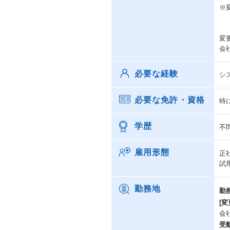
※
変
会
必要な経験
シ
必要な免許・資格
特
学歴
不
雇用形態
正
試
勤務地
勤
[変
会
受