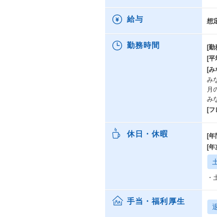
給与
想
勤務時間
[勤
[
[み
みな
月
み
[
休日・休暇
[年
[
・
手当・福利厚生