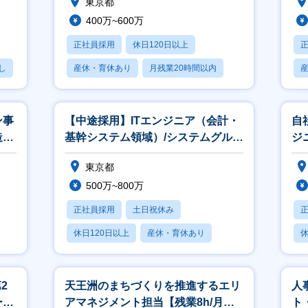
東京都
400万~600万
正社員採用
休日120日以上
し
産休・育休あり
月残業20時間以内
賞与あり
ン事
【中途採用】ITエンジニア（会計・
自
造室
基幹システム領域）/システムグルー
ジ
プ
ほ
東京都
500万~800万
正社員採用
土日祝休み
休日120日以上
産休・育休あり
休
月残業20時間以内
月
2
天王洲のまちづくりを推進するエリ
人
ート
アマネジメント担当【残業8h/月・
ト