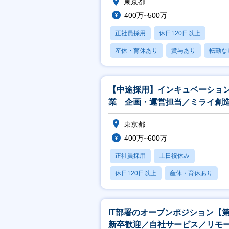
東京都
400万~500万
正社員採用
休日120日以上
産休・育休あり
賞与あり
転勤な
【中途採用】インキュベーショ
業 企画・運営担当／ミライ創
（新規事業開発室）
東京都
400万~600万
正社員採用
土日祝休み
休日120日以上
産休・育休あり
月残業20時間以内
IT部署のオープンポジション【第
新卒歓迎／自社サービス／リモ