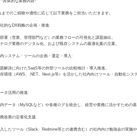
# *具体的な業務内容*
れまでのご経験や適性に応じて以下業務をご担当いただきます。
全社的なDX戦略の企画・推進:
 各部署（営業、管理部門など）の業務フローの可視化と課題抽出。
 アナログ業務のデジタル化、および既存システムの最適化案の立案。
社内システム・ツールの企画・選定・導入:
 課題解決に向けたSaaS等の外部ツールの比較検討・導入推進。
 既存環境（AWS、.NET、Next.js等）を活かした社内向けツール・自動化
。
データ活用の推進:
 社内データ（MySQLなど）や各種ログを統合し、経営や業務に活かすための
業務改善の定着化支援:
 導入したツール（Slack、Redmine等との連携含む）の社内向け勉強会の