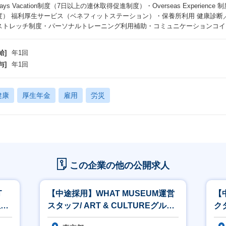
Days Vacation制度（7日以上の連休取得促進制度）・Overseas Experi
度） 福利厚生サービス（ベネフィットステーション）・保養所利用 健康診断
ストレッチ制度・パーソナルトレーニング利用補助・コミュニケーションコイ
給]
年1回
与]
年1回
健康
厚生年金
雇用
労災
この企業の他の公開求人
T
【中途採用】WHAT MUSEUM運営
【
担当
スタッフ/ ART & CULTUREグルー
クタ
プ