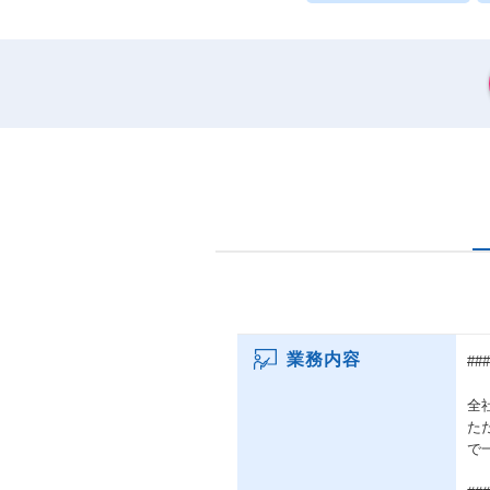
業務内容
#
全
た
で