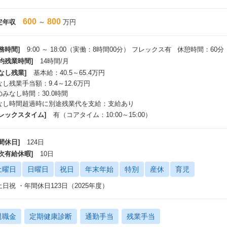
600
800
定年収
～
万円
務時間]
9:00 ～ 18:00（実働：8時間00分） フレックス有 休憩時間：60分
平均残業時間]
14時間/月
なし残業]
基本給：40.5～65.4万円
し残業手当額：9.4～12.6万円
のみなし時間：30.0時間
なし時間超過時に別途残業代を支給：支給あり
フレックスタイム]
有（コアタイム：10:00～15:00）
間休日]
124日
年次有給休暇]
10日
土曜日
日曜日
祝日
年末年始
特別
産休
育児
土日祝 ・年間休日123日（2025年度）
退職金
定期健康診断
通勤手当
残業手当