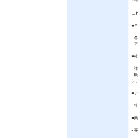
##
こ
■
-
-
■
-
-
ン
■
-
■
-