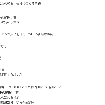
変更の範囲：会社の定める業務
更の範囲：有
社の定める業務
ステム導入におけるPM/PLの御経験3年以上
になし
問
社員
用期間：有/3ヶ月
務地1
〒1400002 東京都 品川区 東品川2-2-28
更の範囲]
有
社の定める場所
動喫煙対策
屋内全面禁煙