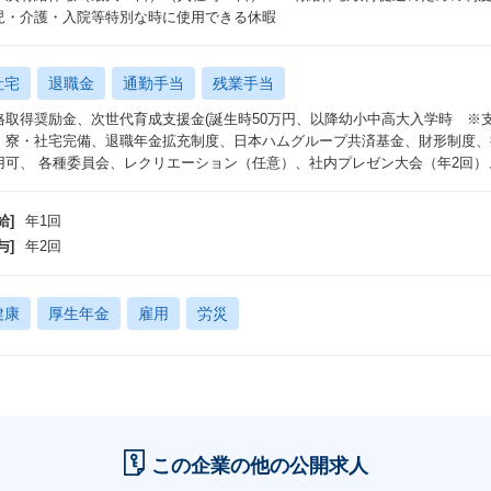
児・介護・入院等特別な時に使用できる休暇
社宅
退職金
通勤手当
残業手当
格取得奨励金、次世代育成支援金(誕生時50万円、以降幼小中高大入学時 ※支
、寮・社宅完備、退職年金拡充制度、日本ハムグループ共済基金、財形制度、
用可、 各種委員会、レクリエーション（任意）、社内プレゼン大会（年2回
給]
年1回
与]
年2回
健康
厚生年金
雇用
労災
この企業の他の公開求人