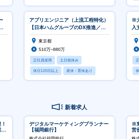
月
ー
アプリエンジニア（上流工程特化）
※
リ
【日本ハムグループのDX推進／フ
入
ルフレックス・リモートワーク】
ト
東京都
510万~880万
正社員採用
土日祝休み
休日120日以上
産休・育休あり
休
月残業20時間以内
月
新着求人
迎！
デジタルマーケティングプランナー
※
業職
【福岡銀行】
営
有
株式会社福岡銀行
株