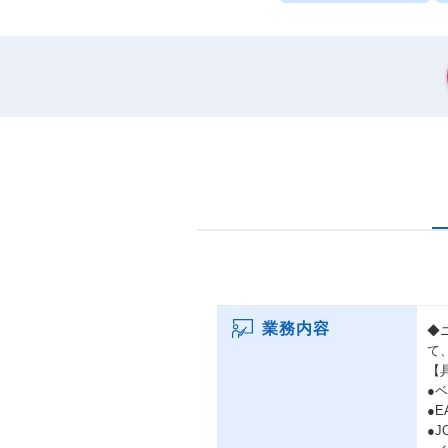
業務内容
◆
て
【
●
●E
●