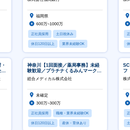
福岡県
600万~1000万
正社員採用
土日祝休み
休日120日以上
業界未経験OK
休
産休・育休あり
月
材・
神奈川【1回面接／薬局事務】未経
S
企業
験歓迎／プラチナくるみんマーク取
フ
得／月平均残業13h／年休126日
迎
社
総合メディカル株式会社
株
未確定
300万~300万
正社員採用
職種・業界未経験OK
休日120日以上
産休・育休あり