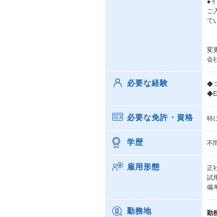
●
ご
て
変
会
必要な経験
◆
◆E
必要な免許・資格
特
学歴
不
雇用形態
正
試
備
勤務地
勤