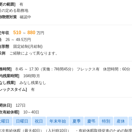
更の範囲]
有
社の定める勤務地
動喫煙対策
確認中
510
880
定年収
～
万円
給
26 ～ 49.5万円
与形態
固定給制(月給制)
収例
ご経験によって異なります。
務時間]
8:45 ～ 17:30（実働：7時間45分） フレックス有 休憩時間：60分
平均残業時間]
16時間/月
なし残業]
みなし残業なし
フレックスタイム]
有
間休日]
127日
年次有給休暇]
10～40日
土曜日
日曜日
祝日
年末年始
夏季
慶弔
特別
産休
年次有給休暇（最大40日）（入社時10日） ・有給休暇取得促進のための制