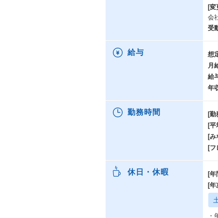
[変
会
受
給与
想
月
給
年
勤務時間
[勤
[
[み
[
休日・休暇
[年
[
・