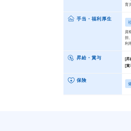
育
手当・福利厚生
資
担
利
昇給・賞与
[昇
[賞
保険