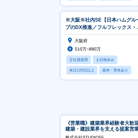
賞与あり
※大阪※社内SE【日本ハムグル
プのDX推進／フルフレックス・
モートワーク】
大阪府
510万~880万
正社員採用
土日祝休み
休日120日以上
産休・育休あり
月残業20時間以内
《営業職》建築業界経験者大歓
建築・建設業界を支える提案営
│年休125日◎フレックス
株式会社STUDIO55