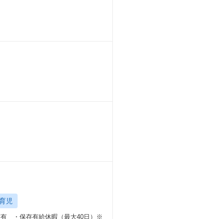
育児
度有 ・保存有給休暇（最大40日）※