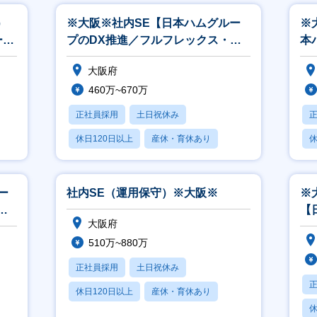
）
※大阪※社内SE【日本ハムグルー
※
ー
プのDX推進／フルフレックス・リ
本
モートワーク】
画
大阪府
460万~670万
正社員採用
土日祝休み
休日120日以上
産休・育休あり
休
月残業20時間以内
月
ー
社内SE（運用保守）※大阪※
※
リ
【
大阪府
ル
510万~880万
正社員採用
土日祝休み
休日120日以上
産休・育休あり
休
月残業20時間以内