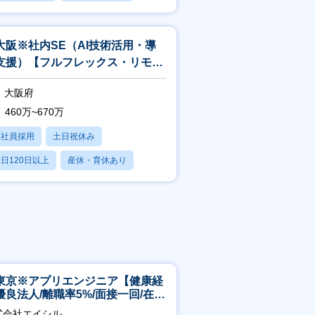
残業20時間以内
大阪※社内SE（AI技術活用・導
支援）【フルフレックス・リモー
ワーク】
大阪府
460万~670万
正社員採用
土日祝休み
日120日以上
産休・育休あり
残業20時間以内
東京※アプリエンジニア【健康経
優良法人/離職率5%/面接一回/在宅
/完休2日/上流案件多数】
式会社エイシル