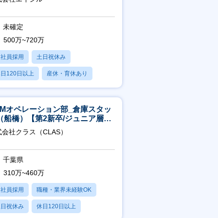
未確定
500万~720万
正社員採用
土日祝休み
日120日以上
産休・育休あり
残業20時間以内
CMオペレーション部_倉庫スタッ
（船橋）【第2新卒/ジュニア層歓
】
式会社クラス（CLAS）
千葉県
310万~460万
正社員採用
職種・業界未経験OK
土日祝休み
休日120日以上