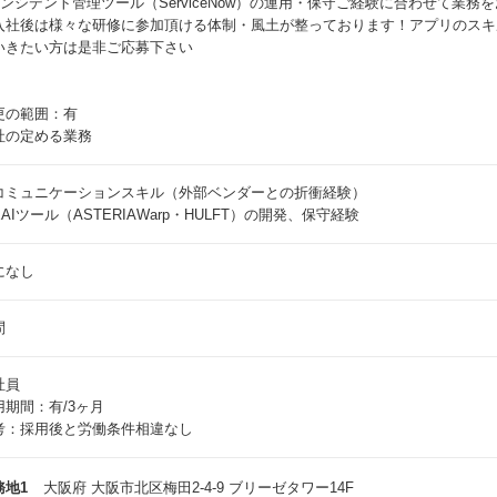
インシデント管理ツール（ServiceNow）の運用・保守ご経験に合わせて業務
入社後は様々な研修に参加頂ける体制・風土が整っております！アプリのスキ
いきたい方は是非ご応募下さい
更の範囲：有
社の定める業務
コミュニケーションスキル（外部ベンダーとの折衝経験）
AIツール（ASTERIAWarp・HULFT）の開発、保守経験
になし
問
社員
用期間：有/3ヶ月
考：採用後と労働条件相違なし
務地1
大阪府 大阪市北区梅田2-4-9 ブリーゼタワー14F