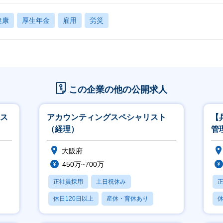
健康
厚生年金
雇用
労災
この企業の他の公開求人
スス
アカウンティングスペシャリスト
【
（経理）
管
大阪府
450万~700万
正社員採用
土日祝休み
休日120日以上
産休・育休あり
休
賞与あり