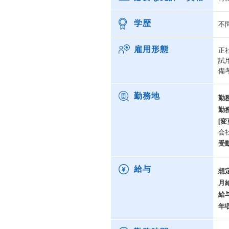
学歴
不
雇用形態
正
試
備
勤務地
勤
勤
[変
会
受
給与
想
月
給
年