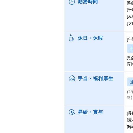
勤務時間
[勤
[
[み
[
休日・休暇
[年
完
育
手当・福利厚生
住
制
昇給・賞与
[昇
[賞
[昨