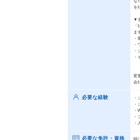
な
を
▼
「
ま
・
・
・
・
変
会
必要な経験
・
・
・
・
・
必要な免許・資格
特