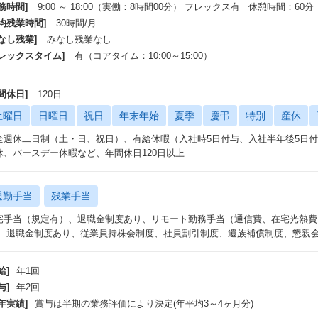
務時間]
9:00 ～ 18:00（実働：8時間00分） フレックス有 休憩時間：60分
平均残業時間]
30時間/月
なし残業]
みなし残業なし
フレックスタイム]
有（コアタイム：10:00～15:00）
間休日]
120日
土曜日
日曜日
祝日
年末年始
夏季
慶弔
特別
産休
全週休二日制（土・日、祝日）、有給休暇（入社時5日付与、入社半年後5日付
休、バースデー休暇など、年間休日120日以上
通勤手当
残業手当
宅手当（規定有）、退職金制度あり、リモート勤務手当（通信費、在宅光熱費
） 退職金制度あり、従業員持株会制度、社員割引制度、遺族補償制度、懇親
給]
年1回
与]
年2回
年実績]
賞与は半期の業務評価により決定(年平均3～4ヶ月分)