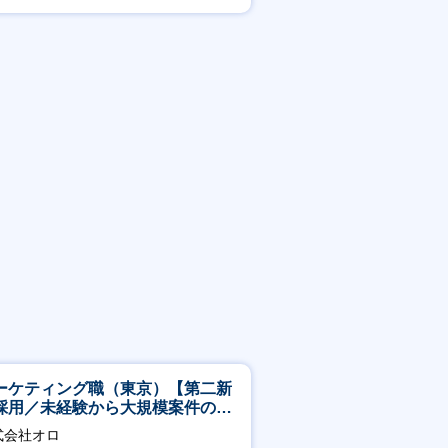
残業20時間以内
ーケティング職（東京）【第二新
採用／未経験から大規模案件のマ
ケティングが経験できる／研修充
式会社オロ
】