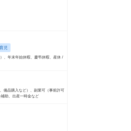
育児
）、年末年始休暇、慶弔休暇、産休 /
、備品購入など）、副業可（事前許可
会補助、出産一時金など