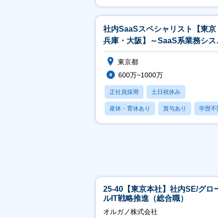
賞与あり
社内SaaSスペシャリスト【東京
兵庫・大阪】～SaaS系業務シス
ム / ツール全般の企画、導入～
東京都
600万~1000万
正社員採用
土日祝休み
産休・育休あり
賞与あり
学歴不
25-40【東京本社】社内SE/グロ
ルIT戦略推進（総合職）
オルガノ株式会社