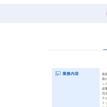
業務内容
長
長
シ
必
当
テ
ミ