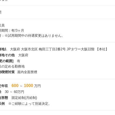
問
社員
用期間：有/3ヶ月
考：※試用期間中の待遇変更はありません。
務地1
大阪府 大阪市北区 梅田三丁目2番2号 JPタワー大阪22階 【本社】
務地その他
大阪府
更の範囲]
有
社の定める勤務地
動喫煙対策
屋内全面禁煙
600
1000
定年収
～
万円
給
30 ～ 60万円
与形態
固定給制(月給制)
収例
※ご経験によって別途決定。