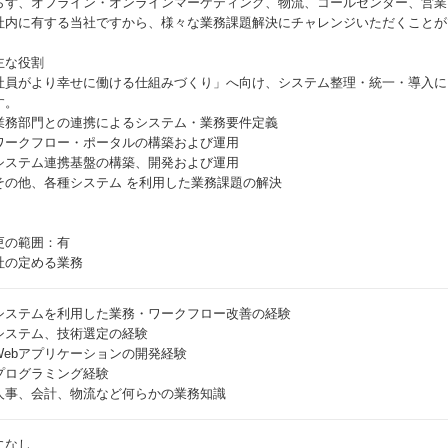
らず、オフライン・オンラインマーケティング、物流、コールセンター、営業
社内に有する当社ですから、様々な業務課題解決にチャレンジいただくことが
主な役割
社員がより幸せに働ける仕組みづくり」へ向け、システム整理・統一・導入に
す。
業務部門との連携によるシステム・業務要件定義
ワークフロー・ポータルの構築および運用
システム連携基盤の構築、開発および運用
その他、各種システム を利用した業務課題の解決
更の範囲：有
社の定める業務
システムを利用した業務・ワークフロー改善の経験
システム、技術選定の経験
Webアプリケーションの開発経験
プログラミング経験
人事、会計、物流など何らかの業務知識
になし