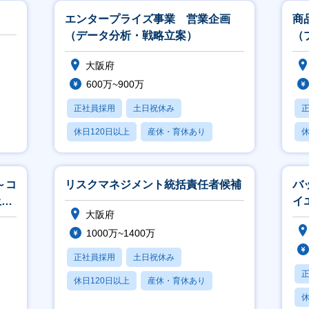
エンタープライズ事業 営業企画
商
（データ分析・戦略立案）
（
大阪府
600万~900万
正社員採用
土日祝休み
休日120日以上
産休・育休あり
休
賞与あり
～コ
リスクマネジメント統括責任者候補
バ
土日
イ
大阪府
1000万~1400万
正社員採用
土日祝休み
休日120日以上
産休・育休あり
休
月残業20時間以内