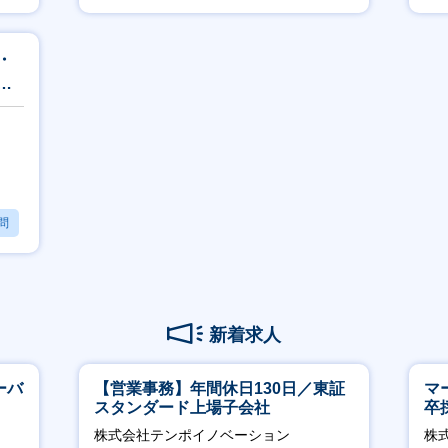
月
・
テ
問
新着求人
ーバ
【営業事務】年間休日130日／東証
マ
スタンダード上場子会社
卒
ー
株式会社テンポイノベーション
株
実