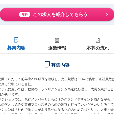
この求人を紹介してもらう
無料
募集内容
企業情報
応募の流れ
募集内容
期間にわたって前年比20％成長を継続し、売上規模は3.5年で倍増。正社員数
の真っ只中にいる当社。
ステムにおいては、数億のトランザクションを高速に処理し、成長を続けるビ
要があります。
ポジションでは、既存メンバーとともにITのグランドデザインを描きながら
ムの落とし込みや業務プロセスそのものの改善も行っていただきたいと考えて
ッションは「社内で働く人がより幸せになるための仕組みづくり」。人事・会