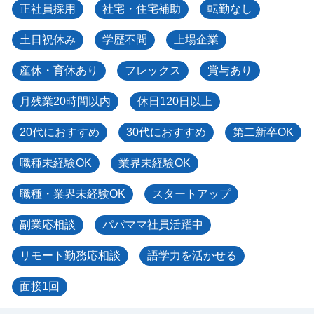
正社員採用
社宅・住宅補助
転勤なし
土日祝休み
学歴不問
上場企業
産休・育休あり
フレックス
賞与あり
月残業20時間以内
休日120日以上
20代におすすめ
30代におすすめ
第二新卒OK
職種未経験OK
業界未経験OK
職種・業界未経験OK
スタートアップ
副業応相談
パパママ社員活躍中
リモート勤務応相談
語学力を活かせる
面接1回