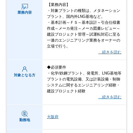
【業務内容】
・対象プラントの種類は、メタネーション
業務内容
プラント、国内外LNG基地など。
・基本計画～ＦＳ～基本設計～引合仕様書
作成～メーカ発注～メーカ図書レビュー～
建設プロジェクト管理～試運転対応に至る
一連のエンジニアリング業務をオーナーの
立場で行う。
…続きを読む
◆必須要件
・化学/鉄鋼プラント、発電所、LNG基地等
対象となる方
プラントの電気設備、又は計装設備・制御
システムに関するエンジニアリング経験・
建設プロジェクト経験
…続きを読む
大阪府
勤務地