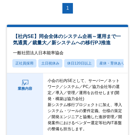
1
【社内SE】同会全体のシステム企画～運用まで一
気通貫／裁量大／新システムへの移行PJ推進
一般社団法人日本能率協会
正社員採用
土日祝休み
休日120日以上
産休・育休あり
小会の社内SEとして、サーバー／ネット
ワーク／システム／PC／協力会社等の選
業務内容
定／導入／管理／運用をお任せします(開
発・構築は協力会社)
新システム移行プロジェクトに加え、導入
システム・ツールの要件定義、仕様の策定
／開発エンジニアと協働した進捗管理／開
発案件におけるベンダー選定等社内IT基盤
の整備も担当します。