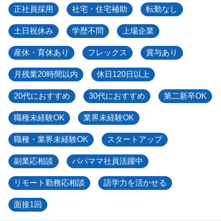
正社員採用
社宅・住宅補助
転勤なし
土日祝休み
学歴不問
上場企業
産休・育休あり
フレックス
賞与あり
月残業20時間以内
休日120日以上
20代におすすめ
30代におすすめ
第二新卒OK
職種未経験OK
業界未経験OK
職種・業界未経験OK
スタートアップ
副業応相談
パパママ社員活躍中
リモート勤務応相談
語学力を活かせる
面接1回