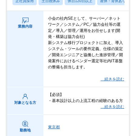
正社員採用
土日祝休み
休日120日以上
産休・育休あり
小会の社内SEとして、サーバー／ネット
ワーク／システム／PC／協力会社等の選
業務内容
定／導入／管理／運用をお任せします(開
発・構築は協力会社)
新システム移行プロジェクトに加え、導入
システム・ツールの要件定義、仕様の策定
／開発エンジニアと協働した進捗管理／開
発案件におけるベンダー選定等社内IT基盤
の整備も担当します。
…続きを読む
【必須】
・基本設計以上の上流工程の経験のある方
対象となる方
…続きを読む
東京都
勤務地