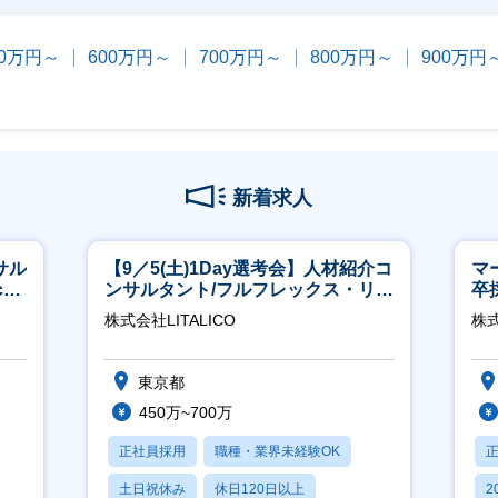
00万円～
600万円～
700万円～
800万円～
900万円
新着求人
サル
【9／5(土)1Day選考会】人材紹介コ
マ
h
ンサルタント/フルフレックス・リモ
卒
ート/育休最長6年取得可
ー
株式会社LITALICO
株
実
東京都
450万~700万
正社員採用
職種・業界未経験OK
土日祝休み
休日120日以上
2