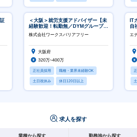
産休・育休あり
休
東証
＜大阪＞就労支援アドバイザー【未
I
経験歓迎！転勤無／DYMグループ／
自
ホスピタリティ高い方歓迎／土日
に
株式会社ワークスバリアフリー
エ
祝】
大阪府
320万~400万
正社員採用
職種・業界未経験OK
土日祝休み
休日120日以上
産休・育休あり
求人を探す
業種から探す
勤務地から探す