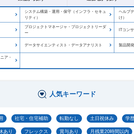
システム構築・運用・保守（インフラ・セキュ
ヘルプ
リティ）
け）
プロジェクトマネージャ・プロジェクトリーダ
ITコン
ー
データサイエンティスト・データアナリスト
製品開
ジニア・
人気キーワード
用
社宅・住宅補助
転勤なし
土日祝休み
学
休あり
フレックス
賞与あり
月残業20時間以内