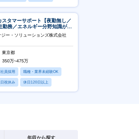
日120日以上
Tカスタマーサポート【夜勤無し／
社勤務／エネルギー分野知識が身
つきます】
ナジー・ソリューションズ株式会社
東京都
350万~475万
正社員採用
職種・業界未経験OK
土日祝休み
休日120日以上
産休・育休あり
年収から探す