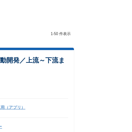
1-50 件表示
駆動開発／上流～下流ま
運用（アプリ）
ー