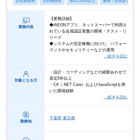
正社員採用
土日祝休み
休日120日以上
産休・育休あり
【業務詳細】
◆iAEONアプリ、ネットスーパーで利用さ
業務内容
れている会員認証基盤の開発・テスト・リ
リース
◆システムの安定稼働に向けた、パフォー
マンスやセキュリティーなどの運用
…続きを読む
・設計・コーディングなどの経験あわせて
直近5年以上
対象となる方
・C#（.NET Core）およびJavaScriptを用
いた開発経験
…続きを読む
千葉県
東京都
勤務地