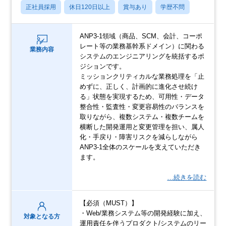
正社員採用
休日120日以上
賞与あり
学歴不問
ANP3-1領域（商品、SCM、会計、コーポ
レート等の業務基幹系ドメイン）に関わる
業務内容
システムのエンジニアリングを統括するポ
ジションです。
ミッションクリティカルな業務処理を「止
めずに、正しく、計画的に進化させ続け
る」状態を実現するため、可用性・データ
整合性・監査性・変更容易性のバランスを
取りながら、複数システム・複数チームを
横断した開発運用と変更管理を担い、属人
化・手戻り・障害リスクを減らしながら
ANP3-1全体のスケールを支えていただき
ます。
…続きを読む
【必須（MUST）】
・Web/業務システム等の開発経験に加え、
対象となる方
運用責任を伴うプロダクト/システムのリー