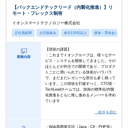
【バックエンドテックリード（内製化推進）】リ
モート・フレックス制有
イオンスマートテクノロジー株式会社
正社員採用
土日祝休み
休日120日以上
産休・育休あり
【現状の課題】
：これまでイオングループは、様々なサー
業務内容
ビス・システムを開発してきました。その
ほとんどが外注での開発であり、プロダク
トごとに用いられている技術がバラバラ
で、まだまだレガシーな部分も多く残って
います。この現状を打破すべく、CTO室・
TechLeadチームでは、技術の標準化/内製
化推進をともに推し進めるメンバーを求め
ています
…続きを読む
・Web系開発言語（Java・C#・PHP等）