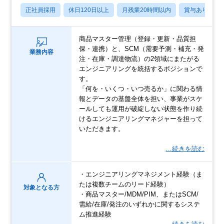
正社員採用
休日120日以上
月残業20時間以内
賞与あり
商品マスター管理（登録・更新・品質担
保・連携）と、SCM（需要予測・補充・発
業務内容
注・在庫・調達物流）の2領域にまたがる
エンジニアリングを統括するポジションで
す。
「何を・いくつ・いつ売るか」に関わる情
報とデータの基盤全体を担い、事業がスケ
ールしても運用が破綻しない状態を作り続
けるエンジニアリングマネジャーを担って
いただきます。
…続きを読む
・エンジニアリングマネジメント経験（ま
たは複数チームのリード経験）
対象となる方
・商品マスター/MDM/PIM、またはSCM/
需給/在庫/発注のいずれかに関するシステ
ム推進経験