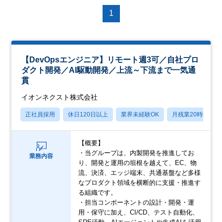
1
【DevOpsエンジニア】リモート週3可／自社プロ
ダクト開発／AI駆動開発／上流～下流まで一気通
貫
イオンネクスト株式会社
正社員採用
休日120日以上
業界未経験OK
月残業20時間以内
【概要】
・当グループは、内製開発を推進してお
業務内容
り、開発と運用の垣根を越えて、EC、物
流、決済、エッジ端末、共通基盤など多様
なプロダクト領域を横断的に支援・推進す
る組織です。
・担当コンポーネントの設計・開発・運
用・保守に加え、CI/CD、テスト自動化、