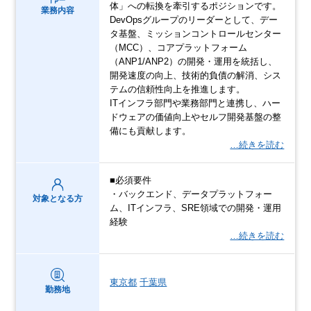
体」への転換を牽引するポジションです。
業務内容
DevOpsグループのリーダーとして、デー
タ基盤、ミッションコントロールセンター
（MCC）、コアプラットフォーム
（ANP1/ANP2）の開発・運用を統括し、
開発速度の向上、技術的負債の解消、シス
テムの信頼性向上を推進します。
ITインフラ部門や業務部門と連携し、ハー
ドウェアの価値向上やセルフ開発基盤の整
備にも貢献します。
…続きを読む
■必須要件
・バックエンド、データプラットフォー
対象となる方
ム、ITインフラ、SRE領域での開発・運用
経験
…続きを読む
東京都
千葉県
勤務地