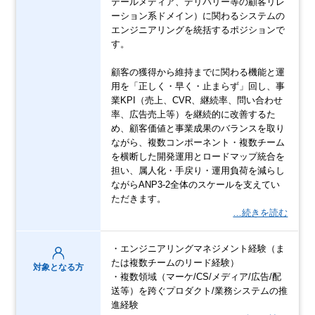
テールメディア、デリバリー等の顧客リレ
ーション系ドメイン）に関わるシステムの
エンジニアリングを統括するポジションで
す。
顧客の獲得から維持までに関わる機能と運
用を「正しく・早く・止まらず」回し、事
業KPI（売上、CVR、継続率、問い合わせ
率、広告売上等）を継続的に改善するた
め、顧客価値と事業成果のバランスを取り
ながら、複数コンポーネント・複数チーム
を横断した開発運用とロードマップ統合を
担い、属人化・手戻り・運用負荷を減らし
ながらANP3-2全体のスケールを支えてい
ただきます。
…続きを読む
・エンジニアリングマネジメント経験（ま
たは複数チームのリード経験）
対象となる方
・複数領域（マーケ/CS/メディア/広告/配
送等）を跨ぐプロダクト/業務システムの推
進経験