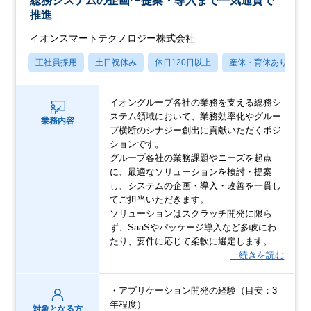
総務システムの企画〜提案・導入まで一気通貫で
推進
イオンスマートテクノロジー株式会社
正社員採用
土日祝休み
休日120日以上
産休・育休あり
イオングループ各社の業務を支える総務シ
ステム領域において、業務効率化やグルー
業務内容
プ横断のシナジー創出に貢献いただくポジ
ションです。
グループ各社の業務課題やニーズを起点
に、最適なソリューションを検討・提案
し、システムの企画・導入・改善を一貫し
てご担当いただきます。
ソリューションはスクラッチ開発に限ら
ず、SaaSやパッケージ導入など多岐にわ
たり、要件に応じて柔軟に選定します。
…続きを読む
・アプリケーション開発の経験（目安：3
年程度）
対象となる方