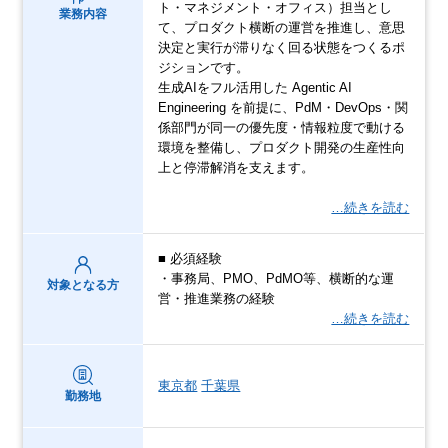
ト・マネジメント・オフィス）担当とし
業務内容
て、プロダクト横断の運営を推進し、意思
決定と実行が滞りなく回る状態をつくるポ
ジションです。
生成AIをフル活用した Agentic AI
Engineering を前提に、PdM・DevOps・関
係部門が同一の優先度・情報粒度で動ける
環境を整備し、プロダクト開発の生産性向
上と停滞解消を支えます。
…続きを読む
■ 必須経験
・事務局、PMO、PdMO等、横断的な運
対象となる方
営・推進業務の経験
…続きを読む
東京都
千葉県
勤務地