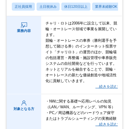
正社員採用
土日祝休み
休日120日以上
業界未経験OK
産
チャリ・ロトは2006年に設立して以来、競
輪・オートレース領域で事業を展開してい
業務内容
ます。
競輪・オートレースの車券（勝利選手を予
想して賭ける券）のインターネット投票サ
イト「チャリロト」の運営のほか、競輪場
の包括運営・再整備・施設管理や車券販売
システムの自社開発などを行っています。
ネットとリアルを融合することで、競輪・
オートレースの新たな価値創造や地域活性
化に貢献していきます。
…続きを読む
・NWに関する基礎〜応用レベルの知見
（LAN／WAN、ルーティング、VPN 等）
対象となる方
・PC／周辺機器などのハードウェア保守
またはトラブルシューティングの実務経験
…続きを読む