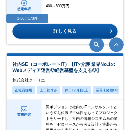
400～800万円
想定年収
1-50 / 173件
詳しく見る
社内SE（コーポレートIT）【IT×介護 業界No.1の
Webメディア運営◎経営基盤を支える◎】
株式会社クーリエ
正社員採用
土日祝休み
休日120日以上
業界未経験OK
産
同ポジションは社内のITコンサルタントと
いう立ち位置で主体性をもってプロジェク
業務内容
トをリードし、社内の情報システム系の業
務を、ゼロベースから考え設計・実装から