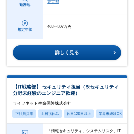
東京都
勤務地
403～807万円
想定年収
詳しく見る
【IT戦略部】 セキュリティ担当（※セキュリティ
分野未経験のエンジニア歓迎）
ライフネット生命保険株式会社
正社員採用
土日祝休み
休日120日以上
業界未経験OK
産
「情報セキュリティ、システムリスク、IT