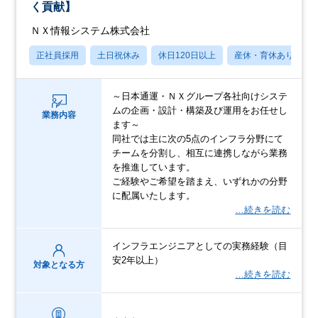
く貢献】
ＮＸ情報システム株式会社
正社員採用
土日祝休み
休日120日以上
産休・育休あり
～日本通運・ＮＸグループ各社向けシステ
ムの企画・設計・構築及び運用をお任せし
業務内容
ます～
同社では主に次の5点のインフラ分野にて
チームを分割し、相互に連携しながら業務
を推進しています。
ご経験やご希望を踏まえ、いずれかの分野
に配属いたします。
…続きを読む
インフラエンジニアとしての実務経験（目
安2年以上）
対象となる方
…続きを読む