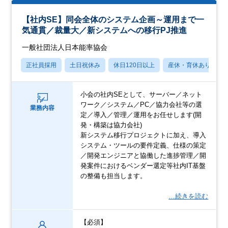
【社内SE】同会全体のシステム企画～運用まで一
気通貫／裁量大／新システムへの移行PJ推進
一般社団法人日本能率協会
正社員採用
土日祝休み
休日120日以上
産休・育休あり
小会の社内SEとして、サーバー／ネット
ワーク／システム／PC／協力会社等の選
業務内容
定／導入／管理／運用をお任せします(開
発・構築は協力会社)
新システム移行プロジェクトに加え、導入
システム・ツールの要件定義、仕様の策定
／開発エンジニアと協働した進捗管理／開
発案件におけるベンダー選定等社内IT基盤
の整備も担当します。
…続きを読む
【必須】