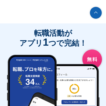
転職活動が
1
アプリ
つで完結！