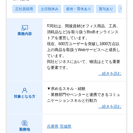
正社員採用
土日祝休み
産休・育休あり
賞与あり
学歴不
∇同社は、間接資材(オフィス用品、工具、
消耗品など)を取り扱うBtoBオンラインス
業務内容
トアを運営しています。
現在、600万ユーザーを突破し1800万点以
上の商品を取扱うWebサービスへと成長し
ています。
同社ビジネスにおいて、物流はとても重要
な要素です。
…続きを読む
▼求めるスキル・経験
・業務部門やベンターと連携できるコミュ
対象となる方
ニケーションスキルと行動力
…続きを読む
兵庫県
茨城県
勤務地