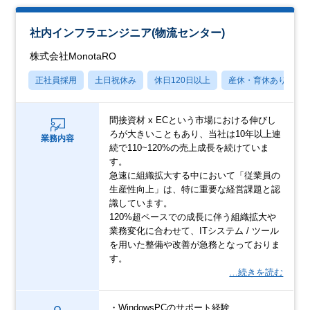
社内インフラエンジニア(物流センター)
株式会社MonotaRO
正社員採用
土日祝休み
休日120日以上
産休・育休あり
間接資材 x ECという市場における伸びし
ろが大きいこともあり、当社は10年以上連
業務内容
続で110~120%の売上成長を続けていま
す。
急速に組織拡大する中において「従業員の
生産性向上」は、特に重要な経営課題と認
識しています。
120%超ペースでの成長に伴う組織拡大や
業務変化に合わせて、ITシステム / ツール
を用いた整備や改善が急務となっておりま
す。
…続きを読む
・WindowsPCのサポート経験