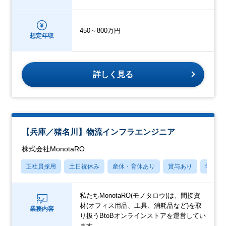
450～800万円
想定年収
詳しく見る
【兵庫／猪名川】物流インフラエンジニア
株式会社MonotaRO
正社員採用
土日祝休み
産休・育休あり
賞与あり
学歴不
私たちMonotaRO(モノタロウ)は、間接資
材(オフィス用品、工具、消耗品など)を取
業務内容
り扱うBtoBオンラインストアを運営してい
ます。