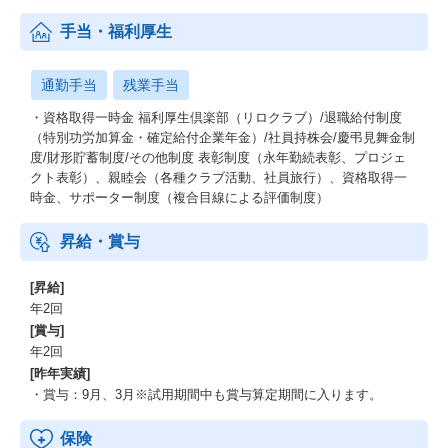
手当・福利厚生
通勤手当
残業手当
・資格取得一時金 福利厚生倶楽部（リロクラブ）/退職給付制度
（特別功労加算金・確定給付企業年金）/社員持株会/慶弔見舞金制
度/財形貯蓄制度/その他制度 表彰制度（永年勤続表彰、プロジェ
クト表彰）、親睦会（各種クラブ活動、社員旅行）、資格取得一
時金、サポーター制度（複合目線による評価制度）
昇給・賞与
[昇給]
年2回
[賞与]
年2回
[昨年実績]
・賞与：9月、3月※試用期間中も賞与算定期間に入ります。
保険