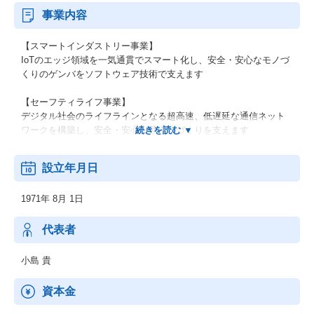
事業内容
【スマートインダストリー事業】
IoTのエッジ領域を一気通貫でスマート化し、安全・安心なモノづ
くりのゲンバをソフトウェア技術で支えます
【セーフティライフ事業】
デジタル社会のライフラインとなる超高速、低遅延な通信ネット
ワークを構築し、安全・安心な暮らしづくりを支えます
【セキュアビジネス事業】
設立年月日
セキュリティ分野で培った認証技術とシステム構築の知見を活か
し、安全・安心なビジネス環境づくりを支えます
1971年 8月 1日
【プロダクト】
自社開発認証ソリューション「SECUREMATRIX」
代表者
総合脅威管理ソリューション「SOPHOS」
小島 貴
資本金