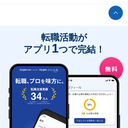
転職活動が
1
アプリ
つで完結！