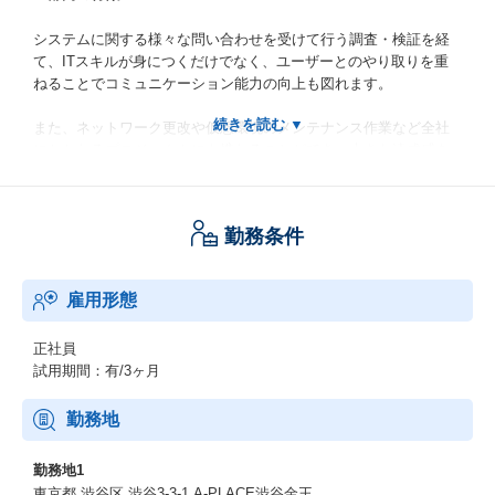
システムに関する様々な問い合わせを受けて行う調査・検証を経
て、ITスキルが身につくだけでなく、ユーザーとのやり取りを重
ねることでコミュニケーション能力の向上も図れます。
また、ネットワーク更改や仮想環境のメンテナンス作業など全社
にかかわるプロジェクトにも携わることができ、大きな達成感を
味わうことができます。
＜就業環境＞
勤務条件
・出社、テレワーク（週２回程度）併用
・残業はほぼなし。
・作業によっては休日出勤あり（出勤分は代休取得）
雇用形態
正社員
試用期間：有/3ヶ月
勤務地
勤務地1
東京都 渋谷区 渋谷3-3-1 A-PLACE渋谷金王