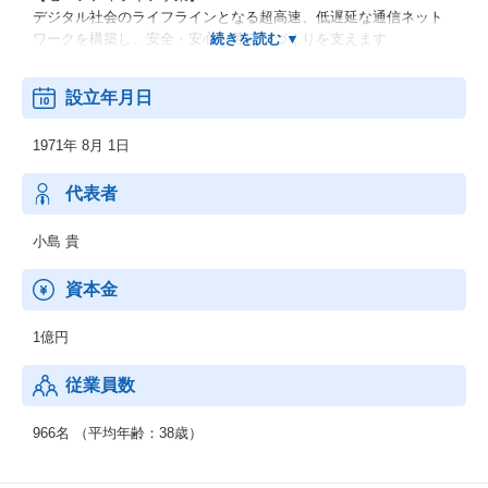
デジタル社会のライフラインとなる超高速、低遅延な通信ネット
ワークを構築し、安全・安心な暮らしづくりを支えます
【セキュアビジネス事業】
設立年月日
セキュリティ分野で培った認証技術とシステム構築の知見を活か
し、安全・安心なビジネス環境づくりを支えます
1971年 8月 1日
【プロダクト】
自社開発認証ソリューション「SECUREMATRIX」
代表者
総合脅威管理ソリューション「SOPHOS」
小島 貴
資本金
1億円
従業員数
966名 （平均年齢：38歳）