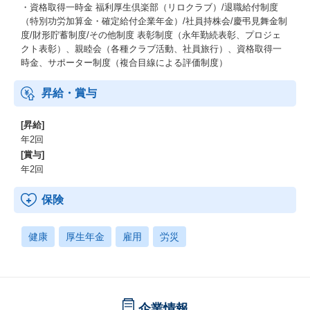
・資格取得一時金 福利厚生倶楽部（リロクラブ）/退職給付制度
（特別功労加算金・確定給付企業年金）/社員持株会/慶弔見舞金制
度/財形貯蓄制度/その他制度 表彰制度（永年勤続表彰、プロジェ
クト表彰）、親睦会（各種クラブ活動、社員旅行）、資格取得一
時金、サポーター制度（複合目線による評価制度）
昇給・賞与
[昇給]
年2回
[賞与]
年2回
保険
健康
厚生年金
雇用
労災
企業情報