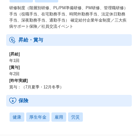
研修制度（階層別研修、PL/PM準備研修、PM研修、管理職研修）
手当（役職手当、在宅勤務手当、時間外勤務手当、法定休日勤務
手当、深夜勤務手当、通勤手当） 確定給付企業年金制度／三大疾
病サポート保険／社員交流イベント
昇給・賞与
[昇給]
年1回
[賞与]
年2回
[昨年実績]
賞与：（7月夏季・12月冬季）
保険
健康
厚生年金
雇用
労災