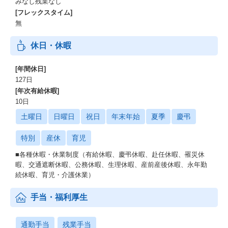
みなし残業なし
[フレックスタイム]
無
休日・休暇
[年間休日]
127日
[年次有給休暇]
10日
土曜日
日曜日
祝日
年末年始
夏季
慶弔
特別
産休
育児
■各種休暇・休業制度（有給休暇、慶弔休暇、赴任休暇、罹災休
暇、交通遮断休暇、公務休暇、生理休暇、産前産後休暇、永年勤
続休暇、育児・介護休業）
手当・福利厚生
通勤手当
残業手当