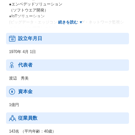
●エンベデッドソリューション
（ソフトウエア開発）
●IoTソリューション
(ビッグデータ・エッジコンピューティング・ネットワーク監視シ
ステム・ビル管理システム)
●ソリューションズ
設立年月日
(サイバーセキュリティ・OSS技術(IoT/クラウド))
●AI関連・テレマティクス+サイバーセキュリティ
1970年 4月 1日
代表者
渡辺 秀美
資本金
1億円
従業員数
143名 （平均年齢：40歳）