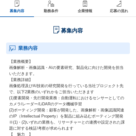
募集内容
勤務条件
企業情報
応募の流れ
募集内容
業務内容
【業務概要】
画像解析・画像認識・AIの要素研究、製品化に向けた開発を担当
いただきます。
【業務詳細】
画像処理及びAI技術の研究開発を行っている当社プロジェクト先
で、以下2業務のいずれかをご担当いただきます
(1)要素開発・先行開発業務：自動運転におけるセンサーとしての
カメラ/レーダー/LiDARのデータ機械学習
(2)ポーティング開発：顧客が開発した、画像解析・画像認識関連
のIP（Intellectual Property）を製品に組み込むポーティング開発
※(1)・(2)いずれの業務も、リサーチャーとの連携や設定された課
題に対する検証/考察が求められます
【 魅力 】