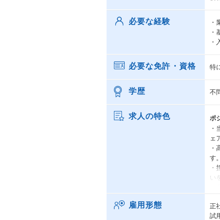
必要な経験
・
・
・
必要な免許・資格
特
学歴
不
求人の特色
ポ
・
ェ
・
す
・
い
・
雇用形態
正
試