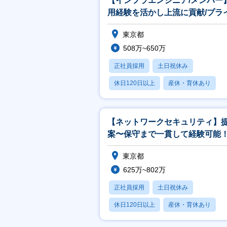
【インフラエンジニア/メンバー
用経験を活かし上流に貢献/プラ
上場
東京都
508万~650万
正社員採用
土日祝休み
休日120日以上
産休・育休あり
月残業20時間以内
【ネットワークセキュリティ】
案〜保守まで⼀貫して経験可能
プライム上場
東京都
625万~802万
正社員採用
土日祝休み
休日120日以上
産休・育休あり
月残業20時間以内