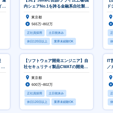
】運
【SE】Java/C⾔語/プライム上場/国
【
イム
内シェアNo.1を誇る⾦融系⾃社製
ド
品/在宅可
へ
東京都
565万~802万
正社員採用
土日祝休み
休日120日以上
業界未経験OK
休
産休・育休あり
提
【ソフトウェア開発エンジニア】⾃
I
！／
社セキュリティ製品CWATの開発・
／
保守
ム
東京都
600万~802万
正社員採用
土日祝休み
休日120日以上
業界未経験OK
休
産休・育休あり