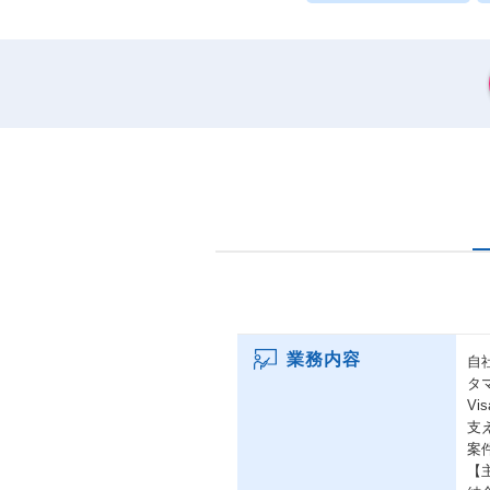
業務内容
⾃
タ
V
⽀
案
【