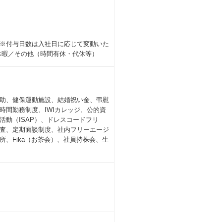
 ※付与日数は入社日に応じて変動いた
休暇／その他（時間有休・代休等）
助、健保運動施設、結婚祝い金、弔慰
間勤務制度、IWIカレッジ、公的資
動（ISAP）、ドレスコードフリ
査、定期面談制度、社内フリーエージ
、Fika（お茶会）、社員持株会、生