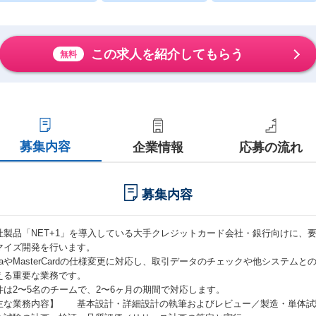
この求人を紹介してもらう
無料
募集内容
企業情報
応募の流れ
募集内容
社製品「NET+1」を導⼊している⼤⼿クレジットカード会社・銀⾏向けに、
マイズ開発を⾏います。
isaやMasterCardの仕様変更に対応し、取引データのチェックや他システ
える重要な業務です。
件は2〜5名のチームで、2〜6ヶ⽉の期間で対応します。
主な業務内容】 基本設計・詳細設計の執筆およびレビュー／製造・単体試