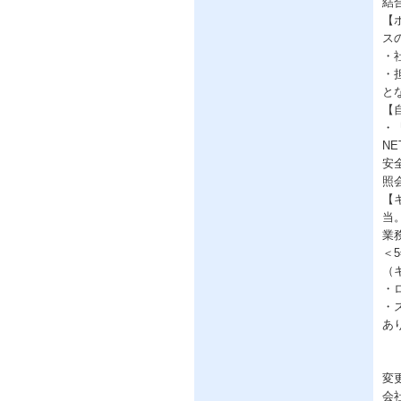
結
【
ス
・
・
と
【
・
N
安
照
【
当
業
＜
（
・
・
あ
変
会