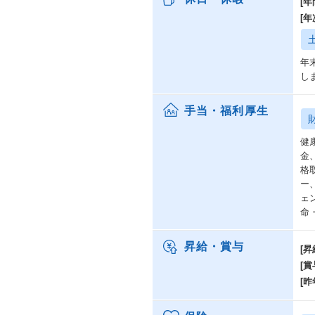
[年
[
年
し
手当・福利厚生
健
金
格
ー
ェ
命
昇給・賞与
[昇
[賞
[昨