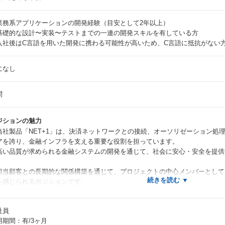
業務系アプリケーションの開発経験（⽬安として2年以上）
基礎的な設計〜実装〜テストまでの⼀連の開発スキルを有している⽅
⼊社後はC⾔語を⽤いた開発に携わる可能性が⾼いため、C⾔語に抵抗がない
になし
問
ジションの魅力
当社製品「NET+1」は、決済ネットワークとの接続、オーソリゼーション処
アを誇り、⾦融インフラを⽀える重要な役割を担っています。
⾼い品質が求められる⾦融システムの開発を通じて、社会に安⼼・安全を提供
。
担当顧客との⻑期的な関係構築を通じて、プロジェクトの中⼼メンバーとして
を感じられるポジションです。
⾃社製品の開発だからこそ、製品の成⻑に直接貢献できる実感を得られます。
社員
用期間：有/3ヶ月