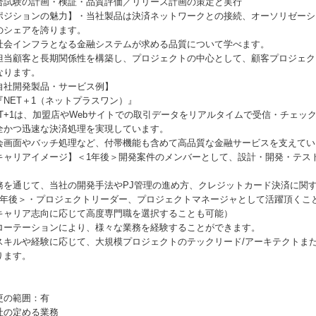
合試験の計画・検証・品質評価／リリース計画の策定と実⾏
ポジションの魅力】・当社製品は決済ネットワークとの接続、オーソリゼーシ
のシェアを誇ります。
社会インフラとなる⾦融システムが求める品質について学べます。
担当顧客と⻑期関係性を構築し、プロジェクトの中⼼として、顧客プロジェク
なります。
自社開発製品・サービス例】
『NET＋1（ネットプラスワン）』
ET+1は、加盟店やWebサイトでの取引データをリアルタイムで受信・チェッ
全かつ迅速な決済処理を実現しています。
会画⾯やバッチ処理など、付帯機能も含めて⾼品質な⾦融サービスを⽀えてい
キャリアイメージ】＜1年後＞開発案件のメンバーとして、設計・開発・テス
。
務を通じて、当社の開発⼿法やPJ管理の進め⽅、クレジットカード決済に関
5年後＞・プロジェクトリーダー、プロジェクトマネージャとして活躍頂くこ
キャリア志向に応じて⾼度専⾨職を選択することも可能）
ローテーションにより、様々な業務を経験することができます。
スキルや経験に応じて、⼤規模プロジェクトのテックリード/アーキテクトまた
ります。
更の範囲：有
社の定める業務