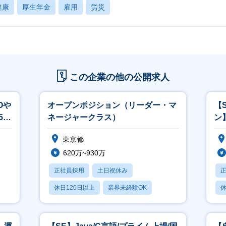
健康
厚生年金
雇用
労災
この企業の他の公開求人
Oや
オープンポジション（リーダー・マ
【
5ｈ
ネージャークラス）
ン
東京都
620万~930万
正社員採用
土日祝休み
休日120日以上
業界未経験OK
休
産休・育休あり