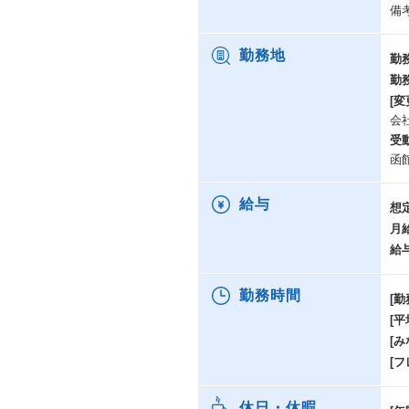
備
勤務地
勤
勤
[変
会
受
函
給与
想
月
給
勤務時間
[勤
[
[み
[
休日・休暇