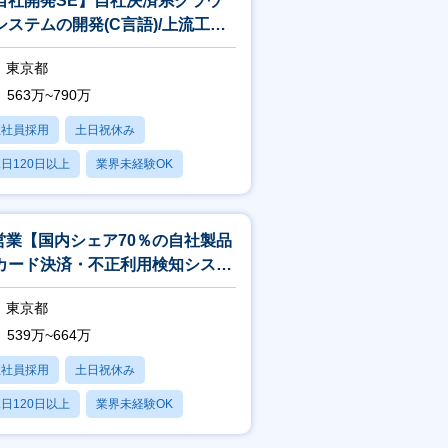
自社開発SE】自社決済系クラウ
システムの開発(C言語)/上流工程
挑戦可
東京都
563万~790万
正社員採用
土日祝休み
日120日以上
業界未経験OK
産休・育休あり
T営業【国内シェア70％の自社製品
カード決済・不正利用検知システ
／リモート可能】
東京都
539万~664万
正社員採用
土日祝休み
日120日以上
業界未経験OK
産休・育休あり