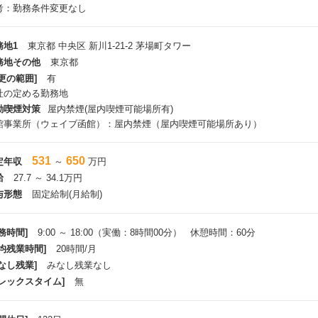
考：勤務条件変更なし
務地1
東京都 中央区 新川1-21-2 茅場町タワー
務地その他
東京都
更の範囲]
有
社の定める勤務地
動喫煙対策
屋内禁煙(屋内喫煙可能場所有)
館事業所（ウェイブ函館）：屋内禁煙（屋内喫煙可能場所あり）
531
650
定年収
～
万円
給
27.7 ～ 34.1万円
与形態
固定給制(月給制)
務時間]
9:00 ～ 18:00（実働：8時間00分） 休憩時間：60分
平均残業時間]
20時間/月
なし残業]
みなし残業なし
フレックスタイム]
無