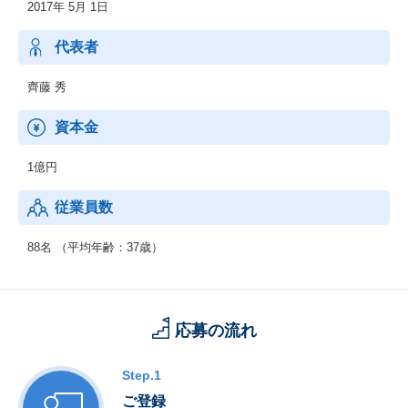
2017年 5月 1日
官公庁や大手企業の多様な課題解決を牽引するAIソリューション
カンパニーです。
代表者
齊藤 秀
資本金
1億円
従業員数
88名 （平均年齢：37歳）
応募の流れ
Step.1
ご登録