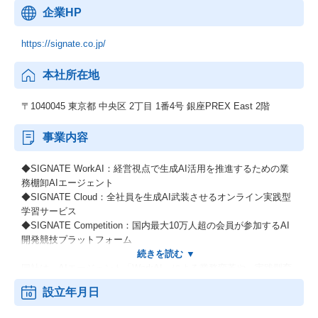
企業HP
https://signate.co.jp/
本社所在地
〒1040045 東京都 中央区 2丁目 1番4号 銀座PREX East 2階
事業内容
◆SIGNATE WorkAI：経営視点で生成AI活用を推進するための業
務棚卸AIエージェント
◆SIGNATE Cloud：全社員を生成AI武装させるオンライン実践型
学習サービス
◆SIGNATE Competition：国内最大10万人超の会員が参加するAI
開発競技プラットフォーム
同社は、AIエージェント「WorkAI」による業務変革や、実践型育
成SaaS「SIGNATE Cloud」等を通じ、人材育成から事業実装まで
設立年月日
企業のAX推進を支援しています。
国内最大10万人超の会員基盤「SIGNATE Competition」を核に、