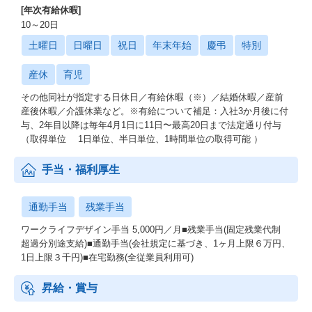
[年次有給休暇]
10～20日
土曜日
日曜日
祝日
年末年始
慶弔
特別
産休
育児
その他同社が指定する日休日／有給休暇（※）／結婚休暇／産前
産後休暇／介護休業など。※有給について補足：入社3か月後に付
与、2年目以降は毎年4月1日に11日〜最高20日まで法定通り付与
（取得単位 1日単位、半日単位、1時間単位の取得可能 ）
手当・福利厚生
通勤手当
残業手当
ワークライフデザイン手当 5,000円／月■残業手当(固定残業代制
超過分別途支給)■通勤手当(会社規定に基づき、1ヶ月上限６万円、
1日上限３千円)■在宅勤務(全従業員利用可)
昇給・賞与