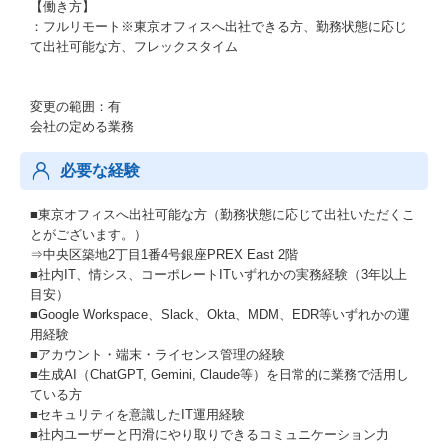
【働き方】
：フルリモート※東京オフィスへ出社できる方、勤務状態に応じ
て出社可能な方、フレックスタイム
変更の範囲：有
会社の定める業務
必要な経験
■東京オフィスへ出社可能な方（勤務状態に応じて出社いただくこ
とがございます。）
⇒中央区築地2丁目1番4号銀座PREX East 2階
■社内IT、情シス、コーポレートITいずれかの実務経験（3年以上
目安）
■Google Workspace、Slack、Okta、MDM、EDR等いずれかの運
用経験
■アカウント・端末・ライセンス管理の経験
■生成AI（ChatGPT, Gemini, Claude等）を日常的に業務で活用し
ている方
■セキュリティを意識したIT運用経験
■社内ユーザーと円滑にやり取りできるコミュニケーション力