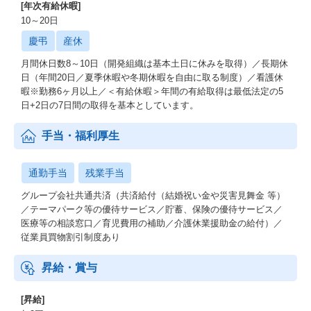
[年次有給休暇]
AIが変えるプロダクト開発と組織体制
10～20日
慶弔
産休
【「バイブネイティブ組織」を意識した体制づくり】
2025年3月に新体制へと移行したタイミングで、バイブコーディン
月間休日数8～10日（開発組織は基本土日に休みを取得）／長期休
グ（人間が一切コードを書かずに、AIがプログラミングする手
日（年間20日／夏季休暇や冬期休暇を自由に取る制度）／看護休
法）が登場し、
暇※勤務6ヶ月以上／＜有給休暇＞年間の有給取得は最低法定の5
生成AIの技術に大きなブレイクスルーが起きました。
日+2日の7日間の取得を基本としています。
加えてアウトカム達成のためにはプロダクトマネジメントやユー
手当・福利厚生
ザーリサーチなど、専門的なノウハウを持つプロ人材が不可欠で
した。
それが生成AIとディープリサーチの活用によって、これまで把握
通勤手当
残業手当
しきれなかったビジネスの複雑な背景や要件を把握することが可
グループ会社共通共済（共済給付（結婚祝い金や災害見舞金 等）
能になりました。
／テーマパーク等の優待サービス／貯蓄、保険の優待サービス／
医療等の相談窓口／育児費用の補助／介護休業援助金の給付）／
私たちはAIを千載一遇のチャンスと捉え、その能力を最大限に引
従業員買物割引制度あり
き出すことが重要だと考えています。
今年はプロダクトマネジメント組織としてチームを運営していま
すが、AIのさらなる進化によってはその体制自体に変化を起こせ
昇給・賞与
るかもしれない。
そう感じており、来年度にはAI前提の新たな開発組織のあり方で
[昇給]
ある「バイブネイティブ組織」へと刷新していこうと計画してい