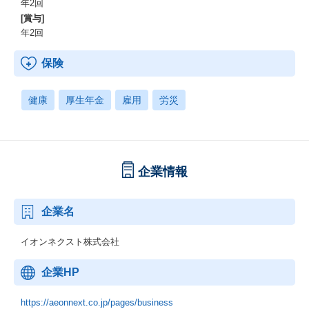
年2回
ます。
[賞与]
年2回
【AI駆動開発を本格化】
AIにプロンプトを投げて、次々に実装を進めていく開発スタイル
保険
を実践するために、6月には「プルリクマラソン1000」という企画
を立ち上げました。
これは、CTOが1人で1ヶ月間にプルリクエストを1000件出すとい
健康
厚生年金
雇用
労災
う試みです。
通常、Web開発チームの1ヶ月の総プルリク数は200〜300件程度な
ので、その5倍くらいの量を1人でこなすという非常にチャレンジ
ングな取り組みになります。
企業情報
この取り組みを通じて、周りのメンバーも同様にAIを活用し、開
発プロセスを劇的に加速させ、今までは不可能であったことを出
来るようになりたいと考えています。
企業名
【技術スタック】
イオンネクスト株式会社
クラウド環境はAzure、AWS、GCPに加え、全社共通のプライベ
ートクラウドまで、あらゆるプラットフォームを横断的に活用し
企業HP
ています。
プログラミング言語については、C#以外にGo、Python、Node.js
といったモダンな言語も多くなっていますが、
https://aeonnext.co.jp/pages/business