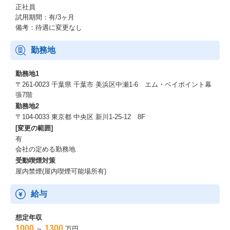
正社員
ーーー世界最先端テクノロジーで挑む、食品EC「Green Beans」
試用期間：有/3ヶ月
備考：待遇に変更なし
その挑戦の核となるのが、英国Ocado社の最先端AI・ロボティク
ス技術を導入したオンラインマーケット「Green Beans」です。
勤務地
2023年7月のサービス開始以来、特に共働き・子育て世代のお客様
から熱い支持をいただき、その利便性と品質で着実にファンを増
勤務地1
やしています。
〒261-0023 千葉県 千葉市 美浜区中瀬1-6 エム・ベイポイント幕
イオングループ経営陣の期待も大きく、中期経営計画では成長戦
張7階
略の柱として明確に位置づけられています。
勤務地2
〒104-0033 東京都 中央区 新川1-25-12 8F
ーーー未来の社会インフラへ。共に創る、次のステージ。
[変更の範囲]
有
「Green Beans」をさらに進化させ、日本の新しい社会インフラへ
会社の定める勤務地
と育て上げる。
受動喫煙対策
そして、お客様の生活をもっと豊かに、もっと便利にするための
新規事業にも積極的に挑戦していきます。
屋内禁煙(屋内喫煙可能場所有)
このエキサイティングな成長を加速させるため、私たちのビジョ
ンに共感し、共に未来を切り拓いてくれる新しい仲間を心から歓
給与
迎します！
想定年収
イオンネクストの挑戦を支える、圧倒的なアドバンテージ
1000
1300
～
万円