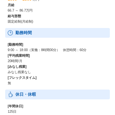
月給
イオンネクストの挑戦は、イオングループの強固な基盤と世界最
66.7 ～ 86.7万円
先端のテクノロジーによって支えられています。
給与形態
これらが、私たちのオンラインマーケット「Green Beans」の未来
固定給制(月給制)
を明るく照らす力です。
勤務時間
ーーー圧倒的な顧客基盤と事業スケール
2024年2月末現在、売上高9.5兆円超、5,000万人を超える会員数を
誇るイオングループ。
[勤務時間]
この揺るぎない基盤が、私たちの事業成長の強力なエンジンで
9:00 ～ 18:00（実働：8時間00分） 休憩時間：60分
す。
[平均残業時間]
20時間/月
ーーー膨大なデータと最先端AIの融合
[みなし残業]
年間14億件超の購買データや生活データを、最新のAIアルゴリズ
みなし残業なし
ムで分析。
[フレックスタイム]
お客様一人ひとりに最適な提案と、効率的な物流計画を実現し、
無
未来の顧客体験を革新します。
休日・休暇
ーーー世界基準の自動化テクノロジー
英国Ocado社と連携したAI・ロボット駆使の大型自動倉庫（CF
C）により、高効率・高品質な配送サービスを提供。
[年間休日]
この進化するテクノロジーが、私たちの競争力の源泉です。
125日