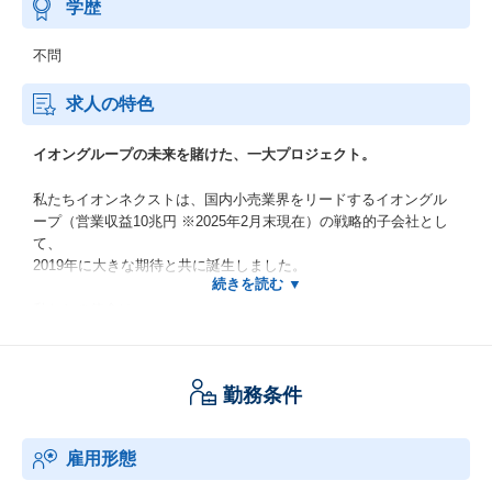
学歴
不問
求人の特色
イオングループの未来を賭けた、一大プロジェクト。
私たちイオンネクストは、国内小売業界をリードするイオングル
ープ（営業収益10兆円 ※2025年2月末現在）の戦略的子会社とし
て、
2019年に大きな期待と共に誕生しました。
私たちの使命は、
“買い物を変える。毎日を変える”
勤務条件
このスローガンのもと、私たちはテクノロジーの力で、日々の買
い物の不便さやストレスを解消し、
お客様の貴重な時間を創出。
雇用形態
仕事、子育て、趣味など、誰もが自分らしく輝ける、新しいライ
フスタイルの実現を目指しています。